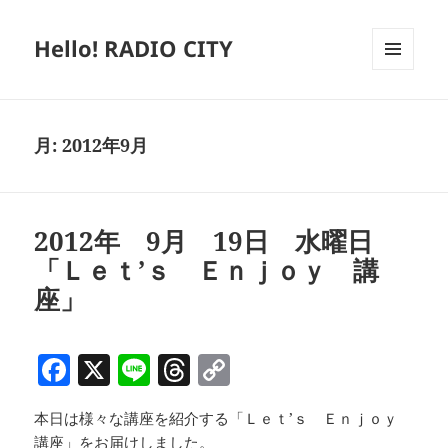
Hello! RADIO CITY
メニュ
ーとウ
ィジェ
ット
月:
2012年9月
2012年 9月 19日 水曜日
「Ｌｅｔ’ｓ Ｅｎｊｏｙ 講
座」
F
X
Li
T
C
a
n
h
o
本日は様々な講座を紹介する「Ｌｅｔ’ｓ Ｅｎｊｏｙ
c
e
re
p
講座」をお届けしました。