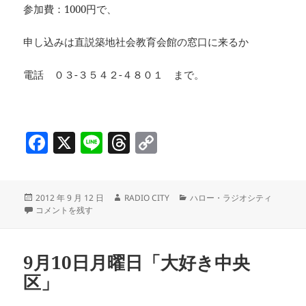
参加費：1000円で、
申し込みは直説築地社会教育会館の窓口に来るか
電話 ０３-３５４２-４８０１ まで。
F
X
Li
T
C
a
n
h
o
c
e
re
p
投
作
カ
2012 年 9 月 12 日
RADIO CITY
ハロー・ラジオシティ
e
a
y
稿
2012年 9月12日 水曜日「Ｌｅｔ’ｓ Ｅｎｊｏｙ 講座」 に
成
テ
コメントを残す
b
d
Li
日:
者
ゴ
リ
o
s
n
ー
9月10日月曜日「大好き中央
o
k
区」
k