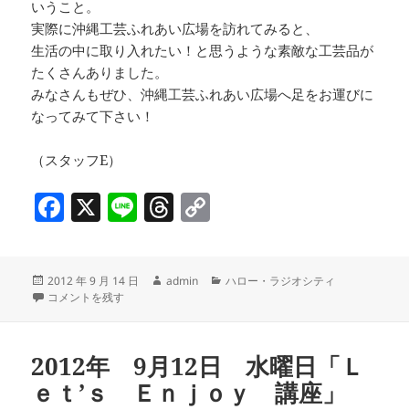
いうこと。
実際に沖縄工芸ふれあい広場を訪れてみると、
生活の中に取り入れたい！と思うような素敵な工芸品が
たくさんありました。
みなさんもぜひ、沖縄工芸ふれあい広場へ足をお運びに
なってみて下さい！
（スタッフE）
F
X
Li
T
C
a
n
h
o
c
e
re
p
投
作
カ
2012 年 9 月 14 日
admin
ハロー・ラジオシティ
e
a
y
稿
第１９回 沖縄工芸ふれあい広場 に
成
テ
コメントを残す
b
d
Li
日:
者
ゴ
リ
o
s
n
ー
2012年 9月12日 水曜日「Ｌ
o
k
ｅｔ’ｓ Ｅｎｊｏｙ 講座」