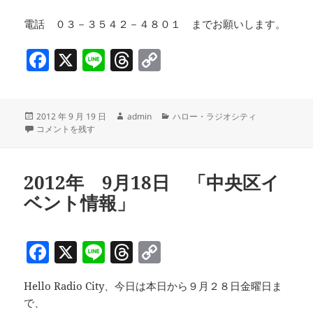
電話 ０３－３５４２－４８０１ までお願いします。
F
X
Li
T
C
a
n
h
o
c
e
re
p
投
作
カ
2012 年 9 月 19 日
admin
ハロー・ラジオシティ
e
a
y
稿
2012年 9月 19日 水曜日「Ｌｅｔ’ｓ Ｅｎｊｏｙ 講座」 に
成
テ
コメントを残す
b
d
Li
日:
者
ゴ
リ
o
s
n
ー
2012年 9月18日 「中央区イ
o
k
ベント情報」
k
F
X
Li
T
C
a
n
h
o
Hello Radio City、今日は本日から９月２８日金曜日ま
c
e
re
p
で、