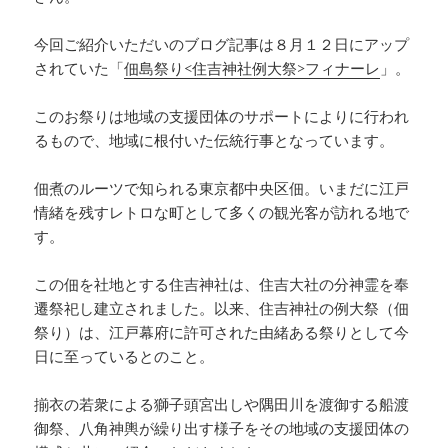
今回ご紹介いただいのブログ記事は８月１２日にアップ
されていた「
佃島祭り<住吉神社例大祭>フィナーレ
」。
このお祭りは地域の支援団体のサポートによりに行われ
るもので、地域に根付いた伝統行事となっています。
佃煮のルーツで知られる東京都中央区佃。いまだに江戸
情緒を残すレトロな町として多くの観光客が訪れる地で
す。
この佃を社地とする住吉神社は、住吉大社の分神霊を奉
遷祭祀し建立されました。以来、住吉神社の例大祭（佃
祭り）は、江戸幕府に許可された由緒ある祭りとして今
日に至っているとのこと。
揃衣の若衆による獅子頭宮出しや隅田川を渡御する船渡
御祭、八角神輿が繰り出す様子をその地域の支援団体の