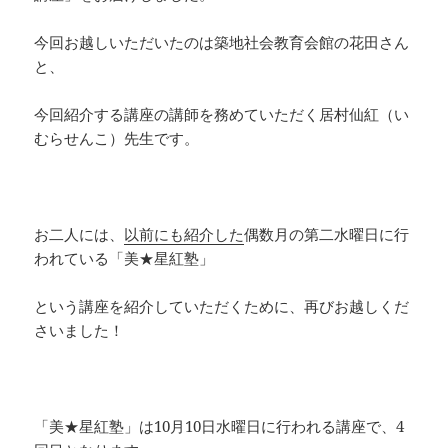
e
a
y
b
d
Li
今回お越しいただいたのは築地社会教育会館の花田さん
と、
o
s
n
o
k
今回紹介する講座の講師を務めていただく居村仙紅（い
k
むらせんこ）先生です。
お二人には、
以前にも紹介した
偶数月の第二水曜日に行
われている「美★星紅塾」
という講座を紹介していただくために、再びお越しくだ
さいました！
「美★星紅塾」は10月10日水曜日に行われる講座で、4