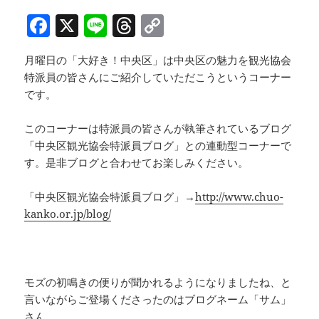
F
X
Li
T
C
a
n
h
o
月曜日の「大好き！中央区」は中央区の魅力を観光協会
c
e
re
p
特派員の皆さんにご紹介していただこうというコーナー
e
a
y
です。
b
d
Li
このコーナーは特派員の皆さんが執筆されているブログ
o
s
n
「中央区観光協会特派員ブログ」との連動型コーナーで
o
k
す。是非ブログと合わせてお楽しみください。
k
「中央区観光協会特派員ブログ」→
http://www.chuo-
kanko.or.jp/blog/
モズの初鳴きの便りが聞かれるようになりましたね、と
言いながらご登場くださったのはブログネーム「サム」
さん。