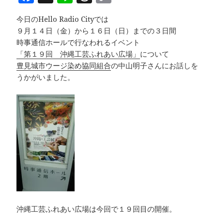
a
n
h
o
今日のHello Radio Cityでは
c
e
re
p
９月１４日（金）から１６日（日）までの３日間
e
a
y
時事通信ホールで行なわれるイベント
b
d
Li
「第１９回 沖縄工芸ふれあい広場」
について
豊見城市ウージ染め協同組合
の中山明子さんにお話しを
o
s
n
うかがいました。
o
k
k
沖縄工芸ふれあい広場は今回で１９回目の開催。