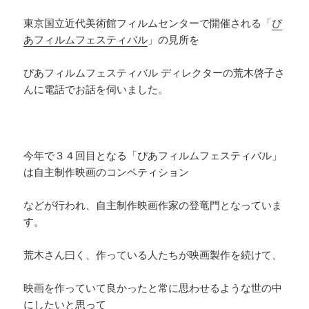
e
a
y
b
d
Li
東京国立近代美術館フィルムセンターで開催される「
ぴ
あフィルムフェスティバル
」の見所を
o
s
n
o
k
ぴあフィルムフェスティバル ディレクターの荒木啓子さ
k
んに電話でお話を伺いました。
今年で３４回目となる「ぴあフィルムフェスティバル」
は自主制作映画のコンペティション
などが行われ、自主制作映画作家の登竜門となっていま
す。
荒木さん曰く、作っている人たちが映画製作を続けて、
映画を作っていて良かったと常に思わせるような世の中
にしたいと思って