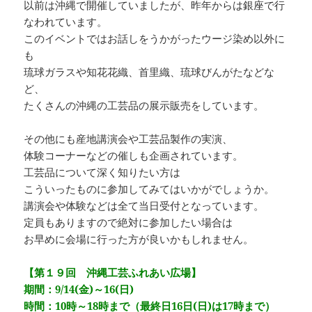
以前は沖縄で開催していましたが、昨年からは銀座で行
なわれています。
このイベントではお話しをうかがったウージ染め以外に
も
琉球ガラスや知花花織、首里織、琉球びんがたなどな
ど、
たくさんの沖縄の工芸品の展示販売をしています。
その他にも産地講演会や工芸品製作の実演、
体験コーナーなどの催しも企画されています。
工芸品について深く知りたい方は
こういったものに参加してみてはいかがでしょうか。
講演会や体験などは全て当日受付となっています。
定員もありますので絶対に参加したい場合は
お早めに会場に行った方が良いかもしれません。
【第１９回 沖縄工芸ふれあい広場】
期間：9/14(金)～16(日)
時間：10時～18時まで（最終日16日(日)は17時まで）