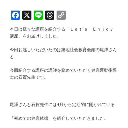
k
F
X
Li
T
C
a
n
h
o
本日は様々な講座を紹介する「Ｌｅｔ’ｓ Ｅｎｊｏｙ
c
e
re
p
講座」をお届けしました。
e
a
y
b
d
Li
今回お越しいただいたのは築地社会教育会館の尾澤さん
と、
o
s
n
o
k
今回紹介する講座の講師を務めていただく健康運動指導
k
士の石賀先生です。
尾澤さんと石賀先生には4月から定期的に開かれている
「初めての健康体操」を紹介していただきました。