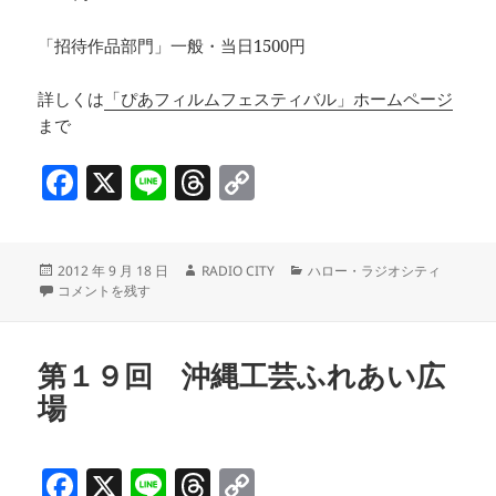
「招待作品部門」一般・当日1500円
詳しくは
「ぴあフィルムフェスティバル」ホームページ
まで
F
X
Li
T
C
a
n
h
o
c
e
re
p
投
作
カ
2012 年 9 月 18 日
RADIO CITY
ハロー・ラジオシティ
e
a
y
稿
2012年 9月18日 「中央区イベント情報」 に
成
テ
コメントを残す
b
d
Li
日:
者
ゴ
リ
o
s
n
ー
第１９回 沖縄工芸ふれあい広
o
k
場
k
F
X
Li
T
C