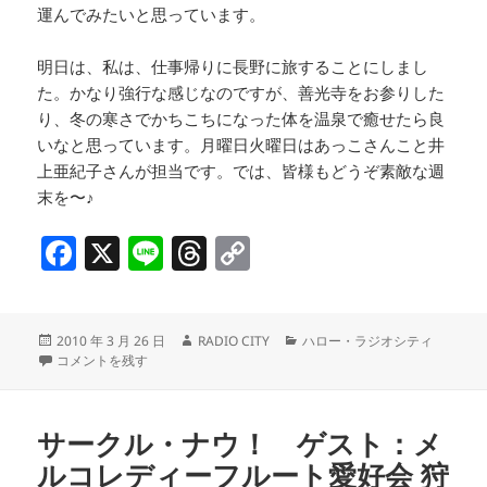
運んでみたいと思っています。
明日は、私は、仕事帰りに長野に旅することにしまし
た。かなり強行な感じなのですが、善光寺をお参りした
り、冬の寒さでかちこちになった体を温泉で癒せたら良
いなと思っています。月曜日火曜日はあっこさんこと井
上亜紀子さんが担当です。では、皆様もどうぞ素敵な週
末を〜♪
F
X
Li
T
C
a
n
h
o
c
e
re
p
投
作
カ
2010 年 3 月 26 日
RADIO CITY
ハロー・ラジオシティ
e
a
y
稿
週末の区内周辺イベント情報 に
成
テ
コメントを残す
b
d
Li
日:
者
ゴ
リ
o
s
n
ー
サークル・ナウ！ ゲスト：メ
o
k
ルコレディーフルート愛好会 狩