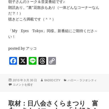
朝子さんのトーク＆音楽番組です♪
朗読あり、”裏”花散歩もあり（一体どんなコーナーなん
だ？！）
聴きどころ満載です（＾＾）
「My Eyes Tokyo」同様、新番組にご期待くださ～
い！
posted by アッコ
F
X
Li
T
C
a
n
h
o
c
e
re
p
投
作
カ
2010 年 3 月 30 日
RADIO CITY
ハロー・ラジオシティ
e
a
y
稿
ゲスト：「My Eyes Tokyo」徳橋功さん＆エカテリーナさん に
成
テ
コメントを残す
b
d
Li
日:
者
ゴ
リ
o
s
n
ー
取材：日八会さくらまつり 富
o
k