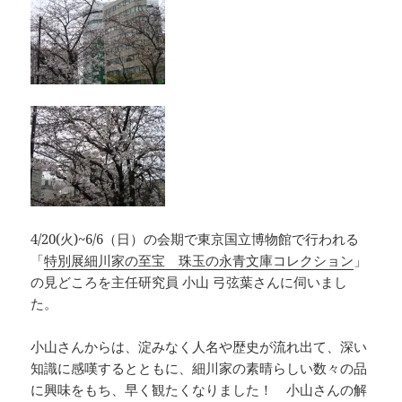
e
a
y
b
d
Li
o
s
n
o
k
k
4/20(火)~6/6（日）の会期で東京国立博物館で行われる
「
特別展細川家の至宝 珠玉の永青文庫コレクション
」
の見どころを主任研究員 小山 弓弦葉さんに伺いまし
た。
小山さんからは、淀みなく人名や歴史が流れ出て、深い
知識に感嘆するとともに、細川家の素晴らしい数々の品
に興味をもち、早く観たくなりました！ 小山さんの解