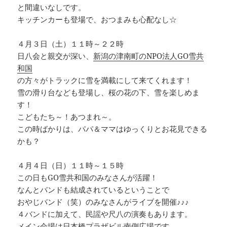
と間違いなしです。
キッチンカーも登場で、おつまみも心配なし☆
４月３日（土）１１時～２２時
日八会と親交が深い、
新潟の津南町のNPO法人GO雪共
和国
の方々がトラックに雪を満載にして来てくれます！
雪の滑り台なども登場し、桜の花の下、雪を楽しめま
す！
こどもたち～！あつまれ～。
この時ばかりは、パパ＆ママはゆっくりとお花見できる
かも？
４月４日（日）１１時～１５時
この日もGO雪共和国のみなさんが活躍！
なんとバンドも結成されているということで
おやじバンド（笑）のみなさんがライブを開催♪♪♪
４バンドに加えて、民謡や尺八の演奏もあります。
メイン会場は日本橋プラザビル南側広場です。