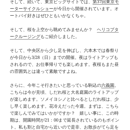
そして、続いて、東京ビッグサイトでは、
第37回東京モ
ーターサイクルショー
が今日から開催されています。オ
ートバイ好きはぜひともいかなくちゃ。
そして、桜を上空から眺めてみませんか？
ヘリコプタ
ークルージング
もご紹介しました。
そして、中央区から少し足を伸ばし、六本木では春祭り
が今日から3/28（日）までの開催。夜はライトアップも
されるので、お仕事帰りでも楽しめます。夜桜もまた昼
の雰囲気とは違って素敵ですよね。
さらに、今年こそ行きたいと思っている駒込の
六義園
。
こちらは今が見頃、しだれ桜と大名庭園のライトアップ
が楽しめます。ソメイヨシノと比べるとしだれ桜は、少
し早く楽しめます。花冷えだった今週。まずは、こちら
で楽しんでみてはいかがですか？ 嬉しい事に、この時
期は、開園時間が21：00まで延長されているのもポイン
ト。私も割と自宅から近いので是非、お散歩がてら足を