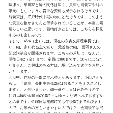
味津々。細川家と能の関係は深く、貴重な能装束や能の
家元にもないような貴重な資料も展示されるそうです。
能装束は、江戸時代中期の物などだそうです。このよう
な貴重な物がきちんと伝承されていることが、本当に素
晴らしいと思います。着物好きとしては、こちらを拝見
するのも楽しみです。
そして、4/24（土）には、現在の永青文庫理事長であ
り、細川家18代当主であり、元首相の細川 護煕さんの
記念講演会が開催されます。こちらの〆切は、なんと、
明後日4/2（金）まで。定員は380名です。送らねば当た
りません。ご興味のある方は、駆け込みで送付をお願い
いたします。
会期中、作品の一部に展示替えがあります。小山さんか
らは、「是非、会期中最低2回は観ることをオススメし
ます」、と伺いました。朝一番や土日は込み合うので、
15時以降や金曜日の18時～はゆっくり観られておすすめ
との事です。金曜日は開館時間も午後8時まで延びます
ので、お勤めの方もいきやすいのでは？ 会期後半は混