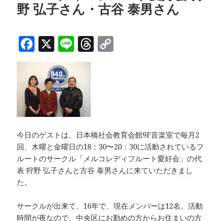
k
野 弘子さん・古谷 泰男さん
F
X
Li
T
C
a
n
h
o
c
e
re
p
e
a
y
b
d
Li
o
s
n
o
k
今日のゲストは、日本橋社会教育会館9F音楽室で毎月2
回、木曜と金曜日の18：30〜20：30に活動されているフ
k
ルートのサークル「メルコレディフルート愛好会」の代
表 狩野 弘子さんと古谷 泰男さんに来ていただきまし
た。
サークルが出来て、16年で、現在メンバーは12名。活動
時間が夜なので、中央区にお勤めの方からお住まいの方