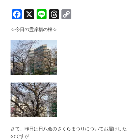
F
X
Li
T
C
a
n
h
o
☆今日の霊岸橋の桜☆
c
e
re
p
e
a
y
b
d
Li
o
s
n
o
k
k
さて、昨日は日八会のさくらまつりについてお届けした
のですが