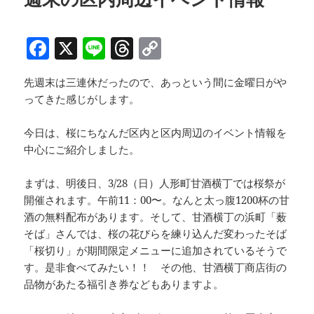
o
k
k
F
X
Li
T
C
a
n
h
o
先週末は三連休だったので、あっという間に金曜日がや
c
e
re
p
ってきた感じがします。
e
a
y
b
d
Li
今日は、桜にちなんだ区内と区内周辺のイベント情報を
中心にご紹介しました。
o
s
n
o
k
まずは、明後日、3/28（日）人形町甘酒横丁では桜祭が
k
開催されます。午前11：00〜。なんと太っ腹1200杯の甘
酒の無料配布があります。そして、甘酒横丁の浜町「薮
そば」さんでは、桜の花びらを練り込んだ変わったそば
「桜切り」が期間限定メニューに追加されているそうで
す。是非食べてみたい！！ その他、甘酒横丁商店街の
品物があたる福引き券などもありますよ。