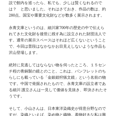
説で館内を巡ったら、私でも、少しは賢くなれるので
は？ と思いました。それはさておき、作品の数は、約
280点。国宝や重要文化財などが数多く展示されます。
永青文庫というのは、細川家700年の歴史の中で伝えら
れてきた文化財を後世に残す為に設立された財団法人で
す。通常の展示スペースはそれほど広くないということ
で、今回は普段はなかなかお目見えしないような作品も
沢山登場します。
絶対に見逃してはならない物を伺ったところ、１５セン
チ程の青銅製の鏡とのこと。これは、パンフレットのち
らしにも載っている「金銀錯狩猟文鏡」という名前の物
です。中国で発掘されたもので、永青文庫の設立者であ
る細川 護立さんは一見して価値を見抜き、即決されたそ
うです。
そして、小山さんは、日本東洋染織史が得意分野なので
すが、染織といえば、染め物と織物。着物好きな私は興