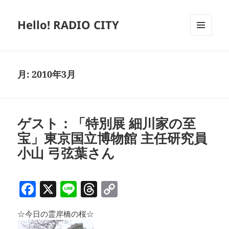
Hello! RADIO CITY
メニュ
ーとウ
ィジェ
ット
月:
2010年3月
ゲスト：「特別展 細川家の至
宝」東京国立博物館 主任研究員
小山 弓弦葉さん
F
X
Li
T
C
a
n
h
o
☆今日の霊岸橋の桜☆
c
e
re
p