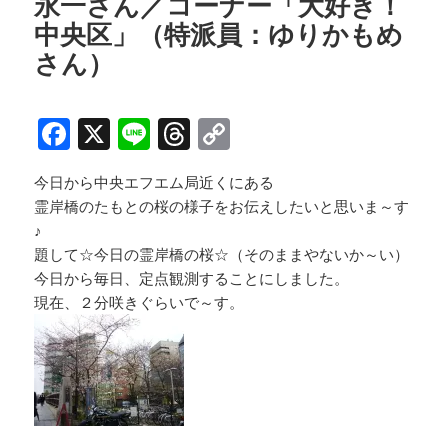
永一さん／コーナー「大好き！
k
中央区」（特派員：ゆりかもめ
さん）
F
X
Li
T
C
a
n
h
o
今日から中央エフエム局近くにある
c
e
re
p
霊岸橋のたもとの桜の様子をお伝えしたいと思いま～す
e
a
y
♪
b
d
Li
題して☆今日の霊岸橋の桜☆（そのままやないか～い）
今日から毎日、定点観測することにしました。
o
s
n
現在、２分咲きぐらいで～す。
o
k
k