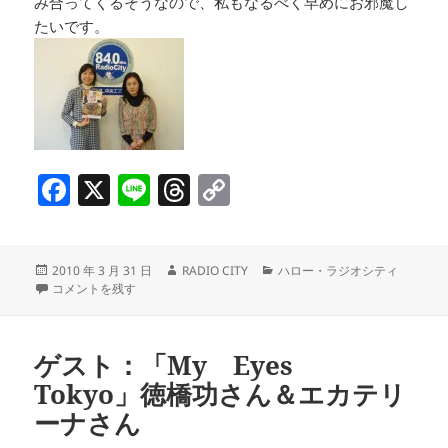
み合ってくるそうなので、私もなるべく早めにお邪魔し
たいです。
F
X
Li
T
C
a
n
h
o
c
e
re
p
投
作
カ
2010 年 3 月 31 日
RADIO CITY
ハロー・ラジオシティ
e
a
y
稿
ゲスト：「特別展 細川家の至宝」東京国立博物館 主任研究員 小山 弓弦葉
成
テ
コメントを残す
b
d
Li
日:
者
ゴ
リ
o
s
n
ー
ゲスト：「My Eyes
o
k
Tokyo」徳橋功さん＆エカテリ
k
ーナさん