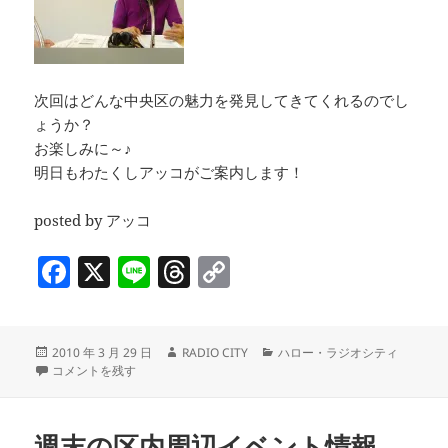
次回はどんな中央区の魅力を発見してきてくれるのでし
ょうか？
お楽しみに～♪
明日もわたくしアッコがご案内します！
posted by アッコ
F
X
Li
T
C
a
n
h
o
c
e
re
p
投
作
カ
2010 年 3 月 29 日
RADIO CITY
ハロー・ラジオシティ
e
a
y
稿
取材：日八会さくらまつり 富永一さん／コーナー「大好き！中央区」（
成
テ
コメントを残す
b
d
Li
日:
者
ゴ
リ
o
s
n
ー
週末の区内周辺イベント情報