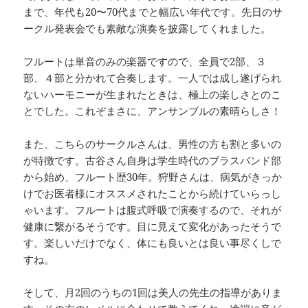
まで、年代も20〜70代までと幅広い年代です。先日のサ
ークル発表会でも素敵な演奏を披露してくれました。
フルートは単音のみの楽器ですので、全員で2部、３
部、４部と分かれて合奏します。一人では成し遂げられ
ないハーモニーが生まれたときは、極上の楽しさとのこ
とでした。これぞまさに、アンサンブルの素晴らしさ！
また、こちらのサークルさんは、男性の方も割と多いの
が特徴です。古谷さん自身は学生時代のブラスバンド部
から始め、フルート歴30年。狩野さんは、病気がきっか
けでお医者様にオススメされたことから続けていらっし
ゃいます。フルートは腹式呼吸で演奏するので、それが
健康に繋がるそうです。目に見えて変化があったそうで
す。楽しいだけでなく、体にも良いとは良い事尽くしで
すね。
そして、月2回のうちの1回は美人の先生の指導がありま