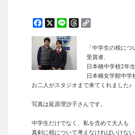
F
X
Li
T
C
a
n
h
o
c
e
re
p
「中学生の税につ
e
a
y
受賞者、
b
d
Li
日本橋中学校2年
o
s
n
日本橋女学館中学
o
k
お二人がスタジオまで来てくれました♪
k
写真は延原理沙子さんです。
中学生だけでなく、私を含めて大人も
真剣に税について考えなければいけない