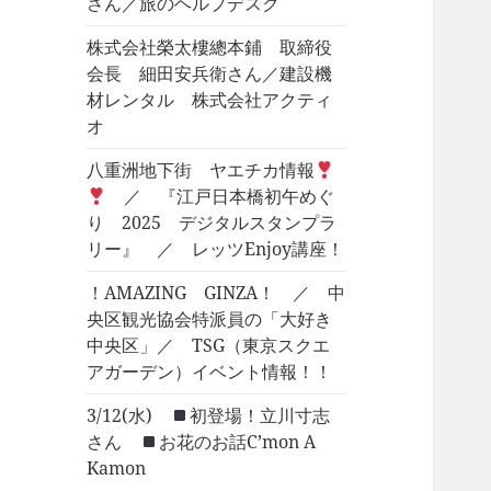
さん／旅のヘルプデスク
株式会社榮太樓總本鋪 取締役
会長 細田安兵衛さん／建設機
材レンタル 株式会社アクティ
オ
八重洲地下街 ヤエチカ情報
／ 『江戸日本橋初午めぐ
り 2025 デジタルスタンプラ
リー』 ／ レッツEnjoy講座！
！AMAZING GINZA！ ／ 中
央区観光協会特派員の「大好き
中央区」／ TSG（東京スクエ
アガーデン）イベント情報！！
3/12(水)
初登場！立川寸志
さん
お花のお話C’mon A
Kamon