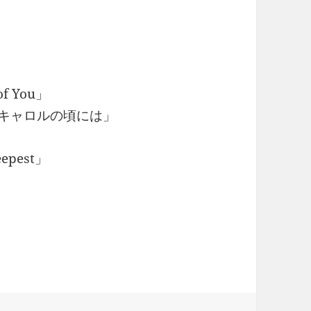
of You」
スキャロルの頃には」
」
eepest」