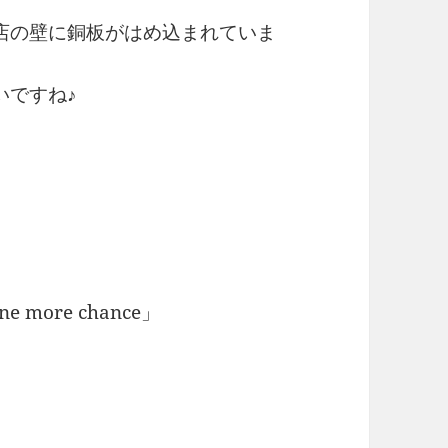
店の壁に銅板がはめ込まれていま
いですね♪
」
e more chance」
」