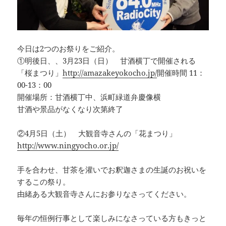
今日は2つのお祭りをご紹介。
①明後日、、3月23日（日） 甘酒横丁で開催される
「桜まつり」
http://amazakeyokocho.jp/
開催時間 11：
00-13：00
開催場所：甘酒横丁中、浜町緑道弁慶像横
甘酒や景品がなくなり次第終了
②4月5日（土） 大観音寺さんの「花まつり」
http://www.ningyocho.or.jp/
手を合わせ、甘茶を灌いでお釈迦さまの生誕のお祝いを
するこの祭り。
由緒ある大観音寺さんにお参りなさってください。
毎年の恒例行事として楽しみになさっている方もきっと