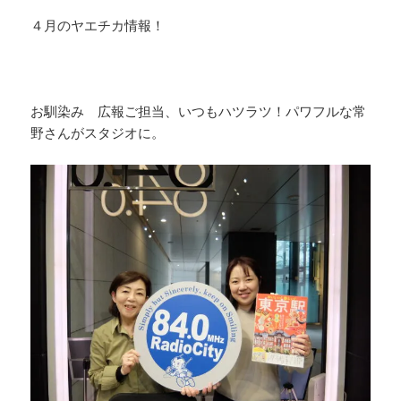
a
n
h
o
４月のヤエチカ情報！
c
e
re
p
e
a
y
b
d
Li
お馴染み 広報ご担当、いつもハツラツ！パワフルな常
o
s
n
野さんがスタジオに。
o
k
k