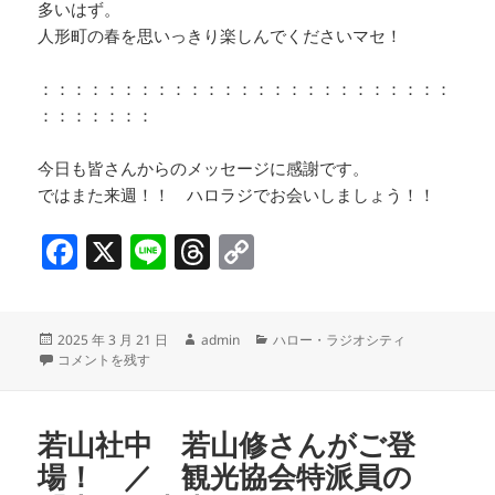
多いはず。
人形町の春を思いっきり楽しんでくださいマセ！
：：：：：：：：：：：：：：：：：：：：：：：：：
：：：：：：：
今日も皆さんからのメッセージに感謝です。
ではまた来週！！ ハロラジでお会いしましょう！！
F
X
Li
T
C
a
n
h
o
c
e
re
p
投
作
カ
2025 年 3 月 21 日
admin
ハロー・ラジオシティ
e
a
y
稿
浜町商店街連合会 『裏日本橋 桜まつり2025』 ／ Art Focus◎ 
成
テ
コメントを残す
b
d
Li
日:
者
ゴ
リ
o
s
n
ー
若山社中 若山修さんがご登
o
k
場！ ／ 観光協会特派員の