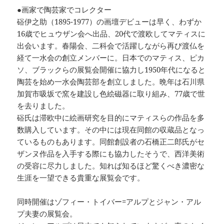
●画家で陶芸家でコレクター
硲伊之助（1895-1977）の画壇デビューは早く、わずか
16歳でヒュウザン会へ出品、20代で渡欧してマティスに
出会います。春陽会、二科会で活躍しながら再び渡仏を
経て一水会の創立メンバーに。日本でのマティス、ピカ
ソ、ブラックらの展覧会開催に協力し1950年代になると
陶芸を始め一水会陶芸部を創立しました。晩年は石川県
加賀市吸坂で窯を建設し色絵磁器に取り組み、77歳で世
を去りました。
硲氏は滞欧中に絵画研究を目的にマティスらの作品を多
数購入しています。その中には現在同館の収蔵品となっ
ているものもあります。同館創設者の石橋正二郎氏がセ
ザンヌ作品を入手する際にも協力したそうで、西洋美術
の受容に尽力しました。知れば知るほど驚くべき濃密な
生涯を一望できる貴重な展覧会です。
同時開催はゾフィー・トイバー=アルプとジャン・アル
プ夫妻の展覧会。