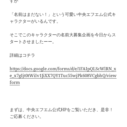
すが
「名前はまだない！」という可愛い中央エフエム公式キ
ャラクターがいるんです。
そこでこのキャラクターの名前大募集企画を今日からス
タートさせましたーー。
詳細はコチラ
https://docs.google.com/forms/d/e/1FAIpQLScWlRN_x
e_x7gIjt0tWiIv1JiXX7QY1Tuc55wjPk608VCgbhQ/view
form
まずは、中央エフエム公式HPをご覧いただき、是非！
ご応募ください。