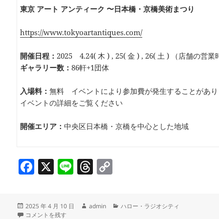
東京 アート アンティーク 〜日本橋・京橋美術まつり
https://www.tokyoartantiques.com/
開催日程：
2025 4.24( 木 ) , 25( 金 ) , 26( 土 ) （店
ギャラリー数：
86軒+1団体
入場料：
無料 イベントにより参加費が発生することがあり
イベントの詳細をご覧ください
開催エリア：
中央区日本橋・京橋を中心とした地域
F
X
Li
T
C
a
n
h
o
c
e
re
p
投
作
カ
2025 年 4 月 10 日
admin
ハロー・ラジオシティ
e
a
y
稿
！AMAZING GINZA！ / 観光協会特派員の「大好き！中央区」 
成
テ
コメントを残す