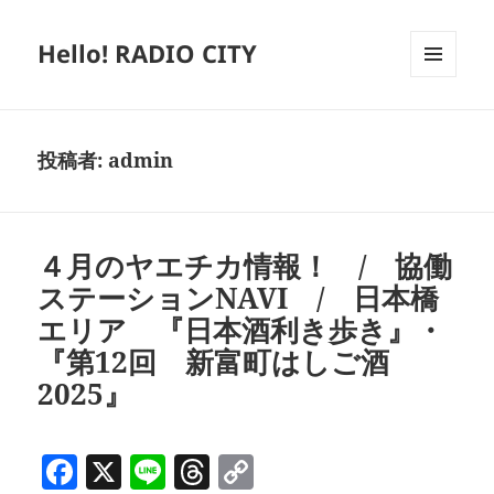
Hello! RADIO CITY
メニュ
ーとウ
ィジェ
ット
投稿者:
admin
４月のヤエチカ情報！ / 協働
ステーションNAVI / 日本橋
エリア 『日本酒利き歩き』・
『第12回 新富町はしご酒
2025』
F
X
Li
T
C