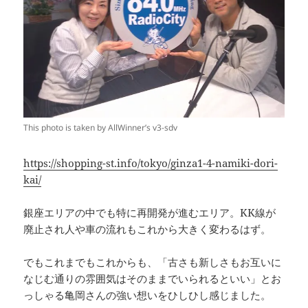
This photo is taken by AllWinner’s v3-sdv
https://shopping-st.info/tokyo/ginza1-4-namiki-dori-
kai/
銀座エリアの中でも特に再開発が進むエリア。KK線が
廃止され人や車の流れもこれから大きく変わるはず。
でもこれまでもこれからも、「古さも新しさもお互いに
なじむ通りの雰囲気はそのままでいられるといい」とお
っしゃる亀岡さんの強い想いをひしひし感じました。