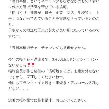
「裏日本橋」というネーミングもなかなかのもの！若い
世代の方達で活気を帯びている浜町。
「街づくり」連携が、町会、企業、商店、学校等々、上
手くつながってきていることを実感なさっているとのこ
と。
日頃からの地道な工夫と努力が良い形になっているので
すねー。
「裏日本橋ガチャ」チャレンジも見逃せません。
今年の桜開花～満開まで、3月30日はドンピシャ！じゃ
ないかしら
稲崎会長が作る秘伝の「濱町焼きそば」も絶対外せない
ですから、GETしてくださいねー。
他にもフランク・イカ焼き・串焼き・アルコール各種な
どなど。。。
浜町の桜を愛でに是非是非、お出かけください。