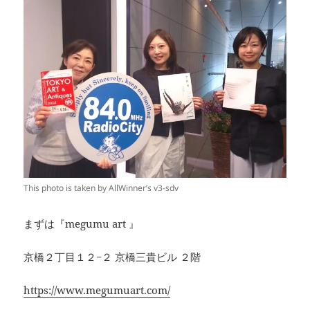
This photo is taken by AllWinner’s v3-sdv
まずは『megumu art 』
京橋２丁目１２−２ 京橋三貴ビル ２階
https://www.megumuart.com/