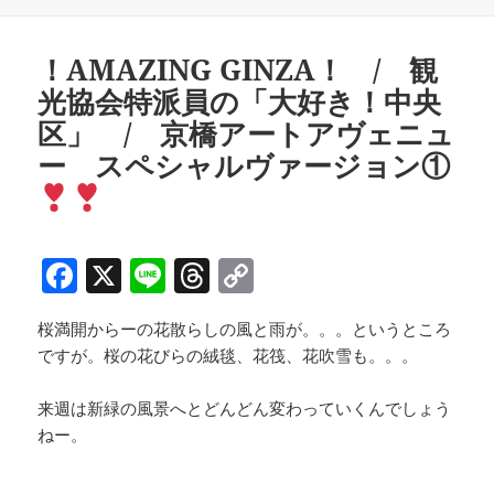
b
d
Li
日:
者
ゴ
リ
o
s
n
ー
！AMAZING GINZA！ / 観
o
k
光協会特派員の「大好き！中央
k
区」 / 京橋アートアヴェニュ
ー スペシャルヴァージョン①
F
X
Li
T
C
a
n
h
o
桜満開からーの花散らしの風と雨が。。。というところ
c
e
re
p
ですが。桜の花びらの絨毯、花筏、花吹雪も。。。
e
a
y
b
d
Li
来週は新緑の風景へとどんどん変わっていくんでしょう
ねー。
o
s
n
o
k