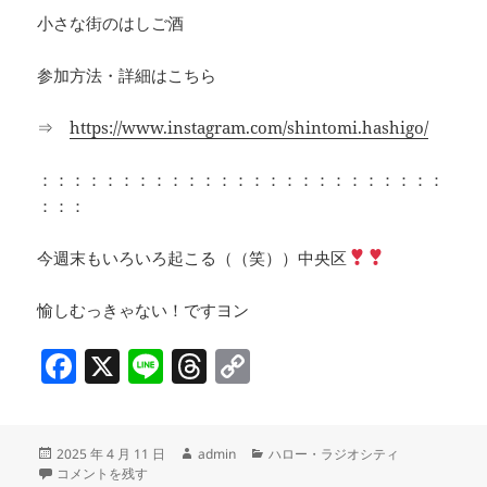
小さな街のはしご酒
参加方法・詳細はこちら
⇒
https://www.instagram.com/shintomi.hashigo/
：：：：：：：：：：：：：：：：：：：：：：：：：
：：：
今週末もいろいろ起こる（（笑））中央区
愉しむっきゃない！ですヨン
F
X
Li
T
C
a
n
h
o
c
e
re
p
投
作
カ
2025 年 4 月 11 日
admin
ハロー・ラジオシティ
e
a
y
稿
４月のヤエチカ情報！ / 協働ステーションNAVI / 日本橋エリア 『
成
テ
コメントを残す