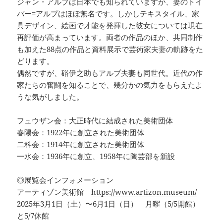
ジャン・アルプは日本でも知られていますが、妻のトイ
バー=アルプはほぼ無名です。しかしテキスタイル、家
具デザイン、絵画で才能を発揮した彼女については現在
再評価が高まっています。両者の作品のほか、共同制作
も加えた88点の作品と資料展示で芸術家夫妻の軌跡をた
どります。
偶然ですが、硲伊之助もアルプ夫妻も同世代。近代の作
家たちの奮闘を知ることで、幾分かの気力をもらえたよ
うな気がしました。
フュウザン会：大正時代に結成された美術団体
春陽会：1922年に創立された美術団体
二科会：1914年に創立された美術団体
一水会：1936年に創立、1958年に陶芸部を新設
◎展覧会インフォメーション
アーティゾン美術館
https://www.artizon.museum/
2025年3月1日（土）〜6月1日（日） 月曜（5/5開館）
と5/7休館