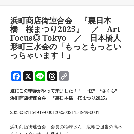
b
d
Li
日:
者
ゴ
リ
o
s
n
ー
浜町商店街連合会 『裏日本
o
k
橋 桜まつり2025』 ／ Art
k
Focus◎ Tokyo ／ 日本橋人
形町三水会の「もっともっとい
っちゃいます！」
F
X
Li
T
C
a
n
h
o
遂にこの季節がやって来ました！！ “桜” “さくら”
c
e
re
p
浜町商店街連合会 『裏日本橋 桜まつり2025』
e
a
y
b
d
Li
20250321154949-0001
20250321154949-0001
o
s
n
浜町商店街連合会 会長の稲崎さん、広報ご担当の高木
o
k
さんをスタジオにお迎えして