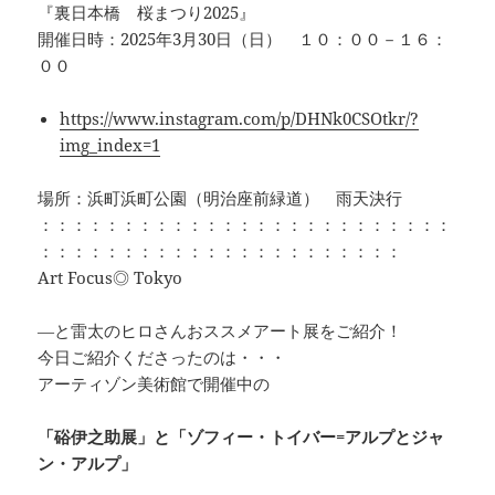
『裏日本橋 桜まつり2025』
開催日時：2025年3月30日（日） １０：００－１６：
００
https://www.instagram.com/p/DHNk0CSOtkr/?
img_index=1
場所：浜町浜町公園（明治座前緑道） 雨天決行
：：：：：：：：：：：：：：：：：：：：：：：：：
：：：：：：：：：：：：：：：：：：：：：：
Art Focus◎ Tokyo
―と雷太のヒロさんおススメアート展をご紹介！
今日ご紹介くださったのは・・・
アーティゾン美術館で開催中の
「硲伊之助展」と「ゾフィー・トイバー=アルプとジャ
ン・アルプ」