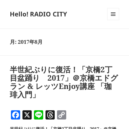
Hello! RADIO CITY
メニュ
ーとウ
ィジェ
ット
月:
2017年8月
半世紀ぶりに復活！「京橋2丁
目盆踊り 2017」＠京橋エドグ
ラン & レッツEnjoy講座 「珈
琲入門」
F
X
Li
T
C
a
n
h
o
半世紀ぶりに復活！「京橋2丁目盆踊り 2017」＠京橋