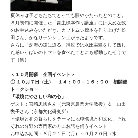
夏休みは子どもたちでとっても賑やかだったとのこと。
８月初旬に開催した「昆虫標本作り講座」には大変な数
のお申込みをいただき、カブトムシ標本を作り上げた松
田さん、かなりテンション上がったようです。
さらに「深海の謎に迫る」講座では水圧実験をして熟し
た感いっぱいのトマトを食べたことにも感動したそうで
す（笑）
＜１０月開催 企画イベント＞
① １０月７日（土） １４：００－１６：００ 初開催
トークショー
「環境にやさしい和の心」
ゲスト：宮崎忠國さん（元東京農業大学教授）＆ 山田
悦子さん（京都文化研究所）
＊環境と和の暮らしをテーマに地球環境と和文化、それ
ぞれの分野の専門家の方にお話を伺うイベント
お申込み期間：８月２１日（月）～９月２０日（水）