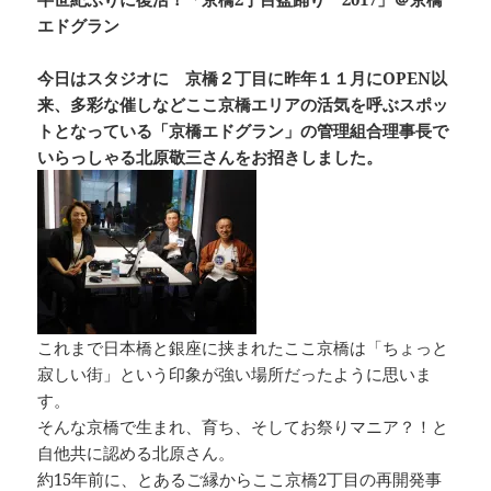
c
e
re
p
エドグラン
e
a
y
b
d
Li
今日はスタジオに 京橋２丁目に昨年１１月にOPEN以
来、多彩な催しなどここ京橋エリアの活気を呼ぶスポッ
o
s
n
トとなっている「京橋エドグラン」の管理組合理事長で
o
k
いらっしゃる北原敬三さんをお招きしました。
k
これまで日本橋と銀座に挟まれたここ京橋は「ちょっと
寂しい街」という印象が強い場所だったように思いま
す。
そんな京橋で生まれ、育ち、そしてお祭りマニア？！と
自他共に認める北原さん。
約15年前に、とあるご縁からここ京橋2丁目の再開発事