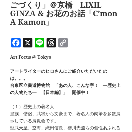
k
ごづくり」＠京橋 LIXIL
GINZA & お花のお話「C’mon
A Kamon」
F
X
Li
T
C
a
n
h
o
Art Focus @ Tokyo
c
e
re
p
e
a
y
アートライターのヒロさんにご紹介いただいたの
b
d
Li
は。。。
台東区立書道博物館 「あの人、こんな字！ —歴史上
o
s
n
の人物たち— 【日本編】」 開催中！
o
k
k
（１）歴史上の著名人
皇族、僧侶、武将から文豪まで、著名人の肉筆を多数展
示している展覧会です。
聖武天皇、空海、織田信長、徳川光圀らの個性あふれる