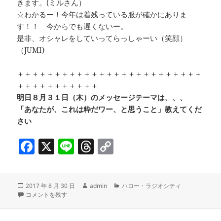
きます。(ミルさん）
☆わかるー！今年は着残っている服が確かにありま
す！！ 今からでも遅くないー。
是非、オシャレをしていってらっしゃーい（笑顔）
（JUMI)
＋＋＋＋＋＋＋＋＋＋＋＋＋＋＋＋＋＋＋＋＋＋＋＋＋
＋＋＋＋＋＋＋＋＋＋＋
明日８月３１日（木）のメッセージテーマは、、、
「あなたが、これは粋だワー、と思うこと」教えてくだ
さい
F
X
Li
T
C
a
n
h
o
c
e
re
p
投
作
カ
2017 年 8 月 30 日
admin
ハロー・ラジオシティ
e
a
y
稿
Art Focus @ Tokyo & ワークショップ「大人の光るどろだんごづくり」＠京橋 
成
テ
コメントを残す
b
d
Li
日:
者
ゴ
リ
ー