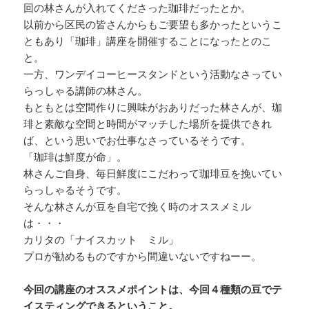
回の林さんが入れてくださった珈琲だったとか。
以前から区民の皆さんからもご要望も多かったというこ
ともあり「珈琲」講座を開催することになったとのこ
と。
一方、ワンデイコーヒースタンドという活動なさってい
らっしゃる講師の林さん。
もともとは空間作りに興味がおありだった林さんが、珈
琲と素敵な空間と時間がマッチした場所を提供できれ
ば、という思いでお仕事なさっているそうです。
「珈琲は鮮度が命」。
林さんご自身、毎日鮮度にこだわって珈琲豆を挽いてい
らっしゃるそうです。
そんな林さんが豆を自宅で挽く時のオススメミル
は・・・
カリタの「ナイスカット ミル」
プロが勧めるものですから間違いないですねーー。
今回の講座のオススメポイントは、今回４種類の豆でテ
イスティングできるということ。