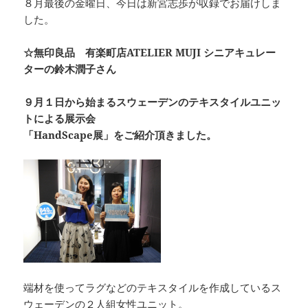
８月最後の金曜日、今日は新宮志歩が収録でお届けしま
c
e
re
p
した。
e
a
y
b
d
Li
☆無印良品 有楽町店ATELIER MUJI シニアキュレー
ターの鈴木潤子さん
o
s
n
o
k
９月１日から始まるスウェーデンのテキスタイルユニッ
k
トによる展示会
「HandScape展」をご紹介頂きました。
端材を使ってラグなどのテキスタイルを作成しているス
ウェーデンの２人組女性ユニット。