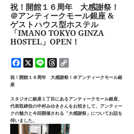
o
s
n
祝！開館１６周年 大感謝祭！
o
k
＠アンティークモール銀座 &
k
ゲストハウス型ホステル
「IMANO TOKYO GINZA
HOSTEL」OPEN！
F
X
Li
T
C
a
n
h
o
祝！開館１６周年 大感謝祭！＠アンティークモール銀
c
e
re
p
座
e
a
y
b
d
Li
スタジオに銀座１丁目にあるアンティークモール銀座、
代表取締役の中村みゆきさんをお招きして、アンティー
o
s
n
クの魅力と今回開催される「大感謝祭」についてお話を
o
k
伺いました。
k