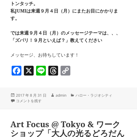
トンタッチ。
私JUMIは来週９月４日（月）にまたお目にかかりま
す。
では来週９月４日（月）のメッセージテーマは、、、
「ズバリ！９月といえば？」教えてください
メッセージ、お待ちしています！
F
X
Li
T
C
a
n
h
o
c
e
re
p
投
作
カ
2017 年 8 月 31 日
admin
ハロー・ラジオシティ
e
a
y
稿
半世紀ぶりに復活！「京橋2丁目盆踊り 2017」＠京橋エドグラン & レッツ
成
テ
コメントを残す
b
d
Li
日:
者
ゴ
リ
o
s
n
ー
Art Focus @ Tokyo & ワーク
o
k
ショップ「大人の光るどろだん