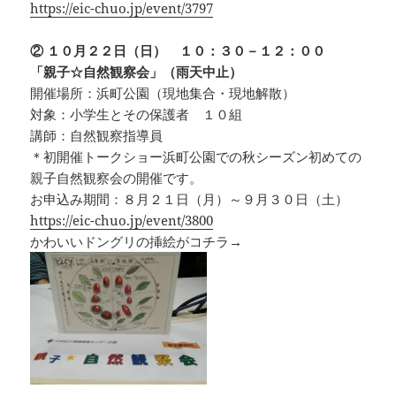
https://eic-chuo.jp/event/3797
② １０月２２日（日） １０：３０－１２：００
「親子☆自然観察会」（雨天中止）
開催場所：浜町公園（現地集合・現地解散）
対象：小学生とその保護者 １０組
講師：自然観察指導員
＊初開催トークショー浜町公園での秋シーズン初めての
親子自然観察会の開催です。
お申込み期間：８月２１日（月）～９月３０日（土）
https://eic-chuo.jp/event/3800
かわいいドングリの挿絵がコチラ→