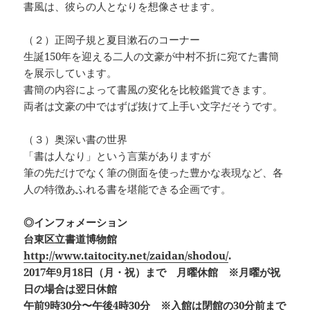
書風は、彼らの人となりを想像させます。
（２）正岡子規と夏目漱石のコーナー
生誕150年を迎える二人の文豪が中村不折に宛てた書簡
を展示しています。
書簡の内容によって書風の変化を比較鑑賞できます。
両者は文豪の中ではずば抜けて上手い文字だそうです。
（３）奥深い書の世界
「書は人なり」という言葉がありますが
筆の先だけでなく筆の側面を使った豊かな表現など、各
人の特徴あふれる書を堪能できる企画です。
◎インフォメーション
台東区立書道博物館
http://www.taitocity.net/zaidan/shodou/
.
2017年9月18日（月・祝）まで 月曜休館 ※月曜が祝
日の場合は翌日休館
午前9時30分〜午後4時30分 ※入館は閉館の30分前まで