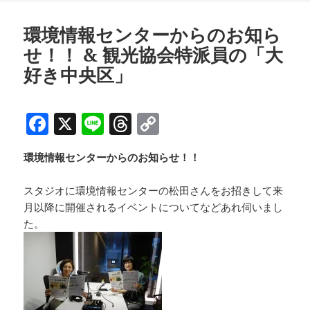
b
d
Li
リ
o
s
n
ー
環境情報センターからのお知ら
o
k
せ！！ & 観光協会特派員の「大
k
好き中央区」
F
X
Li
T
C
a
n
h
o
環境情報センターからのお知らせ！！
c
e
re
p
e
a
y
スタジオに環境情報センターの松田さんをお招きして来
b
d
Li
月以降に開催されるイベントについてなどあれ伺いまし
た。
o
s
n
o
k
k