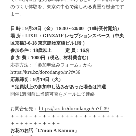
のづくり体験を、東京の中心で楽しめる貴重な機会です
よー。
日 時：9月29日（金） 18:30～20:00 （18時受付開始）
場 所：LIXIL：GINZA1F レセプションスペース（中央
区京橋3-6-18 東京建物京橋ビル1階 ）
参加条件：18歳以上 定 員：16名
参 加 費：1000円（税込、材料費含む）
応募方法：「参加申込みフォーム」から
https://krs.bz/dorodango/m?f=36
応募締切：9月19日（火）
＊定員以上の参加申し込みがあった場合は抽選
開催1週間前に当選可否をメールにて連絡
お問合せ先：
https://krs.bz/dorodango/m?f=39
＋＋＋＋＋＋＋＋＋＋＋＋＋＋＋＋＋＋＋＋＋＋＋＋＋
＋＋＋＋＋＋＋＋＋＋＋
お花のお話「C’mon A Kamon」