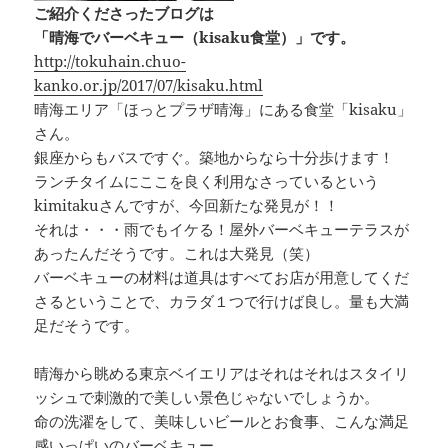
ご紹介くださったブログは
「晴海でバーベキュー（kisaku食堂）」です。
http://tokuhain.chuo-
kanko.or.jp/2017/07/kisaku.html
晴海エリア「ほっとプラザ晴海」にある食堂「kisaku」
さん。
銀座からもバスですぐ。築地からなら十分歩けます！
ランチタイムにここを良く利用なさっているという
kimitakuさんですが、今回新たな発見が！！
それは・・・雨でもイケる！屋外バーベキューテラスが
あったんだそうです。これは大発見（笑）
バーベキューの材料は道具はすべてお店が用意してくだ
さるということで、カラダ１つで行けば良し。量も大満
足だそうです。
晴海から眺める東京ベイエリアはそれはそれはスタイリ
ッシュで刺激的で美しい景色じゃないでしょうか。
命の洗濯をして、美味しいビールとお食事、こんな満足
感いっぱいのバーベキュー。