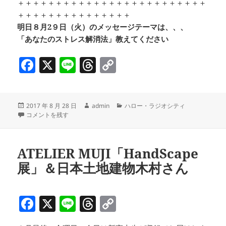
＋＋＋＋＋＋＋＋＋＋＋＋＋＋＋＋＋＋＋＋＋＋＋＋＋
＋＋＋＋＋＋＋＋＋＋＋＋＋＋＋
明日８月2９日（火）のメッセージテーマは、、、
「あなたのストレス解消法」教えてください
F
X
Li
T
C
a
n
h
o
c
e
re
p
投
作
カ
2017 年 8 月 28 日
admin
ハロー・ラジオシティ
e
a
y
稿
環境情報センターからのお知らせ！！ & 観光協会特派員の「大好き中央区
成
テ
コメントを残す
b
d
Li
日:
者
ゴ
リ
o
s
n
ー
ATELIER MUJI「HandScape
o
k
展」＆日本土地建物木村さん
k
F
X
Li
T
C
a
n
h
o