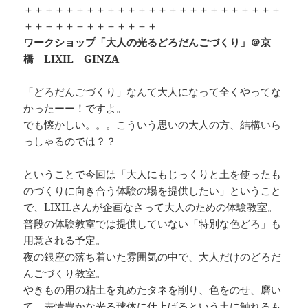
＋＋＋＋＋＋＋＋＋＋＋＋＋＋＋＋＋＋＋＋＋＋＋＋＋
＋＋＋＋＋＋＋＋＋＋＋＋＋
ワークショップ「大人の光るどろだんごづくり」＠京
橋 LIXIL GINZA
「どろだんごづくり」なんて大人になって全くやってな
かったーー！ですよ。
でも懐かしい。。。こういう思いの大人の方、結構いら
っしゃるのでは？？
ということで今回は「大人にもじっくりと土を使ったも
のづくりに向き合う体験の場を提供したい」ということ
で、LIXILさんが企画なさって大人のための体験教室。
普段の体験教室では提供していない「特別な色どろ」も
用意される予定。
夜の銀座の落ち着いた雰囲気の中で、大人だけのどろだ
んごづくり教室。
やきもの用の粘土を丸めたタネを削り、色をのせ、磨い
て、表情豊かな光る球体に仕上げるという土に触れるも