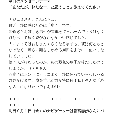
今日のメッセージテーマ
「あなたが、粋だなー、と思うこと」教えてください
＊ジュミさん、こんにちは。
最近、粋に感じたのは「扇子」です。
60過ぎとおぼしき男性が電車を待っホームでさりげなく
取り出して扇ぐ姿がなかなかいい感じでした。
人によってはおじさんくさくなる扇子も、彼は何ともさ
りげなく、暑さに顔をしかめる周囲をよそに、使いこな
していました。
使う人が粋だったのか、あの藍色の扇子が粋だったので
しょうか。（ＡＫさん）
☆扇子はホントにカッコよく、粋に使っていらっしゃる
方見かけます。歳を重ねた方が特に粋！私もそんな「粋
な人」になりたいです.(JUMI)
＋＋＋＋＋＋＋＋＋＋＋＋＋＋＋＋＋＋＋＋＋＋＋＋＋
＋＋＋＋＋＋＋
明日９月１日（金）のナビゲーターは新宮志歩さんにバ