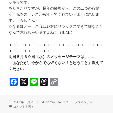
ッキリです。
ありきたりですが、長年の経験から、この二つの行動
が、私をストレスから守ってくれているように思いま
す。（ＡＫさん）
☆なるほどー、これは絶対にリラックスできて嫌なこと
なんて忘れちゃいますよね！（JUMI）
＋＋＋＋＋＋＋＋＋＋＋＋＋＋＋＋＋＋＋＋＋＋＋＋＋
＋＋＋＋＋＋＋＋＋＋＋＋＋
明日８月３０日（水）のメッセージテーマは、、、
「あなたが、今からでも遅くない！と思うこと」教えて
ください
F
X
Li
T
C
a
n
h
o
c
e
re
p
投
作
カ
2017 年 8 月 29 日
admin
ハロー・ラジオシティ
e
a
y
稿
祝！開館１６周年 大感謝祭！＠アンティークモール銀座 & ゲストハウス型ホステル
成
テ
コメントを残す
日:
者
ゴ