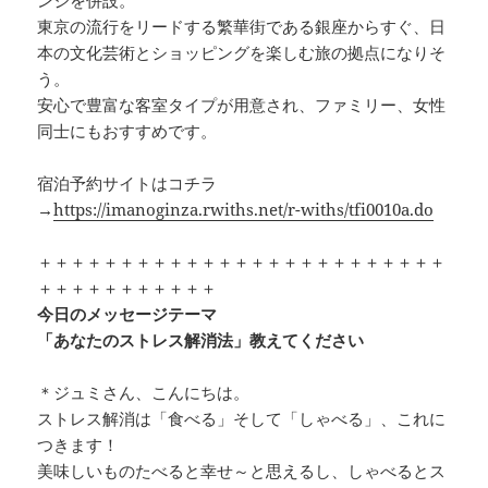
東京の流行をリードする繁華街である銀座からすぐ、日
本の文化芸術とショッピングを楽しむ旅の拠点になりそ
う。
安心で豊富な客室タイプが用意され、ファミリー、女性
同士にもおすすめです。
宿泊予約サイトはコチラ
→
https://imanoginza.rwiths.net/r-withs/tfi0010a.do
＋＋＋＋＋＋＋＋＋＋＋＋＋＋＋＋＋＋＋＋＋＋＋＋＋
＋＋＋＋＋＋＋＋＋＋＋
今日のメッセージテーマ
「あなたのストレス解消法」教えてください
＊ジュミさん、こんにちは。
ストレス解消は「食べる」そして「しゃべる」、これに
つきます！
美味しいものたべると幸せ～と思えるし、しゃべるとス