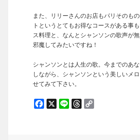
また、リリーさんのお店もパリそのもの
トというとてもお得なコースがある事も教
ス料理と、なんとシャンソンの歌声が無
邪魔してみたいですね！
シャンソンとは人生の歌。今までのあな
しながら、シャンソンという美しいメロ
せてみて下さい。
F
X
Li
T
C
a
n
h
o
c
e
re
p
e
a
y