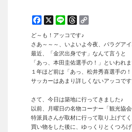
F
X
Li
T
C
a
n
h
o
ど～も！アッコです♪
c
e
re
p
さあ～～～、いよいよ今夜、パラグアイ
e
a
y
最近、「金沢出身です」なんて言うと
b
d
Li
「あっ、本田圭佑選手の！」といわれま
o
s
n
１年ほど前は「あっ、松井秀喜選手の！
o
k
サッカーはあまり詳しくないアッコです
k
さて、今日は築地に行ってきました♪
以前、月曜日の名物コーナー「観光協会
特派員さんが取材に行って取り上げてく
買い物をした後に、ゆっくりとくつろげ