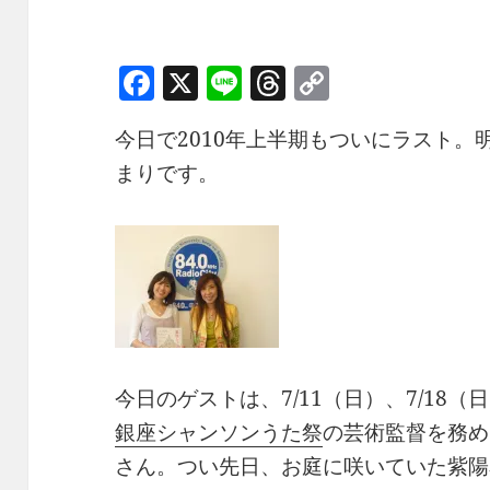
F
X
Li
T
C
a
n
h
o
今日で2010年上半期もついにラスト
c
e
re
p
まりです。
e
a
y
b
d
Li
o
s
n
o
k
k
今日のゲストは、7/11（日）、7/18（
銀座シャンソンうた祭
の芸術監督を務め
さん。つい先日、お庭に咲いていた紫陽