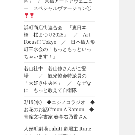
区」 / 京橋アートアヴェニュ
ー スペシャルヴァージョン①
浜町商店街連合会 『裏日本
橋 桜まつり2025』 ／ Art
Focus◎ Tokyo ／ 日本橋人形
町三水会の「もっともっといっ
ちゃいます！」
若山社中 若山修さんがご登
場！ ／ 観光協会特派員の
「大好き中央区」 ／ なぜな
に！もっと教えて自衛隊
3/19(水) ◆ニジノコラジオ ◆
お花のお話C’mon A Kamon ◆
寄席文字書家 春亭右乃香さん
人形町劇場 rabitt 劇場主 Rune