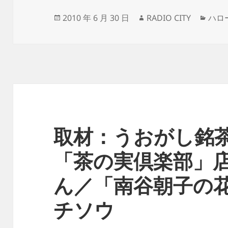
b
d
Li
o
s
n
投
作
カ
2010 年 6 月 30 日
RADIO CITY
ハロ
稿
成
テ
o
k
日:
者
ゴ
k
リ
ー
取材：うおがし銘
「茶の実倶楽部」
ん／「南谷朝子の
チソウ