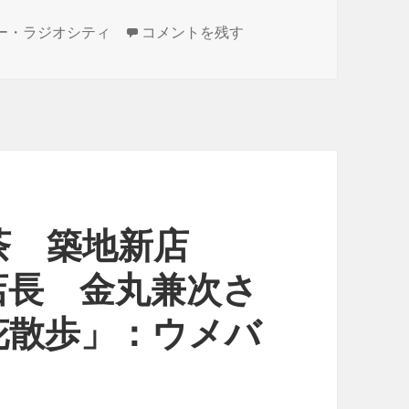
ゲスト 第3回銀座シャンソンうた祭 芸
ー・ラジオシティ
コメントを残す
茶 築地新店
店長 金丸兼次さ
花散歩」：ウメバ