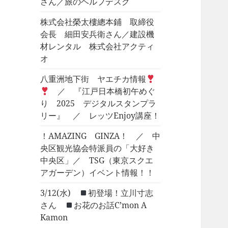
さん／旅のヘルプデスク
株式会社榮太樓總本鋪 取締役
会長 細田安兵衛さん／建設機
材レンタル 株式会社アクティ
オ
八重洲地下街 ヤエチカ情報
／ 『江戸日本橋初午めぐ
り 2025 デジタルスタンプラ
リー』 ／ レッツEnjoy講座！
！AMAZING GINZA！ ／ 中
央区観光協会特派員の「大好き
中央区」／ TSG（東京スクエ
アガーデン）イベント情報！！
3/12(水)
初登場！立川寸志
さん
お花のお話C’mon A
Kamon