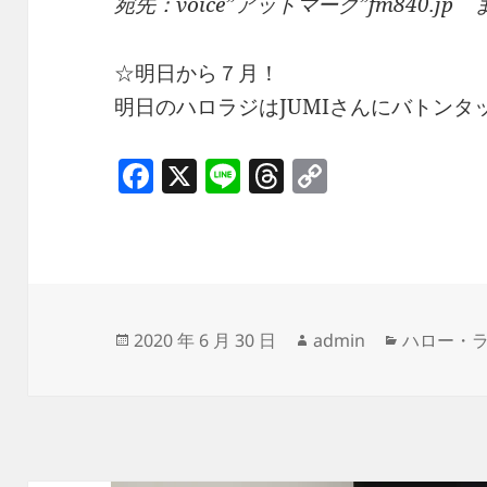
宛先：voice”アットマーク”fm840.jp
☆明日から７月！
明日のハロラジはJUMIさんにバトンタ
F
X
Li
T
C
a
n
h
o
c
e
re
p
e
a
y
b
d
Li
o
s
n
投
作
カ
2020 年 6 月 30 日
admin
ハロー・
稿
成
テ
o
k
日:
者
ゴ
k
リ
ー