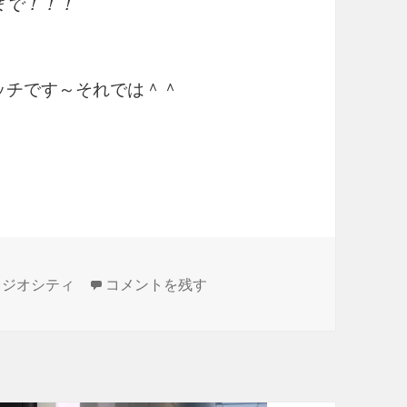
 まで！！！
ッチです～それでは＾＾
最新青春映画「のぼる小寺さん」ご紹介！プレ
ラジオシティ
コメントを残す