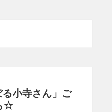
ぼる小寺さん」ご
も☆