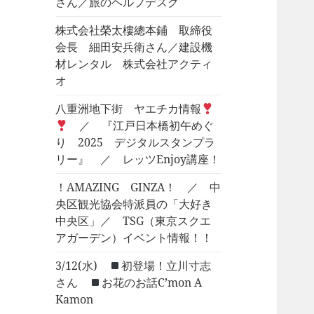
さん／旅のヘルプデスク
株式会社榮太樓總本鋪 取締役
会長 細田安兵衛さん／建設機
材レンタル 株式会社アクティ
オ
八重洲地下街 ヤエチカ情報
／ 『江戸日本橋初午めぐ
り 2025 デジタルスタンプラ
リー』 ／ レッツEnjoy講座！
！AMAZING GINZA！ ／ 中
央区観光協会特派員の「大好き
中央区」／ TSG（東京スクエ
アガーデン）イベント情報！！
3/12(水)
初登場！立川寸志
さん
お花のお話C’mon A
Kamon