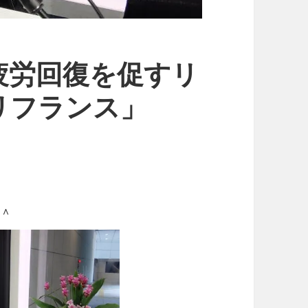
疲労回復を促すリ
リフランス」
＾