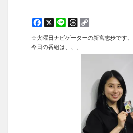
F
X
Li
T
C
a
n
h
o
☆火曜日ナビゲーターの新宮志歩です。
c
e
re
p
今日の番組は、、、
e
a
y
b
d
Li
o
s
n
o
k
k