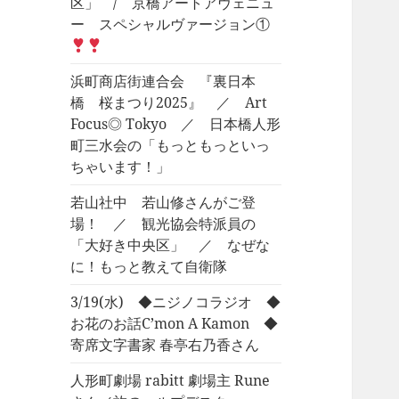
区」 / 京橋アートアヴェニュ
ー スペシャルヴァージョン①
浜町商店街連合会 『裏日本
橋 桜まつり2025』 ／ Art
Focus◎ Tokyo ／ 日本橋人形
町三水会の「もっともっといっ
ちゃいます！」
若山社中 若山修さんがご登
場！ ／ 観光協会特派員の
「大好き中央区」 ／ なぜな
に！もっと教えて自衛隊
3/19(水) ◆ニジノコラジオ ◆
お花のお話C’mon A Kamon ◆
寄席文字書家 春亭右乃香さん
人形町劇場 rabitt 劇場主 Rune