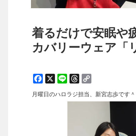
着るだけで安眠や
カバリーウェア「
F
X
Li
T
C
a
n
h
o
月曜日のハロラジ担当、新宮志歩です＾
c
e
re
p
e
a
y
b
d
Li
o
s
n