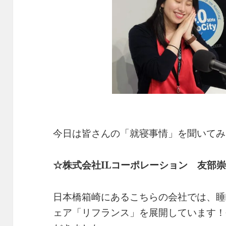
o
k
k
今日は皆さんの「就寝事情」を聞いてみ
☆株式会社ILコーポレーション 友部
日本橋箱崎にあるこちらの会社では、睡
ェア「リフランス」を展開しています！