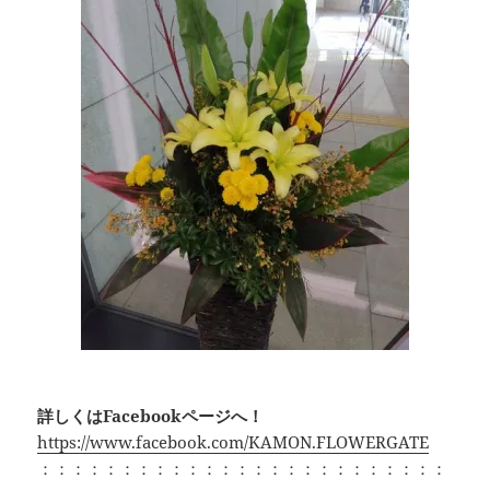
詳しくはFacebookページへ！
https://www.facebook.com/KAMON.FLOWERGATE
：：：：：：：：：：：：：：：：：：：：：：：：：