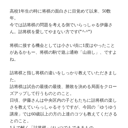
高校1年生の時に将棋の面白さに目覚めて以来、50数
年。
今では詰将棋の問題を考える側でいらっしゃる伊藤さ
ん。詰将棋を愛してやまない方です(*^-^*)
将棋に接する機会としては小さい頃に1度はやったこと
があるかもー、将棋の駒で遊ぶ通称「山崩し」、ですよ
ね。
詰将棋と指し将棋の違いをしっかり教えていただきまし
た。
詰将棋は試合の最後の最後、勝敗を決める局面をクロー
ズアップして行うものとのこと。
日頃、伊藤さんは中央区内の子どもたちに詰将棋の楽し
さを教えていらっしゃるそうですが、今回の「ゆうゆう
講座」では60歳以上の方の上達のコツも教えてくださる
とのこと。
1人で解く「詰将棋」はいつでもできるもの。