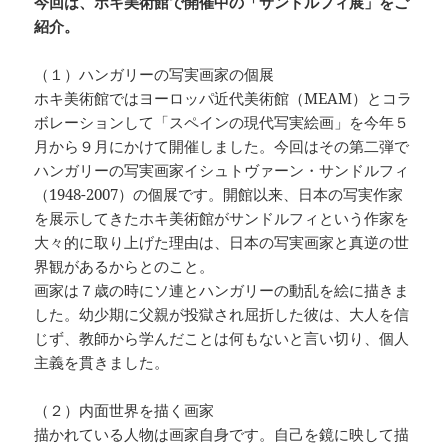
今回は、ホキ美術館で開催中の「サンドルフィ展」をご
紹介。
（１）ハンガリーの写実画家の個展
ホキ美術館ではヨーロッパ近代美術館（MEAM）とコラ
ボレーションして「スペインの現代写実絵画」を今年５
月から９月にかけて開催しました。今回はその第二弾で
ハンガリーの写実画家イシュトヴァーン・サンドルフィ
（1948-2007）の個展です。開館以来、日本の写実作家
を展示してきたホキ美術館がサンドルフィという作家を
大々的に取り上げた理由は、日本の写実画家と真逆の世
界観があるからとのこと。
画家は７歳の時にソ連とハンガリーの動乱を絵に描きま
した。幼少期に父親が投獄され屈折した彼は、大人を信
じず、教師から学んだことは何もないと言い切り、個人
主義を貫きました。
（２）内面世界を描く画家
描かれている人物は画家自身です。自己を鏡に映して描