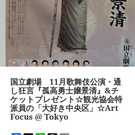
国立劇場 11月歌舞伎公演・通
し狂言『孤高勇士嬢景清』&チ
ケットプレゼント☆観光協会特
派員の「大好き中央区」☆Art
Focus @ Tokyo