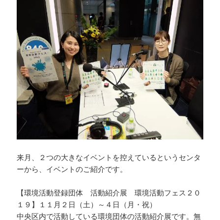
e
a
y
b
d
Li
o
s
n
o
k
k
来月、２つの大きなイベントを控えているというセンタ
ーから、イベントのご紹介です。
【環境活動登録団体 活動紹介展 環境活動フェス２０
１９】１１月２日（土）～４日（月・祝）
中央区内で活動している環境団体の活動紹介展です。無