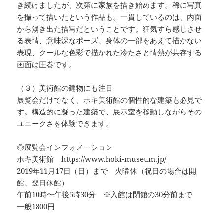
き続けましたが、次第に家族を描き始めます。稀に写真
を撮って描いたという作品も。一貫しているのは、内面
から湧き出た描写だということです。狂気すら感じさせ
る表情、意味深なポーズ、身体の一部をあえて描かない
表現、クールな色彩で描かれた冷たさと情熱が共存する
画面は圧巻です。
（３）美術館の建物にも注目
展覧会だけでなく、ホキ美術館の個性的な建築も必見で
す。構造的に凝った建築で、展示室を移動しながらその
ユニークさを体験できます。
◎展覧会インフォメーション
ホキ美術館
https://www.hoki-museum.jp/
2019年11月17日（日）まで 火曜休（祝日の場合は開
館、翌日休館）
午前10時〜午後5時30分 ※入館は閉館の30分前まで
一般1800円