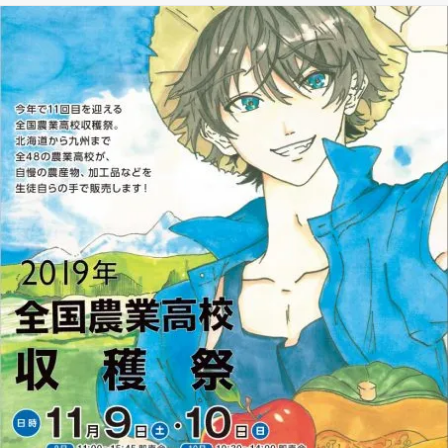
b
d
Li
リ
o
s
n
ー
o
k
k