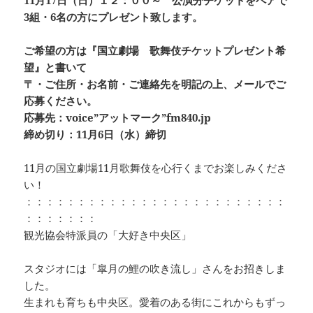
11月17日（日）１２：００～ 公演分チケットをペアで
3組・6名の方にプレゼント致します。
ご希望の方は『国立劇場 歌舞伎チケットプレゼント希
望』と書いて
〒・ご住所・お名前・ご連絡先を明記の上、メールでご
応募ください。
応募先：voice”アットマーク”fm840.jp
締め切り：11月6日（水）締切
11月の国立劇場11月歌舞伎を心行くまでお楽しみくださ
い！
：：：：：：：：：：：：：：：：：：：：：：：：：
：：：：：：：
観光協会特派員の「大好き中央区」
スタジオには「皐月の鯉の吹き流し」さんをお招きしま
した。
生まれも育ちも中央区。愛着のある街にこれからもずっ