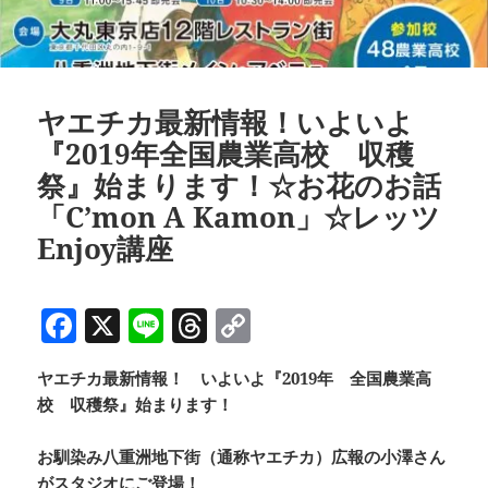
ヤエチカ最新情報！いよいよ
『2019年全国農業高校 収穫
祭』始まります！☆お花のお話
「C’mon A Kamon」☆レッツ
Enjoy講座
F
X
Li
T
C
a
n
h
o
ヤエチカ最新情報！ いよいよ『2019年 全国農業高
c
e
re
p
校 収穫祭』始まります！
e
a
y
b
d
Li
お馴染み八重洲地下街（通称ヤエチカ）広報の小澤さん
がスタジオにご登場！