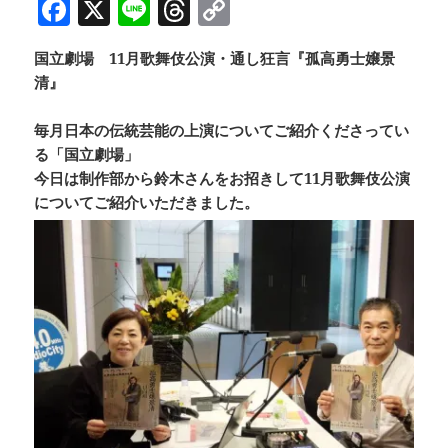
F
X
Li
T
C
a
n
h
o
国立劇場 11月歌舞伎公演・通し狂言『孤高勇士嬢景
c
e
re
p
清』
e
a
y
b
d
Li
毎月日本の伝統芸能の上演についてご紹介くださってい
る「国立劇場」
o
s
n
今日は制作部から鈴木さんをお招きして11月歌舞伎公演
o
k
についてご紹介いただきました。
k