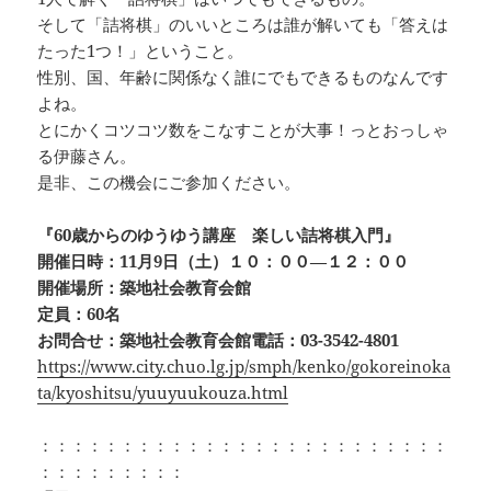
そして「詰将棋」のいいところは誰が解いても「答えは
たった1つ！」ということ。
性別、国、年齢に関係なく誰にでもできるものなんです
よね。
とにかくコツコツ数をこなすことが大事！っとおっしゃ
る伊藤さん。
是非、この機会にご参加ください。
『60歳からのゆうゆう講座 楽しい詰将棋入門』
開催日時：11月9日（土）１０：００―１２：００
開催場所：築地社会教育会館
定員：60名
お問合せ：築地社会教育会館電話：03-3542-4801
https://www.city.chuo.lg.jp/smph/kenko/gokoreinoka
ta/kyoshitsu/yuuyuukouza.html
：：：：：：：：：：：：：：：：：：：：：：：：：
：：：：：：：：：