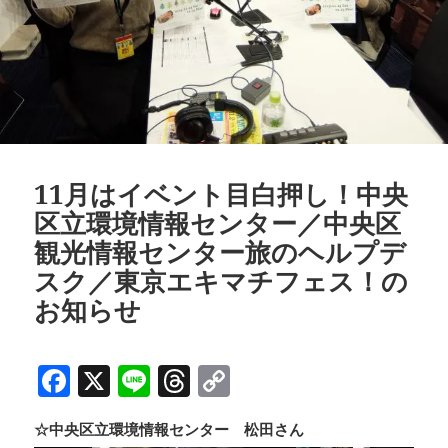
11月はイベント目白押し！中央
区立環境情報センター／中央区
観光情報センター旅のヘルプデ
スク／東京エキマチフェス！の
お知らせ
F
X
Li
T
C
a
n
h
o
☆中央区立環境情報センター 松田さん
c
e
re
p