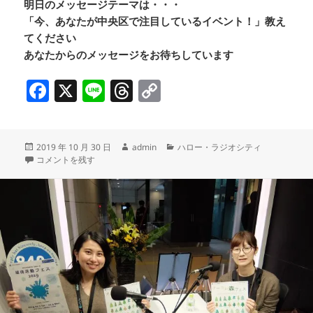
明日のメッセージテーマは・・・
「今、あなたが中央区で注目しているイベント！」教え
てください
あなたからのメッセージをお待ちしています
F
X
Li
T
C
a
n
h
o
c
e
re
p
投
作
カ
2019 年 10 月 30 日
admin
ハロー・ラジオシティ
e
a
y
稿
ヤエチカ最新情報！いよいよ『2019年全国農業高校 収穫祭』始まります！☆お
成
テ
コメントを残す
b
d
Li
日:
者
ゴ
リ
o
s
n
ー
o
k
k