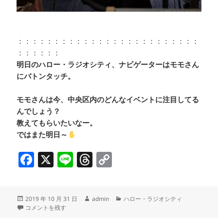
：：：：：：：：：：：：：：：：：：：：：：：：：
：：：：：：
明日のハロー・ラジオシティ、ナビゲーターはモモさん
にバトンタッチ。
モモさんは今、中央区内のどんなイベントに注目してる
んでしょう？
教えてもらいたいなー。
ではまた明日～
F
X
Li
T
C
a
n
h
o
c
e
re
p
投
作
カ
2019 年 10 月 31 日
admin
ハロー・ラジオシティ
e
a
y
稿
国立劇場 11月歌舞伎公演・通し狂言『孤高勇士嬢景清』&チケットプレゼント☆
成
テ
コメントを残す
日:
者
ゴ