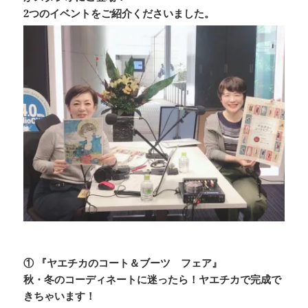
o
s
n
2つのイベントをご紹介くださいました。
o
k
k
① 『ヤエチカのコート＆ブーツ フェア』
秋・冬のコーディネートに迷ったら！ヤエチカで完成で
きちゃいます！