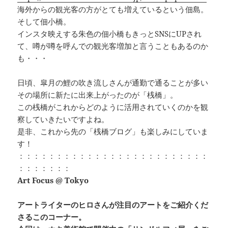
海外からの観光客の方がとても増えているという佃島。
そして佃小橋。
インスタ映えする朱色の佃小橋もきっとSNSにUPされ
て、噂が噂を呼んでの観光客増加と言うこともあるのか
も・・・
日頃、皐月の鯉の吹き流しさんが通勤で通ることが多い
その場所に新たに出来上がったのが「桟橋」。
この桟橋がこれからどのように活用されていくのかを観
察していきたいですよね。
是非、これから先の「桟橋ブログ」も楽しみにしていま
す！
：：：：：：：：：：：：：：：：：：：：：：：：：
：：：：：：：
Art Focus @ Tokyo
アートライターのヒロさんが注目のアートをご紹介くだ
さるこのコーナー。