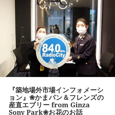
o
k
k
『築地場外市場インフォメーシ
ョン』❀かまパン＆フレンズの
産直エブリー from Ginza
Sony Park❀お花のお話