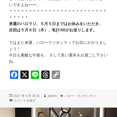
いですよねーー。
＊＊＊＊＊＊＊＊＊＊＊＊＊＊＊＊＊＊＊＊＊＊＊＊＊
＊＊＊＊＊
来週のハロラジ、５月５日まではお休みをいただき、
次回は５月６日（木）、私JUMIがお送りします。
ではまた来週、ハローラジオシティでお目にかかりまし
ょう！
今日も素敵な午後を, そして良い週末をお過ごし下さい
ね。
F
X
Li
T
C
a
n
h
o
c
e
re
p
投
作
カ
2021 年 4 月 30 日
admin
ハロー・ラジオシティ
e
a
y
稿
『美味しい銀座デリバリー』の魅力を大公開！ GW＆母の日にもどうぞ！❀Art Fo
成
テ
コメントを残す
b
d
Li
日:
者
ゴ
リ
o
s
n
ー