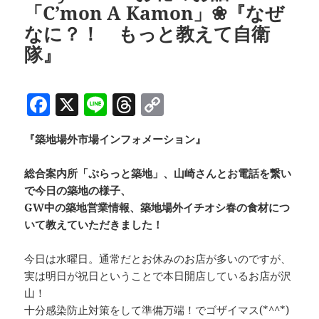
「C’mon A Kamon」❀『なぜ
なに？！ もっと教えて自衛
隊』
F
X
Li
T
C
a
n
h
o
『築地場外市場インフォメーション』
c
e
re
p
e
a
y
総合案内所「ぷらっと築地」、山崎さんとお電話を繋い
b
d
Li
で今日の築地の様子、
GW中の築地営業情報、築地場外イチオシ春の食材につ
o
s
n
いて教えていただきました！
o
k
k
今日は水曜日。通常だとお休みのお店が多いのですが、
実は明日が祝日ということで本日開店しているお店が沢
山！
十分感染防止対策をして準備万端！でゴザイマス(*^^*)