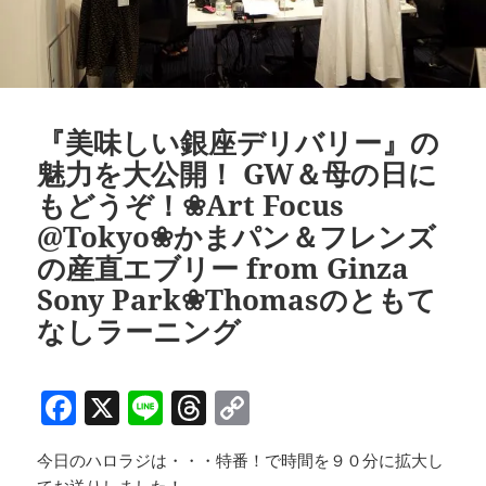
『美味しい銀座デリバリー』の
魅力を大公開！ GW＆母の日に
もどうぞ！❀Art Focus
@Tokyo❀かまパン＆フレンズ
の産直エブリー from Ginza
Sony Park❀Thomasのともて
なしラーニング
F
X
Li
T
C
a
n
h
o
今日のハロラジは・・・特番！で時間を９０分に拡大し
c
e
re
p
てお送りしました！