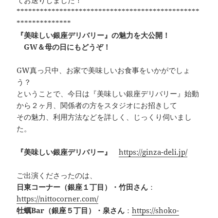
e
a
y
***********************************************
b
d
Li
**************
『美味しい銀座デリバリー』の魅力を大公開！
o
s
n
GW＆母の日にもどうぞ！
o
k
k
GW真っ只中、お家で美味しいお食事をいかがでしょ
う？
ということで、今日は『美味しい銀座デリバリー』始動
から２ヶ月、関係者の方をスタジオにお招きして
その魅力、利用方法などを詳しく、じっくり伺いまし
た。
『美味しい銀座デリバリー』
https://ginza-deli.jp/
ご出演くださったのは、
日東コーナー（銀座１丁目）・竹田さん
：
https://nittocorner.com/
牡蠣Bar（銀座５丁目）・泉さん
：
https://shoko-