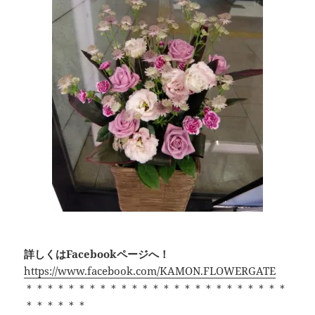
詳しくはFacebookページへ！
https://www.facebook.com/KAMON.FLOWERGATE
＊＊＊＊＊＊＊＊＊＊＊＊＊＊＊＊＊＊＊＊＊＊＊＊＊
＊＊＊＊＊＊