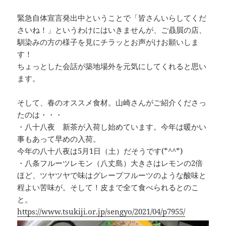
緊急自体宣言発出中ということで「皆さんいらしてくだ
さいね！」というわけにはいきませんが、ご贔屓の店、
馴染みの方の様子を見にチラッとお声がけお願いしま
す！
ちょっとした会話が築地場外を元気にしてくれると思い
ます。
そして、春のオススメ食材。山崎さんがご紹介くださっ
たのは・・・
・八十八夜 新茶が入荷し始めています。今年は暖かい
事もあって早めの入荷。
今年の八十八夜は5月1日（土）だそうです(*^^*)
・八条フルーツレモン（八丈島）大きさはレモンの2倍
ほど、ツヤツヤで味はグレープフルーツのような酸味と
程よい苦味が。そして！皮まで全て食べられるとのこ
と。
https://www.tsukiji.or.jp/sengyo/2021/04/p7955/