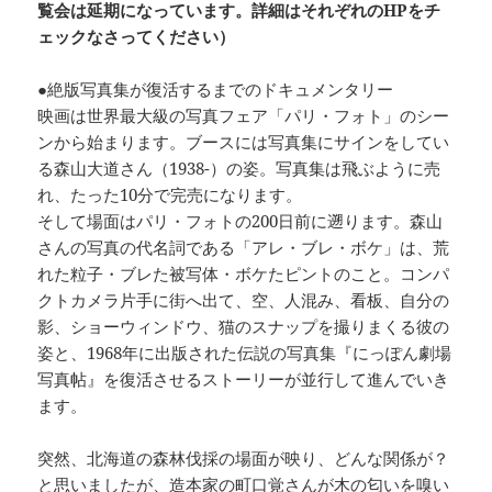
覧会は延期になっています。詳細はそれぞれのHPをチ
ェックなさってください）
●絶版写真集が復活するまでのドキュメンタリー
映画は世界最大級の写真フェア「パリ・フォト」のシー
ンから始まります。ブースには写真集にサインをしてい
る森山大道さん（1938-）の姿。写真集は飛ぶように売
れ、たった10分で完売になります。
そして場面はパリ・フォトの200日前に遡ります。森山
さんの写真の代名詞である「アレ・ブレ・ボケ」は、荒
れた粒子・ブレた被写体・ボケたピントのこと。コンパ
クトカメラ片手に街へ出て、空、人混み、看板、自分の
影、ショーウィンドウ、猫のスナップを撮りまくる彼の
姿と、1968年に出版された伝説の写真集『にっぽん劇場
写真帖』を復活させるストーリーが並行して進んでいき
ます。
突然、北海道の森林伐採の場面が映り、どんな関係が？
と思いましたが、造本家の町口覚さんが木の匂いを嗅い