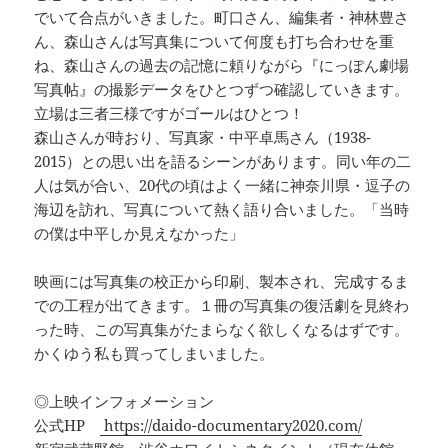
でいて合点がいきました。町口さん、編集者・神林豊さ
ん、森山さんは写真集について何度も打ち合わせを重
ね、森山さんの過去の記憶に頼りながら『にっぽん劇場
写真帖』の撮影データをひとつずつ確認していきます。
立場は三者三様ですがゴールはひとつ！
森山さんが時おり、写真家・中平卓馬さん（1938-
2015）との思い出を語るシーンがあります。同い年の二
人は気が合い、20代の頃はよく一緒に神奈川県・逗子の
海辺を訪れ、写真について熱く語り合いました。「当時
の僕は中平しか見えなかった」
映画には写真集の校正から印刷、製本され、完成するま
での工程が出てきます。１冊の写真集の復活劇を見終わ
った時、この写真集がたまらなく欲しくなるはずです。
かくゆう私も買ってしまいました。
◎上映インフォメーション
公式HP
https://daido-documentary2020.com/