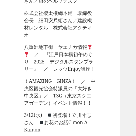
さん／旅のヘルプデスク
株式会社榮太樓總本鋪 取締役
会長 細田安兵衛さん／建設機
材レンタル 株式会社アクティ
オ
八重洲地下街 ヤエチカ情報
／ 『江戸日本橋初午めぐ
り 2025 デジタルスタンプラ
リー』 ／ レッツEnjoy講座！
！AMAZING GINZA！ ／ 中
央区観光協会特派員の「大好き
中央区」／ TSG（東京スクエ
アガーデン）イベント情報！！
3/12(水)
初登場！立川寸志
さん
お花のお話C’mon A
Kamon