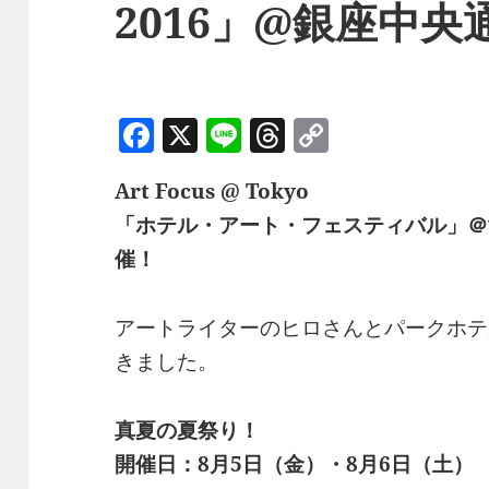
2016」@銀座中央
F
X
Li
T
C
a
n
h
o
Art Focus @ Tokyo
c
e
re
p
「ホテル・アート・フェスティバル」
e
a
y
催！
b
d
Li
o
s
n
アートライターのヒロさんとパークホテ
o
k
きました。
k
真夏の夏祭り！
開催日：8月5日（金）・8月6日（土）