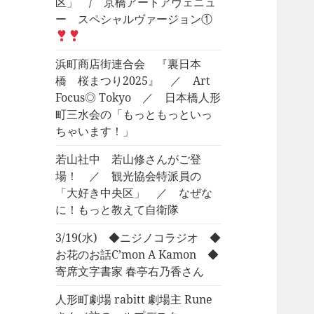
区」 / 京橋アートアヴェニュ
ー スペシャルヴァージョン①
浜町商店街連合会 『裏日本
橋 桜まつり2025』 ／ Art
Focus◎ Tokyo ／ 日本橋人形
町三水会の「もっともっといっ
ちゃいます！」
若山社中 若山修さんがご登
場！ ／ 観光協会特派員の
「大好き中央区」 ／ なぜな
に！もっと教えて自衛隊
3/19(水) ◆ニジノコラジオ ◆
お花のお話C’mon A Kamon ◆
寄席文字書家 春亭右乃香さん
人形町劇場 rabitt 劇場主 Rune