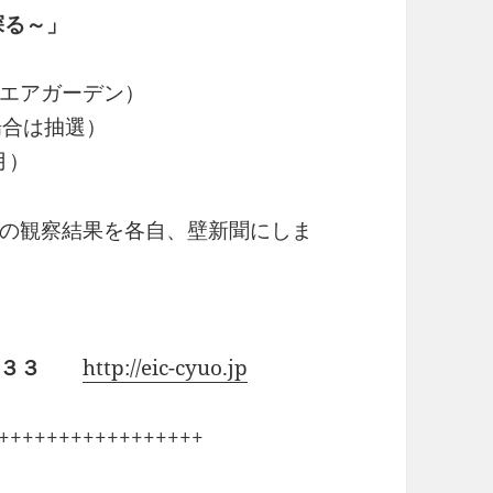
探る～」
エアガーデン）
場合は抽選）
月）
の観察結果を各自、壁新聞にしま
３３
http://eic-cyuo.jp
+++++++++++++++++
り