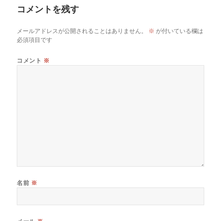
o
s
n
コメントを残す
ー
o
k
メールアドレスが公開されることはありません。
※
が付いている欄は
k
必須項目です
コメント
※
名前
※