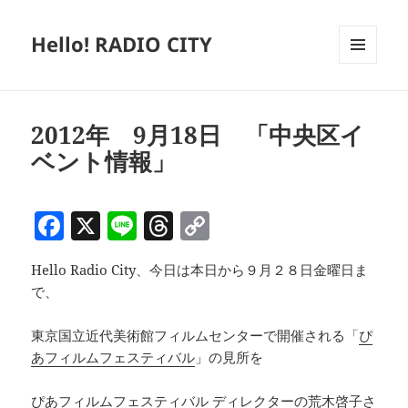
Hello! RADIO CITY
メニュ
ーとウ
ィジェ
ット
2012年 9月18日 「中央区イ
ベント情報」
F
X
Li
T
C
a
n
h
o
Hello Radio City、今日は本日から９月２８日金曜日ま
c
e
re
p
で、
e
a
y
b
d
Li
東京国立近代美術館フィルムセンターで開催される「
ぴ
あフィルムフェスティバル
」の見所を
o
s
n
o
k
ぴあフィルムフェスティバル ディレクターの荒木啓子さ