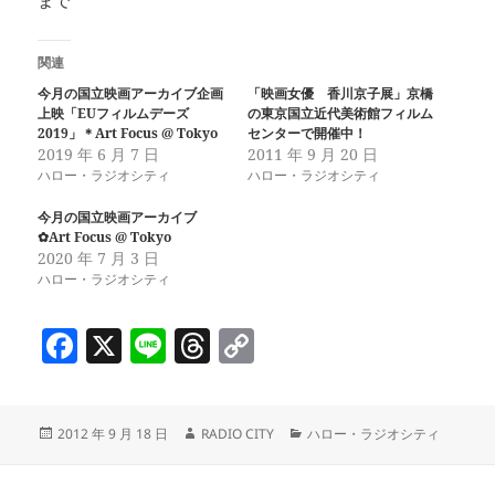
まで
関連
今月の国立映画アーカイブ企画
「映画女優 香川京子展」京橋
上映「EUフィルムデーズ
の東京国立近代美術館フィルム
2019」＊Art Focus @ Tokyo
センターで開催中！
2019 年 6 月 7 日
2011 年 9 月 20 日
ハロー・ラジオシティ
ハロー・ラジオシティ
今月の国立映画アーカイブ
✿Art Focus @ Tokyo
2020 年 7 月 3 日
ハロー・ラジオシティ
F
X
Li
T
C
a
n
h
o
c
e
re
p
投
作
カ
2012 年 9 月 18 日
RADIO CITY
ハロー・ラジオシティ
e
a
y
稿
成
テ
b
d
Li
日:
者
ゴ
リ