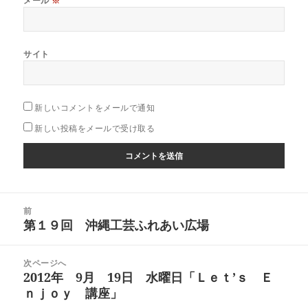
メール
※
サイト
新しいコメントをメールで通知
新しい投稿をメールで受け取る
投
前
稿
第１９回 沖縄工芸ふれあい広場
前
ナ
の
ビ
投
次ページへ
ゲ
稿:
2012年 9月 19日 水曜日「Ｌｅｔ’ｓ Ｅ
次
ー
ｎｊｏｙ 講座」
の
シ