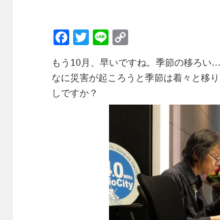
F
T
Li
C
a
w
n
o
もう10月、早いですね。季節の移ろい
c
it
e
p
なに災害が起ころうと季節は着々と移り
e
te
y
しですか？
b
r
Li
o
n
o
k
k