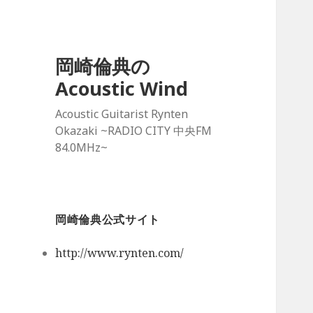
岡崎倫典の
Acoustic Wind
Acoustic Guitarist Rynten
Okazaki ~RADIO CITY 中央FM
84.0MHz~
岡崎倫典公式サイト
http://www.rynten.com/