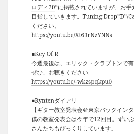
ロディ20
“に掲載されていますが、お手
目指していきます。Tuning:Drop”D”
ください。
https://youtu.be/Xt69rNzYNNs
■Key Of R
今週最後は、エリック・クラプトンで有名な”C
ぜひ、お聴きください。
https://youtu.be/-wkzspqkpu0
■Ryntenダイアリ
【ギター教室発表会＠東京バックインタ
僕の教室発表会は今年で12回目。ずい
さんたちもびっくりしています。