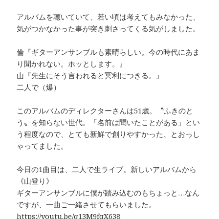
アルバムを聴いていて、若い頃は考えてもみなかった、
気がつかなかった事が突き刺さってくる気がしました。
倫『ギターアンサンブルも素晴らしい。今の時代にあま
り聞かれない。ホッとします。』
山『先生にそう言われると冥利につきる。』
二人で（爆）
このアルバムのディレクターさんは51歳。〝ふきのと
う〟を知らない世代。「名前は聞いたことがある」とい
う程度なので、とても新鮮で創りやすかった、とおっし
ゃってました。
今日の1曲目は、二人で生ライブ。新しいアルバムから
《山登り》
ギターアンサンブルに僕が踏み込むのもちょっと…なん
ですが、一曲ご一緒させてもらいました。
https://youtu.be/q13M9fqX638