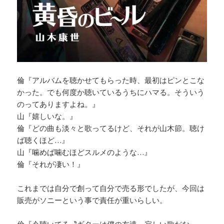
倫『アルバムを聴かせてもらった時、最初はピンとこな
かった。でも何度か聴いているうちにハマる。そういう
のってありますよね。』
山『嬉しいな。』
倫『どの曲も淡々と歌ってるけど、それが山木節。聴け
ば聴くほど…』
山『噛めば噛むほどスルメのような…』
倫『それが凄い！』
これまでは自分で創って自分で売る形でしたが、今回は
販売がソニーという事で責任が重いらしい。
倫『今聴いてる〝ギターは僕の友達〟寂しい歌だな