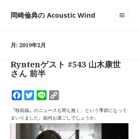
岡崎倫典の Acoustic Wind
メニュ
ーとウ
ィジェ
ット
月:
2019年2月
Ryntenゲスト #543 山木康世
さん 前半
F
T
Li
C
a
w
n
o
〝桜前線〟のニュースも間も無く、という季節になって
c
it
e
p
まいりました。如何お過ごしでしょうか。
e
te
y
b
r
Li