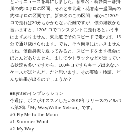
というニュースを耳にしました。新東名・新静岡ー森掛
川の約50キロの区間、それと東北道・花巻南ー盛岡南の
約30キロの区間です。新東名のこの区間、確かに120キ
ロで走れば30分もかからない距離ですが、僕の経験から
言いますと、120キロでコンスタントに走れるという事
はまずありません。東北道でそのスピードで走れば、15
分で通り抜けられます。でも、そう簡単にはいきません
よね。僕自身振り返ってみると、スピードを出す機会は
ほとんどありません。ましてやトラックなどが走ってい
る状況も多いですから、100キロですらキープ出来ない
ケースがほとんど、だと思います。その実験・検証、ど
んな結果が出るのでしょうか？
■Ryntenインプレッション
今週は、ボクがオススメしたい2018年リリースのアルバ
ム第2弾「My Way/Willie Nelson」です。
#0. Fly Me to the Moon
#1. Summer Wind
#2. My Way