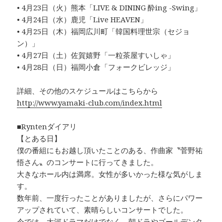
• 4月23日（火）熊本「LIVE & DINING 酔ing -Swing」
• 4月24日（水）鹿児「Live HEAVEN」
• 4月25日（木）福岡広川町「韓国料理世宗（セジョ
ン）」
• 4月27日（土）佐賀嬉野「一粒茶屋すいしゃ」
• 4月28日（日）福岡小倉「フォークビレッジ」
詳細、その他のスケジュールはこちらから
http://www.yamaki-club.com/index.html
■Ryntenダイアリ
【とある日】
僕の番組にもお越し頂いたことのある、作曲家〝菅野祐
悟さん〟のコンサートに行ってきました。
大きなホール内は満席。女性が多いかった様な気がしま
す。
数年前、一度行ったことがありましたが、さらにパワー
アップされていて、素晴らしいコンサートでした。
今では、大河ドラマだけでなく、朝ドラやゴールデンタ