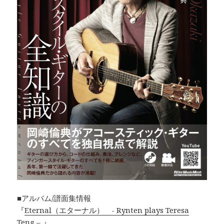
■アルバム/譜面集情報
『
Eternal（エターナル） - Rynten plays Teresa
Teng –
』