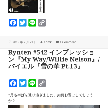
F
T
Li
C
a
w
n
o
c
it
e
p
投
作
2019 年 2 月 23 日
admin
1 Comment
e
te
y
稿
成
Rynten #542 インプレッショ
b
r
Li
日:
者
ン『My Way/Willie Nelson』/
o
n
バイエル『雪の華 Pt.13』
o
k
k
F
T
Li
C
a
w
n
o
2月も半ばを通り過ぎました。如何お過ごしでしょう
c
it
e
p
か？
e
te
y