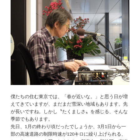
b
r
Li
o
n
o
k
k
僕たちの住む東京では、「春が近いな。」と思う日が増
えてきていますが、まだまだ雪深い地域もあります。先
が長いですね。しかし〝たくましさ〟を感じる、そんな
季節でもあります。
先日、1月の終わり頃だったでしょうか、3月1日から一
部の高速道路の制限時速が120キロに繰り上げられる、