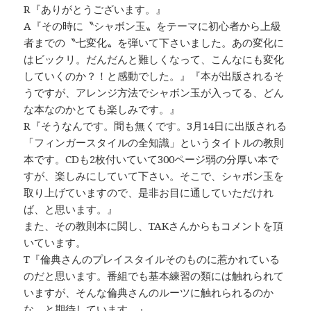
R『ありがとうございます。』
A『その時に〝シャボン玉〟をテーマに初心者から上級
者までの〝七変化〟を弾いて下さいました。あの変化に
はビックリ。だんだんと難しくなって、こんなにも変化
していくのか？！と感動でした。』『本が出版されるそ
うですが、アレンジ方法でシャボン玉が入ってる、どん
な本なのかとても楽しみです。』
R『そうなんです。間も無くです。3月14日に出版される
「フィンガースタイルの全知識」というタイトルの教則
本です。CDも2枚付いていて300ページ弱の分厚い本で
すが、楽しみにしていて下さい。そこで、シャボン玉を
取り上げていますので、是非お目に通していただけれ
ば、と思います。』
また、その教則本に関し、TAKさんからもコメントを頂
いています。
T『倫典さんのプレイスタイルそのものに惹かれている
のだと思います。番組でも基本練習の類には触れられて
いますが、そんな倫典さんのルーツに触れられるのか
な、と期待しています。』