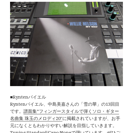
■Ryntenバイエル
Ryntenバイエル、中島美嘉さんの「雪の華」の13回目
です。
譜面集”フィンガースタイルで弾くソロ・ギター
名曲集 珠玉のメロディ20″
に掲載されていますが、お手
元になくともわかりやすい解説を目指していきます。
Tuning:Standard/Capo:Noneで弾いています。ぜひご