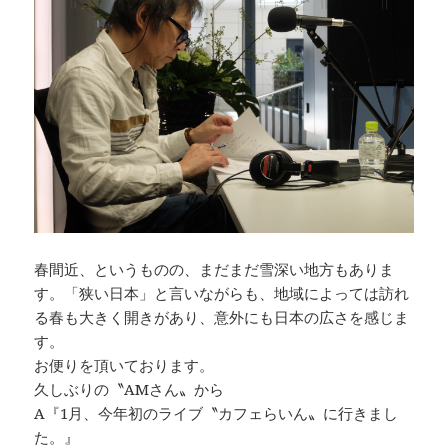
o
n
o
k
k
春間近、というものの、まだまだ雪深い地方もありま
す。「狭い日本」と言いながらも、地域によっては訪れ
る春も大きく開きがあり、意外にも日本の広さを感じま
す。
お便りを頂いております。
久しぶりの〝AMさん〟から
A『1月、今年初のライブ〝カフェらいん〟に行きまし
た。』