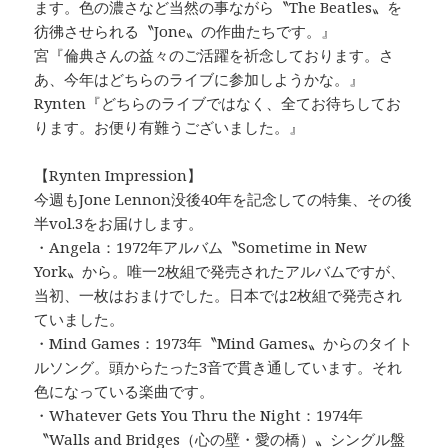
ます。色の濃さなど当然の事ながら〝The Beatles〟を
彷彿させられる〝Jone〟の作曲たちです。』
宮『倫典さんの益々のご活躍を祈念しております。さ
あ、今年はどちらのライブに参加しようかな。』
Rynten『どちらのライブではなく、全てお待ちしてお
ります。お便り有難うございました。』
【Rynten Impression】
今週もJone Lennon没後40年を記念しての特集、その後
半vol.3をお届けします。
・Angela：1972年アルバム〝Sometime in New
York〟から。唯一2枚組で発売されたアルバムですが、
当初、一枚はおまけでした。日本では2枚組で発売され
ていました。
・Mind Games：1973年〝Mind Games〟からのタイト
ルソング。頭からたった3音で貫き通しています。それ
色になっている楽曲です。
・Whatever Gets You Thru the Night：1974年
〝Walls and Bridges（心の壁・愛の橋）〟シングル盤