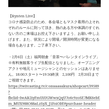
【Rynten Live】
コロナ感染防止のため、各会場ともマスク着用の上それ
ぞれのルールに則って頂き、熱のある方や体調のすぐれ
ない方のご来場はお控え下さいますよう、お願い申し上
げます。また、状況により開場／開演時間が変更になる
場合もあります。ご了承下さい。
・2月6日（土）福岡朝倉「音茶〜バレンタインライブ」
※有料無観客ライブ生配信となりました。オープニング
アクトや地元ミュージシャンとのセッションはありませ
ん。18:00スタート〜19:50終演 2,100円 2月20日まで
ご視聴できます。
https://twitcasting.tv/c:onsaasakura/shopcart/39589
?
fbclid=IwAR2iyFmUiUGWwxQqU7o6c9zoSE7MK6ebE
m_MUX988O88aLzSyX_J1FoiObY#purchase-header