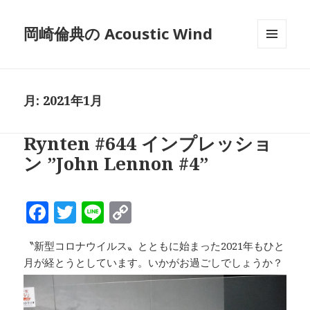
岡崎倫典の Acoustic Wind
メニュ
ーとウ
ィジェ
ット
月:
2021年1月
Rynten #644 インプレッショ
ン ”John Lennon #4”
F
T
Li
C
a
w
n
o
〝新型コロナウイルス〟とともに始まった2021年もひと
c
it
e
p
月が経とうとしています。いかがお過ごしでしょうか？
e
te
y
b
r
Li