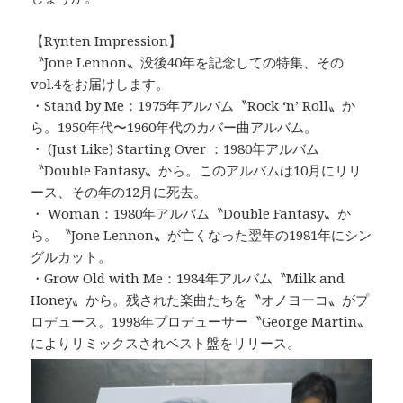
【Rynten Impression】
〝Jone Lennon〟没後40年を記念しての特集、その
vol.4をお届けします。
・Stand by Me：1975年アルバム〝Rock ‘n’ Roll〟か
ら。1950年代〜1960年代のカバー曲アルバム。
・ (Just Like) Starting Over ：1980年アルバム
〝Double Fantasy〟から。このアルバムは10月にリリ
ース、その年の12月に死去。
・ Woman：1980年アルバム〝Double Fantasy〟か
ら。〝Jone Lennon〟が亡くなった翌年の1981年にシン
グルカット。
・Grow Old with Me：1984年アルバム〝Milk and
Honey〟から。残された楽曲たちを〝オノヨーコ〟がプ
ロデュース。1998年プロデューサー〝George Martin〟
によりリミックスされベスト盤をリリース。