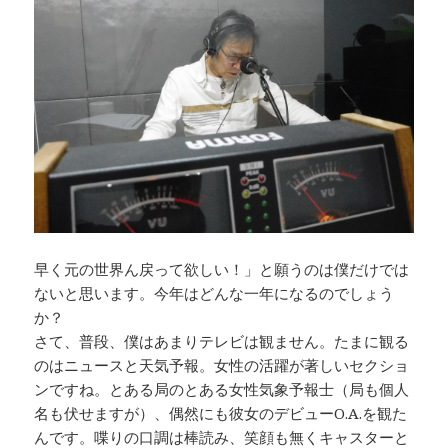
o
n
o
k
k
早く元の世界ん戻って欲しい！」と願うのは僕だけでは
ないと思います。今年はどんな一年になるのでしょう
か？
さて、普段、僕はあまりテレビは観ません。たまに観る
のはニュースと天気予報。女性の活躍が著しいセクショ
ンですね。とある局のとある女性気象予報士（局も個人
名も伏せますが）、偶然にも彼女のデビューO.A.を観た
んです。喋りの口調は棒読み、笑顔も無くキャスターと