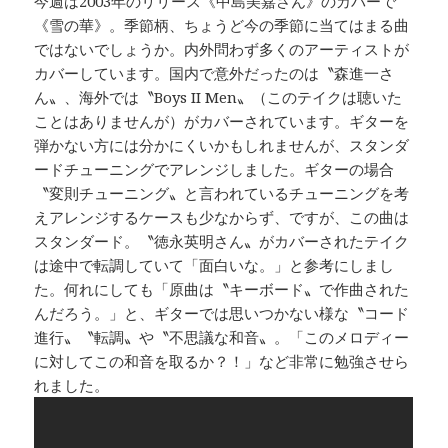
今週は2003年のリリース《中島美嘉さん》のカバーで
《雪の華》。季節柄、ちょうど今の季節に当てはまる曲
ではないでしょうか。内外問わず多くのアーティストが
カバーしています。国内で意外だったのは〝森進一さ
ん〟、海外では〝Boys II Men〟（このテイクは聴いた
ことはありませんが）がカバーされています。ギターを
弾かない方には分かにくいかもしれませんが、スタンダ
ードチューニングでアレンジしました。ギターの場合
〝変則チューニング〟と言われているチューニングを考
えアレンジするケースも少なからず、ですが、この曲は
スタンダード。〝徳永英明さん〟がカバーされたテイク
は途中で転調していて「面白いな。」と参考にしまし
た。何れにしても「原曲は〝キーボード〟で作曲された
んだろう。」と、ギターでは思いつかない様な〝コード
進行〟〝転調〟や〝不思議な和音〟。「このメロディー
に対してこの和音を取るか？！」など非常に勉強させら
れました。