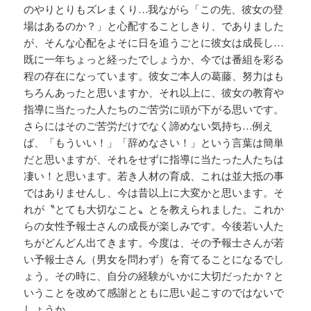
のやりとりもズレまくり…我ながら「この先、彼女の登
場はあるのか？」と心配することしきり、でありました
が、そんな心配をよそに日を追うごとに彼女は成長し…
既に一年ちょっと経ったでしょうか、今では番組を彩る
程の存在になっています。彼女ご本人の葛藤、努力はも
ちろんあったと思いますか、それ以上に、彼女の教育や
指導に当たった人たちのご苦労に頭が下がる思いです。
さらにはそのご苦労だけでなく諦めない気持ち…例え
ば、「もういい！」「辞めなさい！」という言葉は簡単
だと思いますが、それをせずに指導に当たった人たちは
凄い！と思います。若き人材の育成、これは並大抵の事
ではありませんし、今は昔以上に大変かと思います。そ
れが〝とても大切なこと〟とを教えられました。これか
らの女性予報士さんの成長が楽しみです。今後若い人た
ちがどんどん出てきます。今度は、その予報士さんが若
い予報士さん（男女を問わず）を育てることになるでし
ょう。その時に、自分の経験がいかに大切だったか？と
いうことを改めて感謝とともに思い起こすのではないで
しょうか。