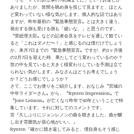
ありましたが、世間を眺め身を投じて見ますと、ほとん
ど変わっていない様な気がします。個人的な話ではあり
ますが、昨年最初の〝緊急事態宣言〟とは大きく違う。
発出する側も受ける側も「緩いな。」と思うのです。
〝菅総理大臣〟などの記者会見をテレビを通して観てい
ると「これはダメだ〜！」と感じるのは僕だけでしょう
か。来月7日までの〝緊急事態宣言〟ですが、約1ヶ月後
の2月7日を迎えた時、果たしてどう変わっているのか？
世の中を見ていると大きく様変わりしている予測は立て
られない気がします。みなさんはどうお考えでしょう
か？どうお感じでしょうか？
さて、ここでお便りをご紹介します。おなじみ〝宮城の
中年ライダーさん〟から、〝Rynten Impression〟で
〝Jone Lennon〟が亡くなり昨年で40年ということで特
集しています。それに対してのコメントです。
宮『久しぶりにジョンレノンの曲を聴きました。曲が醸
し出す雰囲気が居心地がいい。』
Rynten『確かに聴き返してみると、僕自身もそう感じ