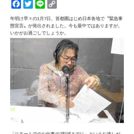
F
T
Li
C
k
a
w
n
o
年明け早々の1月7日、首都圏はじめ日本各地で〝緊急事
c
it
e
p
態宣言〟が発出されました。今も最中ではありますが。
e
te
y
いかがお過ごしでしょうか。
b
r
Li
o
n
o
k
k
「リモートでのお仕事の7割減までに」というお達しが