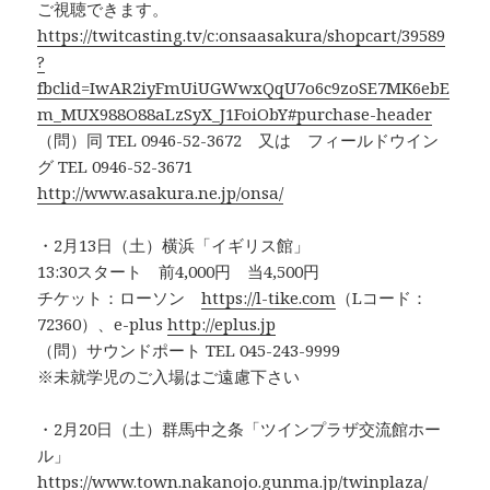
ご視聴できます。
https://twitcasting.tv/c:onsaasakura/shopcart/39589
?
fbclid=IwAR2iyFmUiUGWwxQqU7o6c9zoSE7MK6ebE
m_MUX988O88aLzSyX_J1FoiObY#purchase-header
（問）同 TEL 0946-52-3672 又は フィールドウイン
グ TEL 0946-52-3671
http://www.asakura.ne.jp/onsa/
・2月13日（土）横浜「イギリス館」
13:30スタート 前4,000円 当4,500円
チケット：ローソン
https://l-tike.com
（Lコード：
72360）、e-plus
http://eplus.jp
（問）サウンドポート TEL 045-243-9999
※未就学児のご入場はご遠慮下さい
・2月20日（土）群馬中之条「ツインプラザ交流館ホー
ル」
https://www.town.nakanojo.gunma.jp/twinplaza/