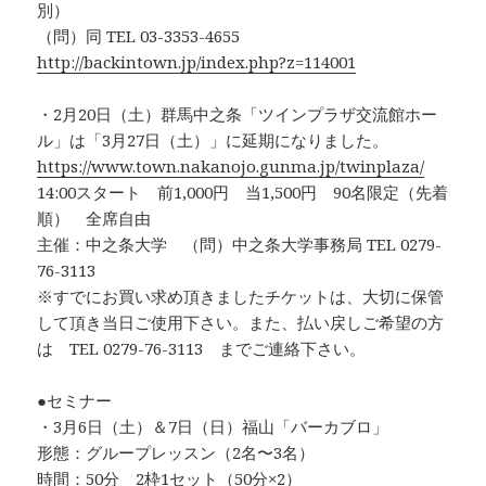
別）
（問）同 TEL 03-3353-4655
http://backintown.jp/index.php?z=114001
・2月20日（土）群馬中之条「ツインプラザ交流館ホー
ル」は「3月27日（土）」に延期になりました。
https://www.town.nakanojo.gunma.jp/twinplaza/
14:00スタート 前1,000円 当1,500円 90名限定（先着
順） 全席自由
主催：中之条大学 （問）中之条大学事務局 TEL 0279-
76-3113
※すでにお買い求め頂きましたチケットは、大切に保管
して頂き当日ご使用下さい。また、払い戻しご希望の方
は TEL 0279-76-3113 までご連絡下さい。
●セミナー
・3月6日（土）＆7日（日）福山「バーカブロ」
形態：グループレッスン（2名〜3名）
時間：50分 2枠1セット（50分×2）