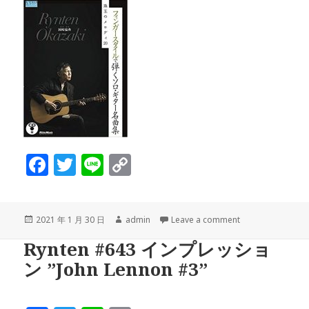
F
T
Li
C
a
w
n
o
c
it
e
p
投
作
2021 年 1 月 30 日
admin
Leave a comment
e
te
y
稿
成
Rynten #643 インプレッショ
b
r
Li
日:
者
ン ”John Lennon #3”
o
n
o
k