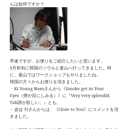
b
r
Li
んは如何ですか？
o
n
o
k
k
早速ですが、お便りをご紹介したいと思います。
9月初旬に韓国のソウルと釜山へ行ってきました。特
に、釜山ではワークショップもやりましたね。
韓国の方々からお便りを頂きました。
・Ki Young Namさんから《Smoke get in Your
Eyes（煙が目にしみる）》に『Very very splendid.
Tab譜が欲しい。』とも。
・광섭 차さんからは、《Close to You》にコメントを頂
きました。