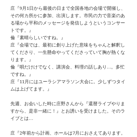
庄『9月1日から最後の日まで全国各地の会場で開催し、
その何カ所かに参加、出演します。市民の力で音楽のあ
る場から平和のメッセージを発信しようというコンサー
トです。』
倫『素晴らしいですね。』
庄『会場では、最初に創り上げた意味をちゃんと解釈し
てくださり、一生懸命やってくださっていて胸が熱くな
ります。』
倫『唄だけけでなく、講演会、料理の話しあり…。多忙
ですね。』
庄『11月にはユーラシアマラソン大会に。少しずつタイ
ムは上げてます。』
先週、お会いした時に庄野さんから『還暦ライブやりま
すから、是非一緒に！』とお誘いを受けました。そのラ
イブとは…
庄『2年前から計画、ホールは7月におさえてあります。