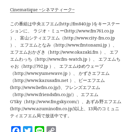
Cinematique ~シネマティーク~
この番組は中央エフエム(http://fm840.jp )をキーステー
ションに、 ラジオ・ミュー(http://www.fm761.co.jp
）、 富山シティエフエム（http://www.city-fm.co.jp
）、 エフエムとなみ（http://www.fmtonami.jp ）、
エフエムおかざき（http://www.okazaki.fm ）、 エフ
エムわっち（http://www.fm-watch.jp ）、 エフエムち
ゃお（http://792.jp ）、 エフエムゆめウェーブ
（http://www.yumewave.jp ）、 かずさエフエム
（http://www.kazusafm.net ）、ビーエフエム
(http://www.befm.co.jp/)、フレンズエフエム
（http://www.friendsfm.co.jp/）、エフエム
G’Sky（http://www.fmgsky.com/）、あずみ野エフエム
(http://www.azuminofm.co.jp/)以上、13局のコミュニ
ティエフエム局で放送中です。
F
T
Li
C