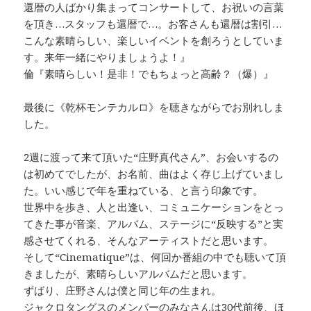
還暦の人ばかり集まってコンサートして、お祝いの言葉
を頂き…スタッフも還暦で…。お客さんも還暦は割引…
こんな素晴らしい、楽しいイベントを創ろうとしていま
す。来年一緒にやりましょうよ！』
倫『素晴らしい！是非！でもちょっと高齢？（爆）』
最後に《乾杯モンテカルロ》を聴きながらでお別れしま
した。
2週に渡って来て頂いた“庄野真代さん”、お会いするの
は初めてでしたが、お名前、曲はよく存じ上げていまし
た。いい感じで年を重ねている、と言う印象です。
世界中を歩き、人と出逢い、コミュニケーションをとっ
てきた事が音楽、アルバム、ステージに“反映する”と実
感させてくれる、そんなアーティストだと思います。
そして“Cinematique”は、何回か番組の中でも聴いて頂
きましたが、素晴らしいアルバムだと思います。
ずばり、庄野さんは僕と同じ年の生まれ。
ジャクロタングスのメンバーのみなさんは30代前後、ほ