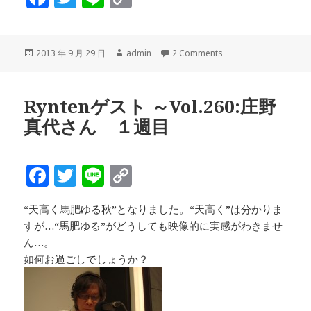
a
w
n
o
c
it
e
p
投
作
2013 年 9 月 29 日
admin
2 Comments
e
te
y
稿
成
b
r
Li
日:
者
o
n
Ryntenゲスト ～Vol.260:庄野
真代さん １週目
o
k
k
F
T
Li
C
a
w
n
o
“天高く馬肥ゆる秋”となりました。“天高く”は分かりま
c
it
e
p
すが…“馬肥ゆる”がどうしても映像的に実感がわきませ
e
te
y
ん…。
b
r
Li
如何お過ごしでしょうか？
o
n
o
k