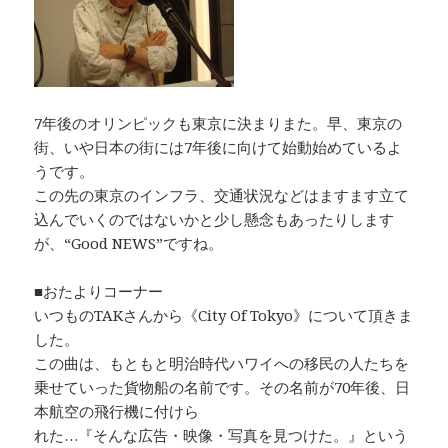
k
7年後のオリンピックも東京に決まりまた。早、東京の
街、いや日本の街には7年後に向けて始動始めているよ
うです。
この先の東京のインフラ、交通状況などはますます立て
込んでいくのではないかと少し懸念もあったりします
が、“Good NEWS”ですね。
■おたよりコーナー
いつものTAKさんから《City Of Tokyo》について頂きま
した。
この曲は、もともと明治時代ハワイへの移民の人たちを
乗せていった貨物船の名前です。その名前が70年後、日
本航空の飛行機に付けら
れた…『そんな広告・映像・写真を見つけた。』という