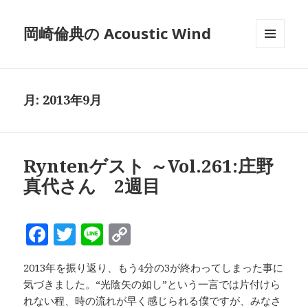
岡崎倫典の Acoustic Wind
メニュ
ーとウ
ィジェ
ット
月:
2013年9月
Ryntenゲスト ～Vol.261:庄野
真代さん 2週目
F
T
Li
C
a
w
n
o
2013年を振り返り、もう4分の3が終わってしまった事に
c
it
e
p
気づきました。“光陰矢の如し”という一言では片付けら
e
te
y
れない程、時の流れが早く感じられる僕ですが、みなさ