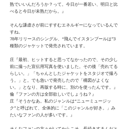
熟でいいんだろうか？って。今日が一番若い、明日と比
べると今日が未熟だから。』
そんな謙虚さが前にすすむエネルギーになっているんで
すね。
78年リリースのシングル、“飛んでイスタンブールは”3
種類のジャケットで発売されています。
庄『最初、ヒットすると思ってなかったので、その少し
前に撮った宣伝用写真を使いました。その後「売れてる
らしい。」「ちゃんとしたジャケットをスタジオで撮ろ
う。」と。でも急いで発売したので「構図がよくな
い。」となり、再版する時に、別のを使ったんです。』
倫『ファンの方は全部欲しいでしょうね？』
庄『そうかなあ。私のジャンルは“ニューミュージッ
ク”と呼ばれて、全体的に「このジャンルが好き。」み
たいなファンの人が多いです。』
そんなファンの方々がいてからこそ、長続きするんだと