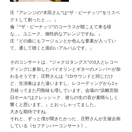
庄『アレンジの“木田さん”は“ザ・ピーナッツ”をリスペ
クトして創ったと…。』
倫『“ザ・ピーナッツ”のコーラスが聴こえて来る様
な…。ユニーク、個性的なアレンジですね。』
庄『どの曲にもフージョンとか色んな要素が入ってい
て、通して聴くと面白いアルバムです。』
そのコンサートは、“ジャクロタングス”の3人とレコー
ディングに参加したバイオリンとギターのメンバーが加
わるそうです。庄野さんは『CDサウンドと同じだけ
ど、生演奏はまた違いますし、レコーディングから2ヶ
月経ってまた円熟味も増しています。会場の“浜離宮朝
日ホール”はクレッシック、彼らの生の音が素晴らしく
響くと思います。』とおっしゃってました。
大きな期待ですね。
それと、ずっと僕が聞きたかった、庄野さんが主催企画
している《セフテンバーコンサート》。