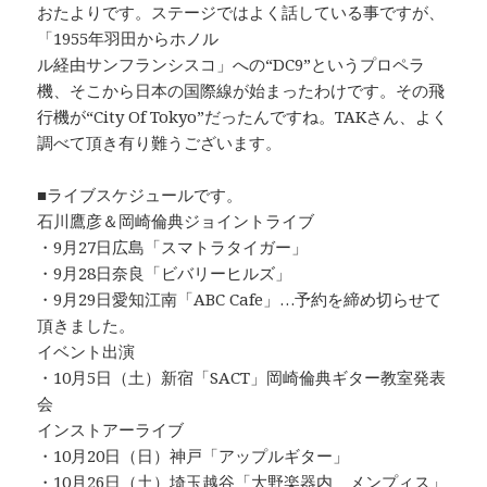
おたよりです。ステージではよく話している事ですが、
「1955年羽田からホノル
ル経由サンフランシスコ」への“DC9”というプロペラ
機、そこから日本の国際線が始まったわけです。その飛
行機が“City Of Tokyo”だったんですね。TAKさん、よく
調べて頂き有り難うございます。
■ライブスケジュールです。
石川鷹彦＆岡崎倫典ジョイントライブ
・9月27日広島「スマトラタイガー」
・9月28日奈良「ビバリーヒルズ」
・9月29日愛知江南「ABC Cafe」…予約を締め切らせて
頂きました。
イベント出演
・10月5日（土）新宿「SACT」岡崎倫典ギター教室発表
会
インストアーライブ
・10月20日（日）神戸「アップルギター」
・10月26日（土）埼玉越谷「大野楽器内 メンプィス」