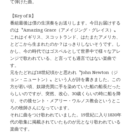
て弾けた曲。
【Key of R】
番組最後は僕の生演奏をお送りします。今日お届けする
のは〝Amazing Grace（アメイジング・グレイス）〟
これはイギリス、スコットランド、はたまたアメリカ、
とどこから生まれたのか？はっきりしないそうです。し
かし、今の時代ではゴスペルとして世界中で様々なアレ
ンジで歌われている、と言っても過言ではない楽曲で
す。
元をたどれば18世紀頃かと思われ〝John Newton（ジ
ョン・ニュートン）〟という人が詩を書きました。この
方が若い頃、奴隷売買に手を染めていた船の船長だった
らしいのですが、突然、改心。30歳くらいの時に船を降
り、その後セント・メアリー・ウルノス教会というとこ
ろの牧師さんになっています。
それに曲をつけ歌われていました。19世紀に入り1830年
代の歌集に掲載されていたものが元となり歌われている
楽曲です。