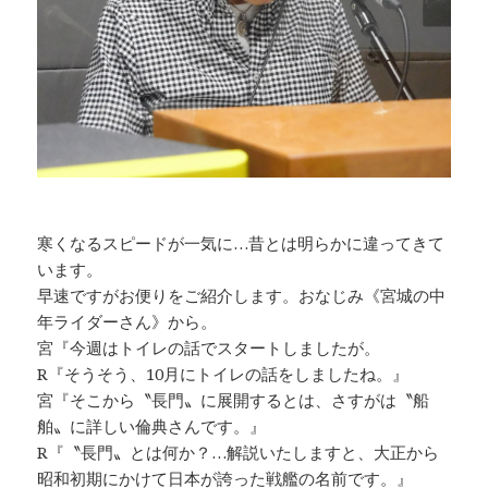
k
寒くなるスピードが一気に…昔とは明らかに違ってきて
います。
早速ですがお便りをご紹介します。おなじみ《宮城の中
年ライダーさん》から。
宮『今週はトイレの話でスタートしましたが。
R『そうそう、10月にトイレの話をしましたね。』
宮『そこから〝長門〟に展開するとは、さすがは〝船
舶〟に詳しい倫典さんです。』
R『〝長門〟とは何か？…解説いたしますと、大正から
昭和初期にかけて日本が誇った戦艦の名前です。』