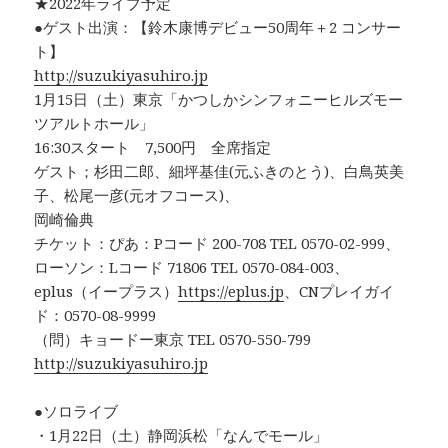
★2022年ライブ予定
●ゲスト出演：【鈴木康博デビュー50周年＋2 コンサー
ト】
http://suzukiyasuhiro.jp
1月15日（土）東京「かつしかシンフォニーヒルズモー
ツアルトホール」
16:30スタート 7,500円 全席指定
ゲスト；杉田二郎、細坪基佳(元ふきのとう)、白鳥英美
子、松尾一彦(元オフコース)、
岡崎倫典
チケット：ぴあ：Pコード 200-708 TEL 0570-02-999、
ローソン：Lコード 71806 TEL 0570-084-003、
eplus（イープラス）
https://eplus.jp
、CNプレイガイ
ド：0570-08-9999
（問）キョードー東京 TEL 0570-550-799
http://suzukiyasuhiro.jp
●ソロライブ
・1月22日（土）静岡浜松「なんでモール」