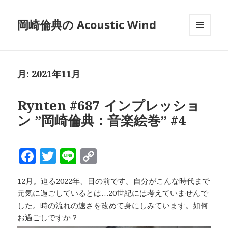
岡崎倫典の Acoustic Wind
メニュ
ーとウ
ィジェ
ット
月:
2021年11月
Rynten #687 インプレッショ
ン ”岡崎倫典：音楽絵巻” #4
F
T
Li
C
a
w
n
o
12月。迫る2022年、目の前です。自分がこんな時代まで
c
it
e
p
元気に過ごしているとは…20世紀には考えていませんで
e
te
y
した。時の流れの速さを改めて身にしみています。如何
b
r
Li
お過ごしですか？