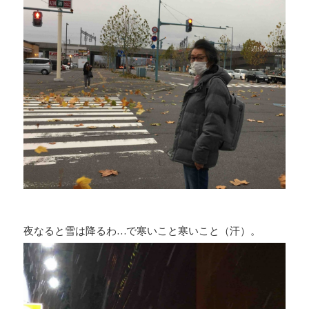
夜なると雪は降るわ…で寒いこと寒いこと（汗）。