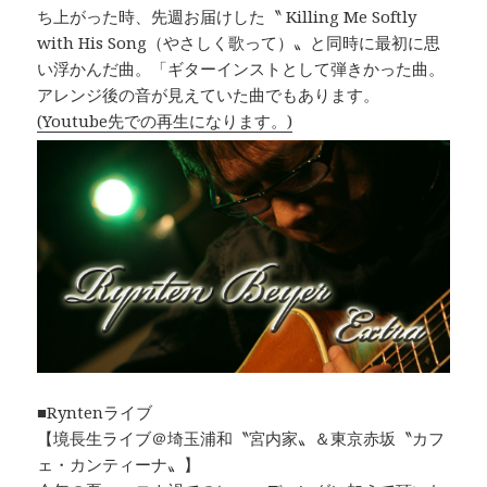
ち上がった時、先週お届けした〝 Killing Me Softly
with His Song（やさしく歌って）〟と同時に最初に思
い浮かんだ曲。「ギターインストとして弾きかった曲。
アレンジ後の音が見えていた曲でもあります。
(Youtube先での再生になります。)
■Ryntenライブ
【境長生ライブ＠埼玉浦和〝宮内家〟＆東京赤坂〝カフ
ェ・カンティーナ〟】