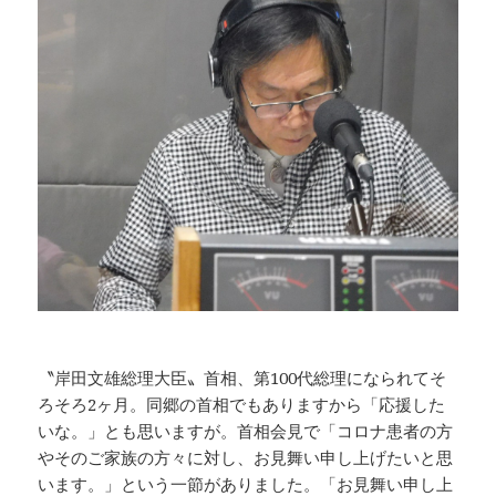
o
n
o
k
k
〝岸田文雄総理大臣〟首相、第100代総理になられてそ
ろそろ2ヶ月。同郷の首相でもありますから「応援した
いな。」とも思いますが。首相会見で「コロナ患者の方
やそのご家族の方々に対し、お見舞い申し上げたいと思
います。」という一節がありました。「お見舞い申し上