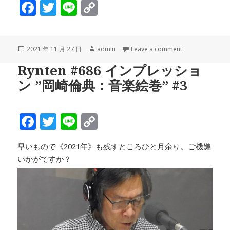
F
T
Li
C
a
w
n
o
c
it
e
p
投
作
2021 年 11 月 27 日
admin
Leave a comment
e
te
y
稿
成
Rynten #686 インプレッショ
b
r
Li
日:
者
ン ”岡崎倫典：音楽絵巻” #3
o
n
o
k
F
T
Li
C
k
a
w
n
o
早いもので《2021年》も残すところひと月余り。ご機嫌
c
it
e
p
いかがですか？
e
te
y
b
r
Li
o
n
o
k