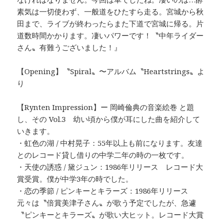
素気は一切使わず、一般道をひたすら走る。宮城から秋
田まで、ライブが終わったらまた下道で宮城に帰る。片
道数時間かかります。凄いパワーです！〝中年ライダー
さん〟有難うございました！』
【Opening】〝Spiral〟〜アルバム〝Heartstrings〟よ
り
【Rynten Impression】ー 岡崎倫典の音楽絵巻 と題
し、その Vol.3 幼い頃から僕が耳にした曲を紹介して
いきます。
・虹色の湖 / 中村晃子：55年以上も前になります。友達
とのレコード貸し借りの中学二年の時の一枚です。
・天使の誘惑 / 黛ジュン：1986年リリース レコード大
賞受賞。僕が中学3年の時でした。
・恋の季節 / ピンキーとキラーズ：1986年リリース
元々は〝倍賞美津子さん〟が歌う予定でしたが、急遽
〝ピンキーとキラーズ〟が歌い大ヒット。レコード大賞