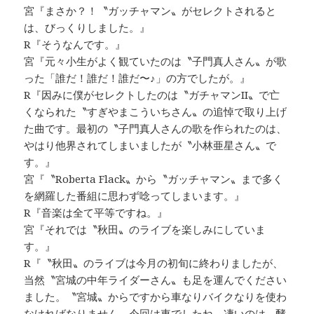
宮『まさか？！〝ガッチャマン〟がセレクトされると
は、びっくりしました。』
R『そうなんです。』
宮『元々小生がよく観ていたのは〝子門真人さん〟が歌
った「誰だ！誰だ！誰だ〜♪」の方でしたが。』
R『因みに僕がセレクトしたのは〝ガチャマンII〟で亡
くなられた〝すぎやまこういちさん〟の追悼で取り上げ
た曲です。最初の〝子門真人さんの歌を作られたのは、
やはり他界されてしまいましたが〝小林亜星さん〟で
す。』
宮『〝Roberta Flack〟から〝ガッチャマン〟まで多く
を網羅した番組に思わず唸ってしまいます。』
R『音楽は全て平等ですね。』
宮『それでは〝秋田〟のライブを楽しみにしていま
す。』
R『〝秋田〟のライブは今月の初旬に終わりましたが、
当然〝宮城の中年ライダーさん〟も足を運んでください
ました。〝宮城〟からですから車なりバイクなりを使わ
なければなりません。今回は車でしたね。凄いのは…酵