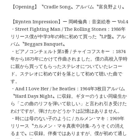
【Opening】〝Cradle Song〟アルバム〝富良野より〟
【Rynten Impression】ー 岡崎倫典：音楽絵巻 ー Vol.4
・Street Fighting Man / The Rolling Stones：1986年
リリース僕が中学3年の時に初めて買った〝LP盤〟アル
バム〝Beggars Banquet〟
・ピアノコンチェルト第1番 / チャイコフスキー ：1874
年から1875年にかけて作曲されました。僕の高校入学時
に親から買ってもらったステレオについていたレコー
ド。ステレオに初めて針を落として初めて聴いた曲で
す。
・And I Love Her / he Beatles：1964年3枚目アルバム
〝Hard Days Night〟に収録。ギターのうまい同級生か
ら「この曲のリフを弾いて欲しい」と言われ引き受けた
わけですが、弾けたかどうか？は記憶はありません。
・時には母のない子のように / カルメン･マキ：1969年
リリース〝カルメン・マキ真夜中詩集-ろうそくの消え
るまで〟に収録。伴奏ではありますが、僕が初めて通し