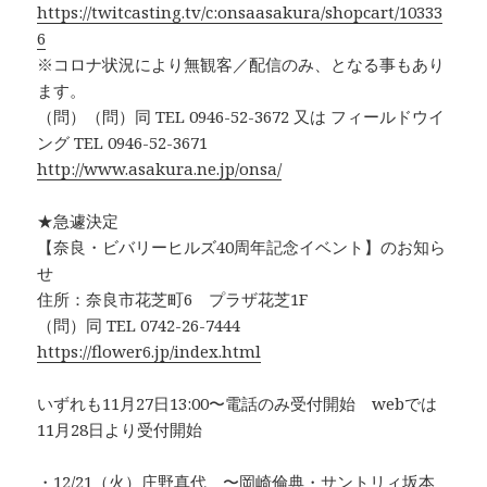
https://twitcasting.tv/c:onsaasakura/shopcart/10333
6
※コロナ状況により無観客／配信のみ、となる事もあり
ます。
（問）（問）同 TEL 0946-52-3672 又は フィールドウイ
ング TEL 0946-52-3671
http://www.asakura.ne.jp/onsa/
★急遽決定
【奈良・ビバリーヒルズ40周年記念イベント】のお知ら
せ
住所：奈良市花芝町6 プラザ花芝1F
（問）同 TEL 0742-26-7444
https://flower6.jp/index.html
いずれも11月27日13:00〜電話のみ受付開始 webでは
11月28日より受付開始
・12/21（火）庄野真代 〜岡崎倫典・サントリィ坂本