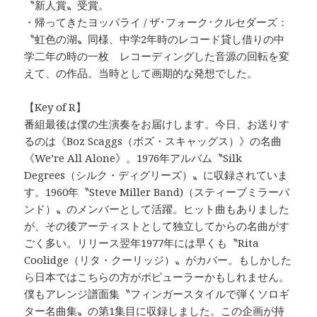
〝新人賞〟受賞。
・帰ってきたヨッパライ / ザ･フォーク･クルセダーズ：
〝虹色の湖〟同様、中学2年時のレコード貸し借りの中
学二年の時の一枚 レコーディングした音源の回転を変
えて、の作品。当時として画期的な発想でした。
【Key of R】
番組最後は僕の生演奏をお届けします。今日、お送りす
るのは《Boz Scaggs（ボズ・スキャッグス）》の名曲
《We’re All Alone》。1976年アルバム〝Silk
Degrees（シルク・ディグリーズ）〟に収録されていま
す。1960年〝Steve Miller Band)（スティーブミラーバ
ンド）〟のメンバーとして活躍。ヒット曲もありました
が、その後アーティストとして独立してからの名曲がす
ごく多い。リリース翌年1977年には早くも〝Rita
Coolidge（リタ・クーリッジ）〟がカバー。もしかした
ら日本ではこちらの方がポピューラーかもしれません。
僕もアレンジ譜面集〝フィンガースタイルで弾くソロギ
ター名曲集〟の第1集目に収録しました。この企画が持