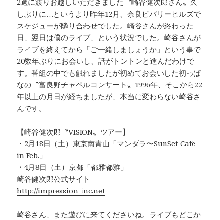
2週に渡りお越しいただきました〝崎谷健次郎さん〟久
しぶりに…というより昨年12月、奈良ビバリーヒルズで
スケジューが隣り合わせでした。崎谷さんが終わった
日、翌日は僕のライブ、という状況でした。崎谷さんが
ライブを終えてから「ご一緒しましょうか」という事で
20数年ぶりにお会いし、話がトントンと進んだわけで
す。番組の中でも触れましたが初めてお会いした初っぱ
なの〝富良野チャペルコンサート〟1996年、そこから22
年以上の月日が経ちましたが、本当に変わらない崎谷さ
んです。
【崎谷健次郎〝VISION〟ツアー】
・2月18日（土）東京南青山「マンダラ〜SunSet Cafe
in Feb.」
・4月8日（土）京都「都雅都雅」
崎谷健次郎公式サイト
http://impression-inc.net
崎谷さん、また遊びに来てくださいね。ライブもどこか