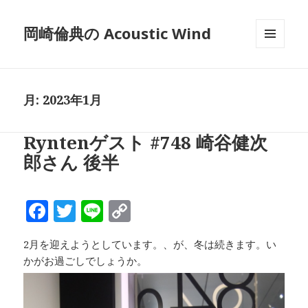
岡崎倫典の Acoustic Wind
メニュ
ーとウ
ィジェ
ット
月:
2023年1月
Ryntenゲスト #748 崎谷健次
郎さん 後半
F
T
Li
C
a
w
n
o
2月を迎えようとしています。、が、冬は続きます。い
c
it
e
p
かがお過ごしでしょうか。
e
te
y
b
r
Li