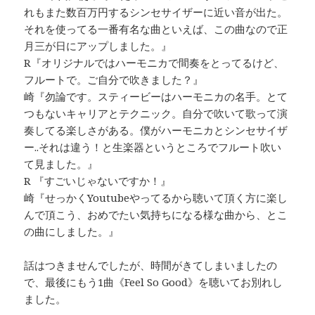
れもまた数百万円するシンセサイザーに近い音が出た。
それを使ってる一番有名な曲といえば、この曲なので正
月三が日にアップしました。』
R『オリジナルではハーモニカで間奏をとってるけど、
フルートで。ご自分で吹きました？』
崎『勿論です。スティービーはハーモニカの名手。とて
つもないキャリアとテクニック。自分で吹いて歌って演
奏してる楽しさがある。僕がハーモニカとシンセサイザ
ー..それは違う！と生楽器というところでフルート吹い
て見ました。』
R 『すごいじゃないですか！』
崎『せっかくYoutubeやってるから聴いて頂く方に楽し
んで頂こう、おめでたい気持ちになる様な曲から、とこ
の曲にしました。』
話はつきませんでしたが、時間がきてしまいましたの
で、最後にもう1曲《Feel So Good》を聴いてお別れし
ました。