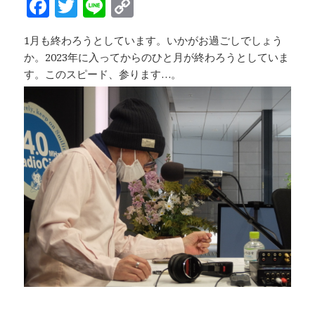
F
T
Li
C
k
a
w
n
o
1月も終わろうとしています。いかがお過ごしでしょう
c
it
e
p
か。2023年に入ってからのひと月が終わろうとしていま
e
te
y
す。このスピード、参ります…。
b
r
Li
o
n
o
k
k