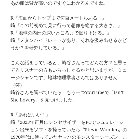
あの船は背が高いのですぐにわかるんですね。
R『海面からトップまで何百メートルある。』
崎『この前初めて見に行って想像を絶する大きさ。』
R『地球の内部の深いところまで掘り下げる。』
崎『メタンハイドレートがあり、それを汲み出せるかど
うか？を研究している。』
こんな話をしていると、崎谷さんってどんな方？と思っ
てるリスナーの方もいらっしゃるかと思いますが、ミュ
ージシャンです。地球物理学者さんではありません
（笑）。
崎谷さんを調べていたら、もう一つYouTubeで「Isn’t
She Lovery」を見つけました。
R『あれはいい！』
崎『2023年正月にシンセサイザーをPCでシュミレーシ
ョン出来るソフトを操っていたら〝Stevie Wonder〟の
1970年代に使っていたヤマハのモンスターシーズン、こ