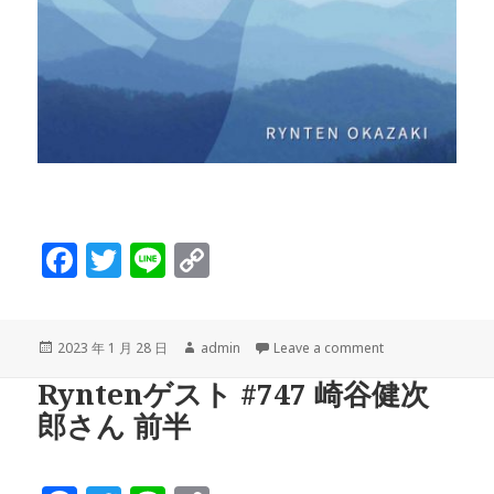
F
T
Li
C
a
w
n
o
c
it
e
p
投
作
2023 年 1 月 28 日
admin
Leave a comment
e
te
y
稿
成
Ryntenゲスト #747 崎谷健次
b
r
Li
日:
者
郎さん 前半
o
n
o
k