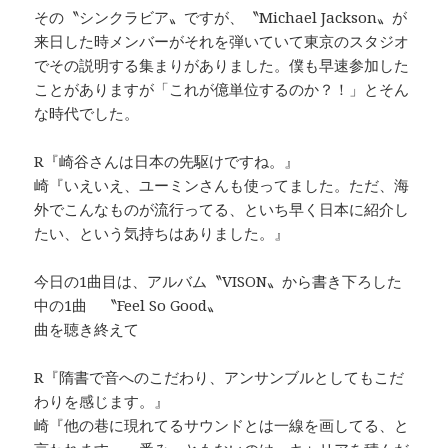
その〝シンクラビア〟ですが、〝Michael Jackson〟が
来日した時メンバーがそれを弾いていて東京のスタジオ
でその説明する集まりがありました。僕も早速参加した
ことがありますが「これが億単位するのか？！」とそん
な時代でした。
R『崎谷さんは日本の先駆けですね。』
崎『いえいえ、ユーミンさんも使ってました。ただ、海
外でこんなものが流行ってる、といち早く日本に紹介し
たい、という気持ちはありました。』
今日の1曲目は、アルバム〝VISON〟から書き下ろした
中の1曲 〝Feel So Good〟
曲を聴き終えて
R『隋書で音へのこだわり、アンサンブルとしてもこだ
わりを感じます。』
崎『他の巷に現れてるサウンドとは一線を画してる、と