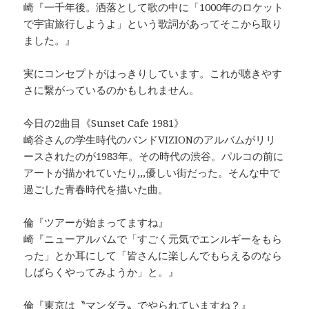
崎『一千年後。洒落として歌の中に「1000年のロケット
で宇宙旅行しようよ」という歌詞があってそこから取り
ました。』
実にコンセプトがはっきりしています。これが聴きやす
さに繋がっているのかもしれません。
今日の2曲目《Sunset Cafe 1981》
崎谷さんの学生時代のバンドVIZIONのアルバムがリリ
ースされたのが1983年。その時代の渋谷。パルコの前に
アートが描かれていたり,,,優しい街だった。そんな中で
過ごした青春時代を描いた曲。
倫『ツアーが始まってますね』
崎『ニューアルバムで「すごく元気でエンルギーをもら
った」とか耳にして「皆さんに楽しんでもらえるのなら
しばらくやってみようか」と。』
倫『東京は〝マンダラ〟でやられていますね？』