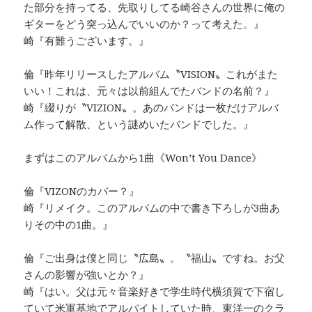
た部分を持ってる、先取りしてる崎谷さんの世界に俺の
ギターをどう突っ込んでいいのか？って考えた。』
崎『有難うございます。』
倫『昨年リリースしたアルバム〝VISION〟これがまた
いい！これは、元々は以前組んでたバンドの名前？』
崎『綴りが〝VIZION〟。あのバンドは一枚だけアルバ
ム作って解散、という謎めいたバンドでした。』
まずはこのアルバムから1曲《Won’t You Dance》
倫『VIZONのカバー？』
崎『リメイク。このアルバムの中で書き下ろしが3曲あ
りその中の1曲。』
倫『ご出身は僕と同じ〝広島〟。〝福山〟ですね。お父
さんの影響が強いとか？』
崎『はい。父は元々音楽好きで学生時代横須賀で下宿し
ていて米軍基地でアルバイトしていた時、東洋一のクラ