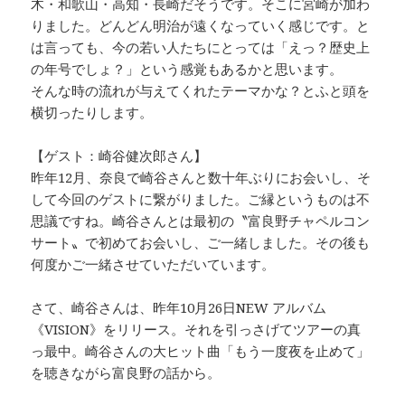
木・和歌山・高知・長崎だそうです。そこに宮崎が加わ
りました。どんどん明治が遠くなっていく感じです。と
は言っても、今の若い人たちにとっては「えっ？歴史上
の年号でしょ？」という感覚もあるかと思います。
そんな時の流れが与えてくれたテーマかな？とふと頭を
横切ったりします。
【ゲスト：崎谷健次郎さん】
昨年12月、奈良で崎谷さんと数十年ぶりにお会いし、そ
して今回のゲストに繋がりました。ご縁というものは不
思議ですね。崎谷さんとは最初の〝富良野チャペルコン
サート〟で初めてお会いし、ご一緒しました。その後も
何度かご一緒させていただいています。
さて、崎谷さんは、昨年10月26日NEW アルバム
《VISION》をリリース。それを引っさげてツアーの真
っ最中。崎谷さんの大ヒット曲「もう一度夜を止めて」
を聴きながら富良野の話から。