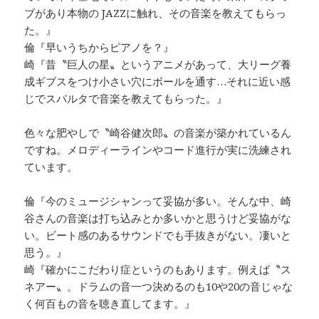
ブがあり本物の JAZZに触れ、その音楽を教えてもらっ
た。』
倫『早いうちからピアノを？』
崎『昔〝巨人の星〟というアニメがあって、大リーグ養
成ギブスをつけ小さい穴にボールを通す…それに近い感
じでスパルタで音楽を教えてもらった。』
色々な肥やしで〝崎谷健次郎〟の音楽が築かれているん
ですね。メロディーラインやコード進行が実に洗練され
ています。
倫『今のミュージシャンって妥協が多い。そんな中、崎
谷さんの音楽は打ち込みとか多いかと思うけど妥協がな
い。ビート感のあるサウンドでも手抜きがない。凄いと
思う。』
崎『確かにこだわり症というのもあります。例えば〝ス
ネアー〟。ドラムの音一つ決めるのも10や20の音じゃな
く何百もの音を聴き直してます。』