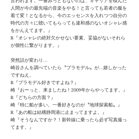
言われます。一番みっともないのは、キャリアを積んだ
人間が今の最先端の音楽をやる！と言っても若者の服を
着て変！となるから、今のエッセンスを入れつつ自分の
時代の方々に聴いてもらっても違和感のないオシャレ感
をかんえてます。』
R『オシャレの絶対欠かせない要素、妥協がないそれら
が個性に繋がります。』
突然話が変わり…
崎谷さんを調べていたら〝プラモデル〟が…嬉しかった
ですねえ。
R『プラモデル好きですよね？』
崎『おーっと、来ましたね！2009年からやってます。』
R『どちらの方面？』
崎『特に船が多い。一番好きなのが〝地球探索船〟』
R『あの船は結構静岡港に止まってますよ。』
崎『そうなんですか？！新幹線に乗ったら必ず写真撮っ
てます。』