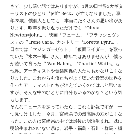
さて、少し暗い話ではありますが、1月10日世界3大ギタ
ーリストのひとり〝Jeff” Beck〟が亡くなりました。享
年78歳。僕個人としても、本当にたくさんの思い出があ
ります。昨年を振り返っただけでも〝Olivia
Newton=John〟、映画「フェーム」「フラッシュダン
ス」の〝 Irene Cara〟カントリー〝Loretta Lynn〟、
日本では「マジンガーゼット」「仮面ライダー」を歌っ
ていた〝水木一郎〟さん、昨年ではありませんが、僕ら
が聴いて育った〝 Van Halen〟〝Charlie” Watts〟も
他界。アーティストや音楽関係の人たちもかなり亡くな
りました。これからも僕たちがよく聴いた音楽の世界を
作ったアーティストたちが消えていくのでは…と思いま
すが、そんな中のひとりに自分もいるのかな？という気
もします。
そんなニュースを探っていたら、これも訃報ですが…一
つ見つけました。今月、宮崎県での最高齢の方が亡くな
った。この方は宮崎県の中では最後の明治生まれ。既に
明治生まれのいない県は、岩手・福島・石川・群馬・栃