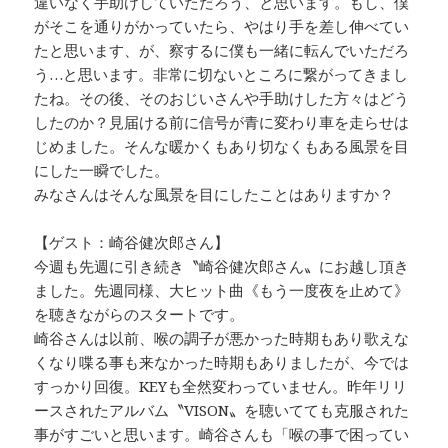
違いなく手助けしていただろう、と思います。もし、僕
がそこを通りがかっていたら、やはり手を差し伸べてい
たと思います、が、察するに僕も一緒に転んでいただろ
う…と思います。非常に切ないところに繋がってきまし
たね。その後、そのおじいさんや手助けした方々はどう
したのか？見届ける前に信号が青に変わり車を走らせは
じめました。そんな暖かくもあり切なくもある風景を目
にした一瞬でした。
みなさんはそんな風景を目にしたことはありますか？
【ゲスト：崎谷健次郎さん】
今週も先週に引き続き〝崎谷健次郎さん〟にお越し頂き
ました。先週同様、大ヒット曲《もう一度夜を止めて》
を聴きながらのスタートです。
崎谷さんは以前、喉の調子が悪かった時期もあり歌えな
くなり喋る事も来なかった時期もありましたが、今では
すっかり回復。KEYも全然変わっていません。昨年リリ
ースされたアルバム〝VISON〟を聴いてても克服された
事がすごいと思います。崎谷さんも「喉の事で困ってい