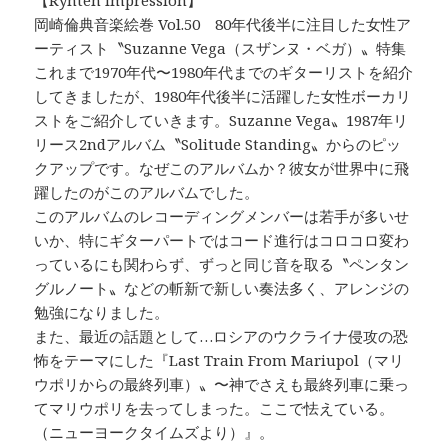
【Rynten Impression】
岡崎倫典音楽絵巻 Vol.50 80年代後半に注目した女性ア
ーティスト〝Suzanne Vega（スザンヌ・ベガ）〟特集
これまで1970年代〜1980年代までのギターリストを紹介
してきましたが、1980年代後半に活躍した女性ボーカリ
ストをご紹介していきます。Suzanne Vega〟1987年リ
リース2ndアルバム〝Solitude Standing〟からのピッ
クアップです。なぜこのアルバムか？彼女が世界中に飛
躍したのがこのアルバムでした。
このアルバムのレコーディングメンバーは若手が多いせ
いか、特にギターパートではコード進行はコロコロ変わ
っているにも関わらず、ずっと同じ音を取る〝ペンタン
グルノート〟などの斬新で新しい奏法多く、アレンジの
勉強になりました。
また、最近の話題として…ロシアのウクライナ侵攻の恐
怖をテーマにした『Last Train From Mariupol（マリ
ウポリからの最終列車）〟〜神でさえも最終列車に乗っ
てマリウポリを去ってしまった。ここで怯えている。
（ニューヨークタイムズより）』。