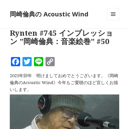
岡崎倫典の Acoustic Wind
メニュ
ーとウ
Rynten #745 インプレッショ
ィジェ
ット
ン ”岡崎倫典：音楽絵巻” #50
F
T
Li
C
a
w
n
o
2023年卯年 明けましておめでとうございます。《岡崎
c
it
e
p
倫典のAcoustic Wind》今年もご愛聴のほど宜しくお描
e
te
y
いします。
b
r
Li
o
n
o
k
k