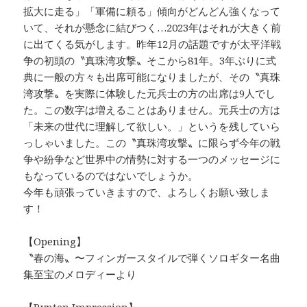
拡大に走る」「軍備に頼る」傾向がどんどん強くなって
いて、それが懸念に結びつく…2023年はそれが大きく前
に出てくる気がします。昨年12月の話題ですが太平洋戦
争の初頭の〝真珠湾攻撃〟そこから81年。3年ぶりに式
典に一般の方々も出席可能になりましたが、その〝真珠
湾攻撃〟を実際に体験した元兵士の方の出席は9人でし
た。この数字は増えることはありません。元兵士の方は
「未来の世代に理解して欲しい。」というを残していら
っしゃいました。この〝真珠湾攻撃〟に限らず今年の戦
争や紛争など世界中の情勢に対する一つのメッセージに
もなっているのではないでしょうか。
今年も頑張っていきますので、よろしくお願い致しま
す！
【Opening】
〝春の海〟〜フィンガースタイルで弾くソロギター名曲
集至宝のメロディーより