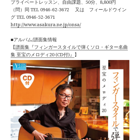
プライベートレッスン、自由課題、50分、8,800円
（問）同 TEL 0946-62-3672 又は フィールドウイン
グ TEL 0946-52-3671
http://www.asakura.ne.jp/onsa/
■アルバム/譜面集情報
【
譜面集『フィンガースタイルで弾くソロ・ギター名曲
集 至宝のメロディ20 (CD付)』
】