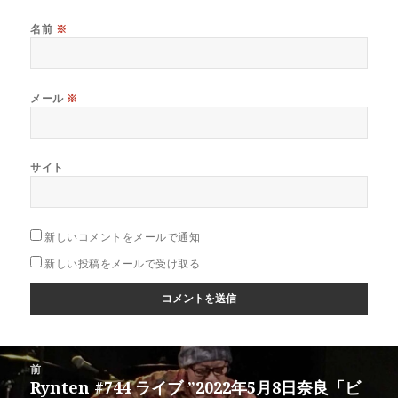
名前
※
メール
※
サイト
新しいコメントをメールで通知
新しい投稿をメールで受け取る
投
前
稿
Rynten #744 ライブ ”2022年5月8日奈良「ビ
前