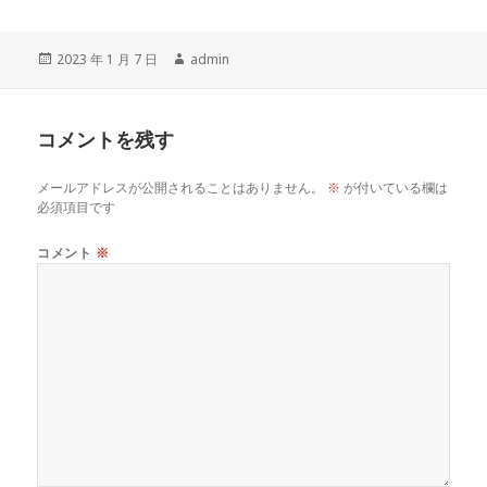
a
w
n
o
c
it
e
p
投
作
2023 年 1 月 7 日
admin
e
te
y
稿
成
b
r
Li
日:
者
o
n
コメントを残す
o
k
メールアドレスが公開されることはありません。
※
が付いている欄は
k
必須項目です
コメント
※