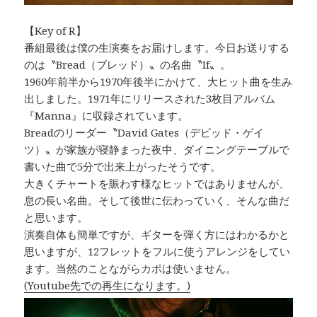
【Key of R】
番組最後は僕の生演奏をお届けします。今日お送りする
のは〝Bread（ブレッド）〟の名曲〝If〟。
1960年前半から1970年後半にかけて、大ヒット曲を生み
出しました。1971年にリリースされた3枚目アルバム
『Manna』に収録されています。
Breadのリーダー〝David Gates（デビッド・ゲイ
ツ）〟が家族が寝静まった夜中、ダイニングテーブルで
書いた曲で5分で出来上がったそうです。
大きくチャートを賑わす様なヒットではありませんが、
息の長い名曲。そして後世に伝わっていく、そんな曲だ
と思います。
演奏自体も簡単ですが、ギターを弾く方にはわかるかと
思いますが、12フレットをフルに使うアレンジをしてい
ます。当然のことながらカポは使いません。
(Youtube先での再生になります。)