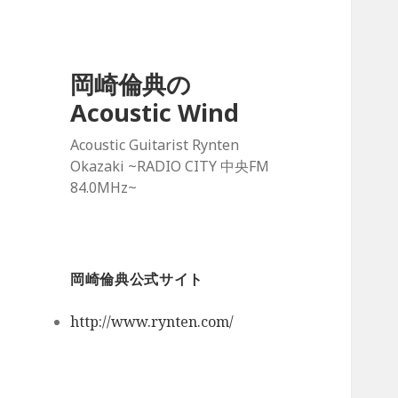
岡崎倫典の
Acoustic Wind
Acoustic Guitarist Rynten
Okazaki ~RADIO CITY 中央FM
84.0MHz~
岡崎倫典公式サイト
http://www.rynten.com/