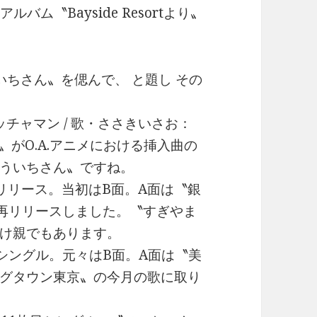
バム〝Bayside Resortより〟
ちさん〟を偲んで、 と題し その
チャマン / 歌・ささきいさお：
〟がO.A.アニメにおける挿入曲の
ういちさん〟ですね。
8年リリース。当初はB面。A面は〝銀
再リリースしました。〝すぎやま
け親でもあります。
枚目シングル。元々はB面。A面は〝美
グタウン東京〟の今月の歌に取り