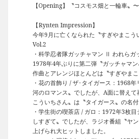
【Opening】〝コスモス畑と一輪車〟〜アル
【Rynten Impression】
今年9月に亡くなられた〝すぎやまこうい
Vol.2
・科学忍者隊ガッチャマン Ⅱ われらガッ
1978年4年ぶりに第二弾〝ガッチャマン
作曲とアレンジほとんどは〝すぎやまこ
・花の首飾り / ザ･タイガース：196
河のロマンス〟でしたが、A面に替えて
こういちさん〟は〝タイガース〟の名付
・学生街の喫茶店 / ガロ：1972年3
しすぎて〟でしたが、ラジオ番組〝ヤン
上げられ大ヒットしました。