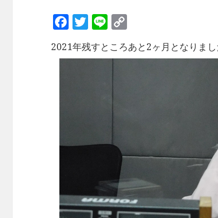
F
T
Li
C
a
w
n
o
2021年残すところあと2ヶ月となりま
c
it
e
p
e
te
y
b
r
Li
o
n
o
k
k