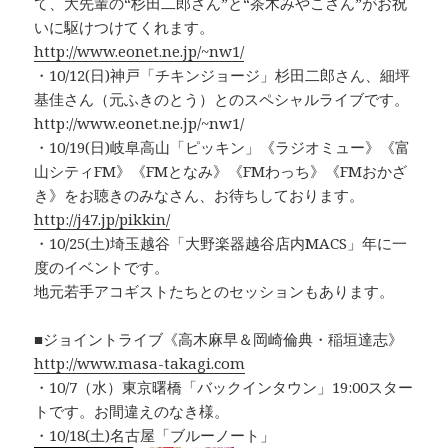
て、大先輩の“杉田二郎さん”と“茶木みやこさん”がお祝
いに駆けつけてくれます。
http://www.eonet.ne.jp/~nw1/
・10/12(日)神戸「チキンジョージ」杉田二郎さん、細坪
基佳さん（元ふきのとう）とのスペシャルライブです。
http://www.eonet.ne.jp/~nw1/
・10/19(日)岐阜高山「ピッキン」《ラジオミュー》《富
山シティFM》《FMとなみ》《FMわっち》《FMおかざ
き》をお聴きのみなさん、お待ちしております。
http://j47.jp/pikkin/
・10/25(土)埼玉越谷「大野楽器越谷店内MACS」年に一
度のイベントです。
地元若手アコギストたちとのセッションもあります。
■ジョイントライブ《高木麻早＆岡崎倫典・稲垣達志》
http://www.masa-takagi.com
・10/7（水）東京曙橋「バックインタウン」19:00スター
トです。お間違えのなき様。
・10/18(土)名古屋「ブルーノート」