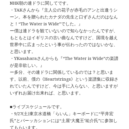
NHK朝の連ドラに関してです。
・TAKさんから『主人公の花子が赤毛のアンと出逢うシ
ーン。本を贈られたカナダの先生と口ずさんだのはなん
と！“The Water is Wide”でした。』
ー僕は連ドラを観ていないので知らなかったんですが、
もともとはイギリスの古い曲なんですけど、国境を越え
世界中に広まったという事が伝わったのではないかな、
と思います。
・YKasaharaさんからも『“The Water is Wide”の楽譜
が是非欲しい。』
ー多分、その連ドラに関係しているのでは？と思いま
す。以前、僕の《Heartstrings》という楽譜集に収録さ
れていたんですけど、今は手に入らない、と思いますが
いずれお届け出来れば、と思います。
■ライブスケジュールです。
・9/27(土)東京水道橋「らいん」キーボードに“平井宏
氏”とパーッカションには“土屋‘大魔王’祐介氏”に参加し
てもらいます。