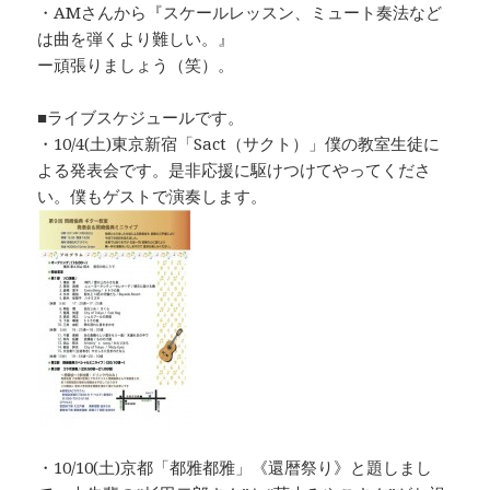
・AMさんから『スケールレッスン、ミュート奏法など
は曲を弾くより難しい。』
ー頑張りましょう（笑）。
■ライブスケジュールです。
・10/4(土)東京新宿「Sact（サクト）」僕の教室生徒に
よる発表会です。是非応援に駆けつけてやってくださ
い。僕もゲストで演奏します。
・10/10(土)京都「都雅都雅」《還暦祭り》と題しまし