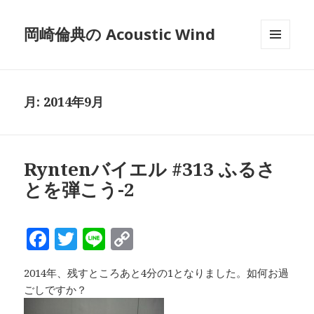
岡崎倫典の Acoustic Wind
メニュ
ーとウ
ィジェ
ット
月:
2014年9月
Ryntenバイエル #313 ふるさ
とを弾こう-2
F
T
Li
C
a
w
n
o
2014年、残すところあと4分の1となりました。如何お過
c
it
e
p
ごしですか？
e
te
y