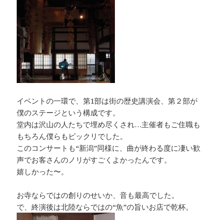
イベントの一環で、第1部は街の歴史講演会、第２部が
僕のステージという構成です。
堂内は沢山の人たちで埋め尽くされ…主催者もご住職も
もちろん僕らもビックリでした。
このコンサートも“新潟”同様に、曲が終わる度に凄い歓
声でお客さんのノリがすごくよかったんです。
嬉しかった〜。
お寺ならではの創りのせいか、音も最高でした。
で、終演後は北陸ならではの“魚”の旨いお店で乾杯。