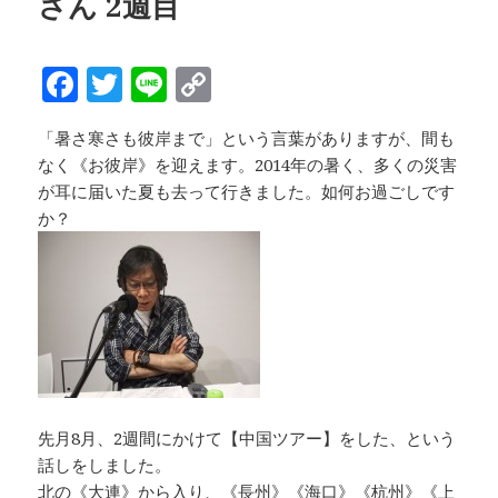
さん 2週目
o
k
k
F
T
Li
C
a
w
n
o
「暑さ寒さも彼岸まで」という言葉がありますが、間も
c
it
e
p
なく《お彼岸》を迎えます。2014年の暑く、多くの災害
e
te
y
が耳に届いた夏も去って行きました。如何お過ごしです
b
r
Li
か？
o
n
o
k
k
先月8月、2週間にかけて【中国ツアー】をした、という
話しをしました。
北の《大連》から入り、《長州》《海口》《杭州》《上