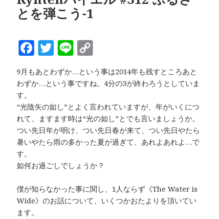
o
n
とを弾こう-1
o
k
k
F
T
Li
C
a
w
n
o
9月もあとわずか…という事は2014年も残すところあと
c
it
e
p
わずか…という事ですね。4分の3が終わろうとしていま
e
te
y
す。
b
r
Li
“光陰矢の如し”とよく言われていますが、年がいくにつ
れて、ますます時は“光の如し”とでも言いましょうか。
o
n
つい先日年が明け、つい先日春が来て、つい先日やたら
o
k
暑いやたら雨の多かった夏が過ぎて、あれよあれよ…で
k
す。
如何お過ごしでしょうか？
僕が知らなかった事に関し、1人ならず《The Water is
Wide》のお話について、いくつかおたよりを頂いてい
ます。