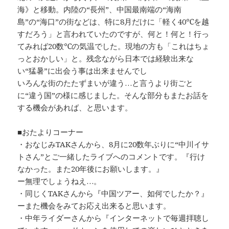
海》と移動。内陸の“長州”、中国最南端の“海南
島”の“海口”の街などは、特に8月だけに「軽く40℃を越
すだろう」と言われていたのですが、何と！何と！行っ
てみれば20数℃の気温でした。現地の方も「これはちょ
っとおかしい」と。残念ながら日本では経験出来な
い“猛暑”に出会う事は出来ませんでし
いろんな街のたたずまいが違う…と言うより街ごと
に“違う国”の様に感じました。そんな部分もまたお話を
する機会があれば、と思います。
■おたよりコーナー
・おなじみTAKさんから、8月に20数年ぶりに“中川イサ
トさん”とご一緒したライブへのコメントです。『行け
なかった。また20年後にお願いします。』
ー無理でしょうねえ…。
・同じくTAKさんから『中国ツアー、如何でしたか？』
ーまた機会をみてお応え出来ると思います。
・中年ライダーさんから『インターネットで毎週拝聴し