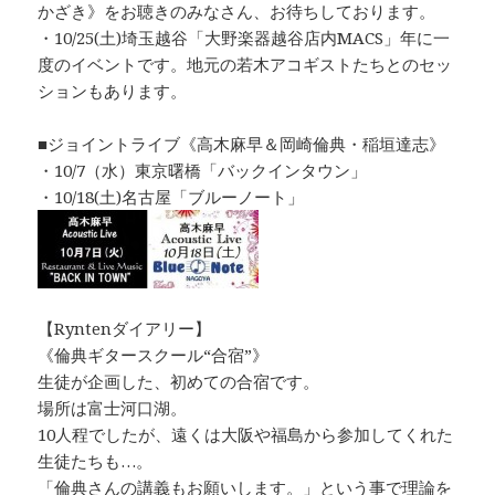
かざき》をお聴きのみなさん、お待ちしております。
・10/25(土)埼玉越谷「大野楽器越谷店内MACS」年に一
度のイベントです。地元の若木アコギストたちとのセッ
ションもあります。
■ジョイントライブ《高木麻早＆岡崎倫典・稲垣達志》
・10/7（水）東京曙橋「バックインタウン」
・10/18(土)名古屋「ブルーノート」
【Ryntenダイアリー】
《倫典ギタースクール“合宿”》
生徒が企画した、初めての合宿です。
場所は富士河口湖。
10人程でしたが、遠くは大阪や福島から参加してくれた
生徒たちも…。
「倫典さんの講義もお願いします。」という事で理論を