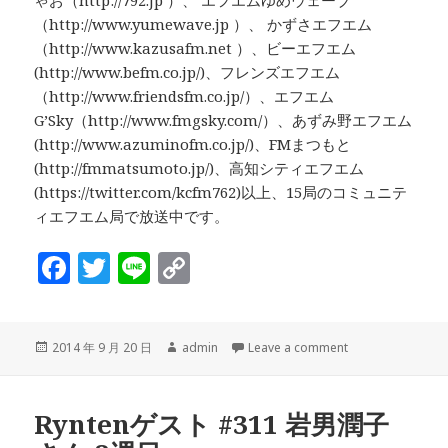
（http://www.yumewave.jp ）、 かずさエフエム
（http://www.kazusafm.net ）、ビーエフエム
(http://www.befm.co.jp/)、フレンズエフエム
（http://www.friendsfm.co.jp/）、エフエム
G’Sky（http://www.fmgsky.com/）、あずみ野エフエム
(http://www.azuminofm.co.jp/)、FMまつもと
(http://fmmatsumoto.jp/)、高知シティエフエム
(https://twitter.com/kcfm762)以上、15局のコミュニテ
ィエフエム局で放送中です。
F
T
Li
C
a
w
n
o
c
it
e
p
投
作
2014 年 9 月 20 日
admin
Leave a comment
e
te
y
稿
成
b
r
Li
日:
者
o
n
Ryntenゲスト #311 岩男潤子