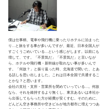
b
r
Li
o
n
o
k
k
僕は仕事柄、電車や飛行機に乗ったりホテルに泊まった
り…と旅をする事が多いんですが、最近、日本全国人が
すごくうごめいている…という感じがします。以前にも
増して、です。「不景気だ」「不景気だ」と言いなが
ら、ホテルや飛行機・新幹線が取れない事が多いんで
す。「何故？」と振り返った時、北海道で聞いた、とあ
る話しを思い出しました。これは日本全国で共通するこ
とかな？と思います。
会社の支社・支所・営業所を閉めていっている…。何故
なら、それを維持するより無くし、東京あるいは本社か
ら出張してもらった方が経費が安くすむ。そのために、
どんどん空き事務所や空きビルが地方都市に増えつつあ