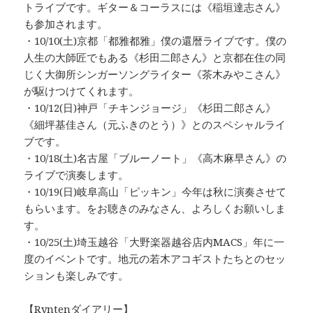
トライブです。ギター＆コーラスには《稲垣達志さん》
も参加されます。
・10/10(土)京都「都雅都雅」僕の還暦ライブです。僕の
人生の大師匠でもある《杉田二郎さん》と京都在住の同
じく大御所シンガーソングライター《茶木みやこさん》
が駆けつけてくれます。
・10/12(日)神戸「チキンジョージ」《杉田二郎さん》
《細坪基佳さん（元ふきのとう）》とのスペシャルライ
ブです。
・10/18(土)名古屋「ブルーノート」《高木麻早さん》の
ライブで演奏します。
・10/19(日)岐阜高山「ピッキン」今年は秋に演奏させて
もらいます。
をお聴きのみなさん、よろしくお願いしま
す。
・10/25(土)埼玉越谷「大野楽器越谷店内MACS」年に一
度のイベントです。地元の若木アコギストたちとのセッ
ションも楽しみです。
【Ryntenダイアリー】