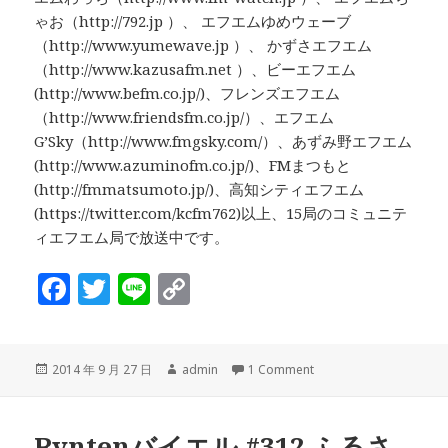
ゃお（http://792.jp ）、 エフエムゆめウェーブ
（http://www.yumewave.jp ）、 かずさエフエム
（http://www.kazusafm.net ）、ビーエフエム
(http://www.befm.co.jp/)、フレンズエフエム
（http://www.friendsfm.co.jp/）、エフエム
G’Sky（http://www.fmgsky.com/）、あずみ野エフエム
(http://www.azuminofm.co.jp/)、FMまつもと
(http://fmmatsumoto.jp/)、高知シティエフエム
(https://twitter.com/kcfm762)以上、15局のコミュニテ
ィエフエム局で放送中です。
F
T
Li
C
a
w
n
o
c
it
e
p
投
作
2014 年 9 月 27 日
admin
1 Comment
e
te
y
稿
成
b
r
Li
日:
者
Ryntenバイエル #312 ふるさ