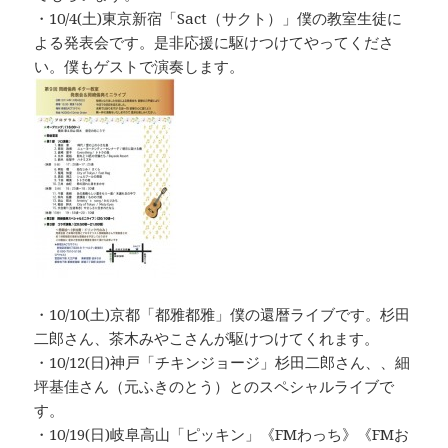
・10/4(土)東京新宿「Sact（サクト）」僕の教室生徒に
よる発表会です。是非応援に駆けつけてやってくださ
い。僕もゲストで演奏します。
・10/10(土)京都「都雅都雅」僕の還暦ライブです。杉田
二郎さん、茶木みやこさんが駆けつけてくれます。
・10/12(日)神戸「チキンジョージ」杉田二郎さん、、細
坪基佳さん（元ふきのとう）とのスペシャルライブで
す。
・10/19(日)岐阜高山「ピッキン」《FMわっち》《FMお