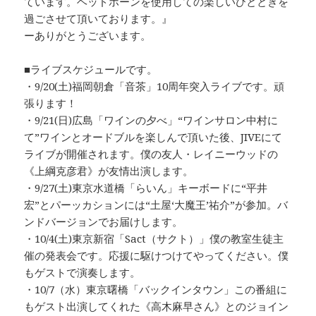
ています。ヘッドホーンを使用しての楽しいひとときを
過ごさせて頂いております。』
ーありがとうございます。
■ライブスケジュールです。
・9/20(土)福岡朝倉「音茶」10周年突入ライブです。頑
張ります！
・9/21(日)広島「ワインの夕べ」“ワインサロン中村に
て”ワインとオードブルを楽しんで頂いた後、JIVEにて
ライブが開催されます。僕の友人・レイニーウッドの
《上綱克彦君》が友情出演します。
・9/27(土)東京水道橋「らいん」キーボードに“平井
宏”とパーッカションには“土屋‘大魔王’祐介”が参加。バ
ンドバージョンでお届けします。
・10/4(土)東京新宿「Sact（サクト）」僕の教室生徒主
催の発表会です。応援に駆けつけてやってください。僕
もゲストで演奏します。
・10/7（水）東京曙橋「バックインタウン」この番組に
もゲスト出演してくれた《高木麻早さん》とのジョイン