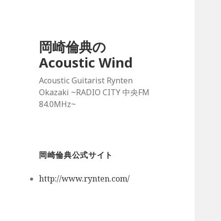
岡崎倫典の
Acoustic Wind
Acoustic Guitarist Rynten
Okazaki ~RADIO CITY 中央FM
84.0MHz~
岡崎倫典公式サイト
http://www.rynten.com/