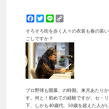
F
T
Li
C
a
w
n
o
そろそろ街を歩く人々の衣装も春の装い
c
it
e
p
ごしですか？
e
te
y
b
r
Li
o
n
o
k
k
プロ野球も開幕、の時期。来月あたりか
す。何と！初めての経験ですが、セ・リ
下、しかも40歳代、50歳を超えた人