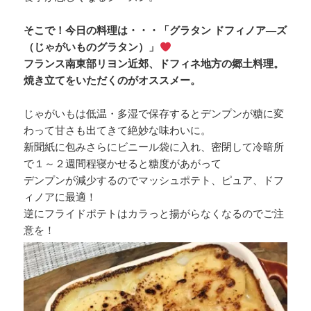
そこで！今日の料理は・・・「グラタン ドフィノア―ズ
（じゃがいものグラタン）」
フランス南東部リヨン近郊、ドフィネ地方の郷土料理。
焼き立てをいただくのがオススメー。
じゃがいもは低温・多湿で保存するとデンプンが糖に変
わって甘さも出てきて絶妙な味わいに。
新聞紙に包みさらにビニール袋に入れ、密閉して冷暗所
で１～２週間程寝かせると糖度があがって
デンプンが減少するのでマッシュポテト、ピュア、ドフ
ィノアに最適！
逆にフライドポテトはカラっと揚がらなくなるのでご注
意を！