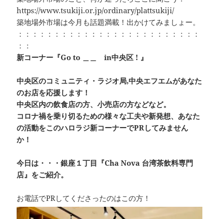
https://www.tsukiji.or.jp/ordinary/plattsukiji/
築地場外市場は今月も話題満載！出かけてみましょー。
：：：：：：：：：：：：：：：：：：：：：：：：：
：：
新コーナー『Go to ＿＿ in中央区 ! 』
中央区のコミュニティ・ラジオ局,中央エフエムがあなた
のお店を応援します！
中央区内の飲食店の方、小売店の方などなど。
コロナ禍を乗り切るための様々な工夫や新発想、あなた
の活動をこのハロラジ新コーナーでPRしてみません
か！
今日は・・・銀座１丁目『Cha Nova 台湾茶飲料専門
店』をご紹介。
お電話でPRしてくださったのはこの方！