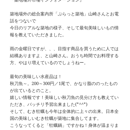
c
e
re
p
e
a
y
築地場外の総合案内所「ぷらっと築地」山崎さんとお電
b
d
Li
話をつないで
今日のリアルな築地の様子、そして最旬美味しいもの情
o
s
n
報を教えていただきました。
o
k
k
雨の金曜日ですが、、、目指す商品を買うために人では
結構ありますよ、と山崎さん。おうち時間でお料理する
方、やはり増えているのでしょうねー。
最旬の美味しい水産品は！
秋刀魚～。200～300円／1尾で、かなり脂ののったもの
が出ているとのこと。
嬉しい情報です！美味しい秋刀魚の見分け方も教えてい
ただき、バッチリ予習出来ました(*^^*)
そして、むき牡蠣も今年は全体的に上々の出来。日本全
国の美味しいむき牡蠣が築地に集合してます。
こうなってくると「牡蠣鍋」ですかね！身体が温まりま