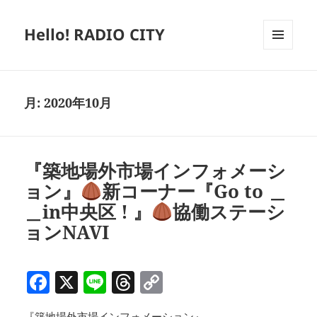
Hello! RADIO CITY
メニュ
ーとウ
ィジェ
ット
月:
2020年10月
『築地場外市場インフォメーシ
ョン』
新コーナー『Go to ＿
＿in中央区 ! 』
協働ステーシ
ョンNAVI
F
X
Li
T
C
a
n
h
o
『築地場外市場インフォメーション』