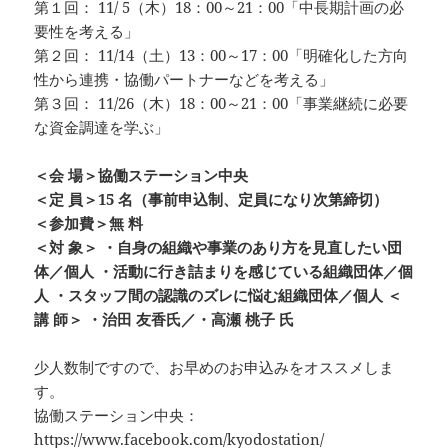
第１回： 11/ 5（木）18：00～21：00「中長期計画の必
要性を考える」
第２回： 11/14（土）13：00～17：00「明確化した方向
性から連携・協働パートナーなどを考える」
第３回： 11/26（木）18：00～21：00「事業継続に必要
な資金調達を学ぶ」
＜会 場＞協働ステーション中央
＜定 員＞15 名（事前申込制、定員になり次第締切）
＜参加費＞無 料
＜対 象＞ ・自身の組織や事業のあり方を見直したい団
体／個人 ・活動に行き詰まりを感じている組織団体／個
人 ・スタッフ間の認識のズレに悩む組織団体／個人 ＜
講 師＞ ・治田 友香氏／・高瀬 桃子 氏
少人数制ですので、お早めのお申込みをオススメしま
す。
協働ステーション中央：
https://www.facebook.com/kyodostation/