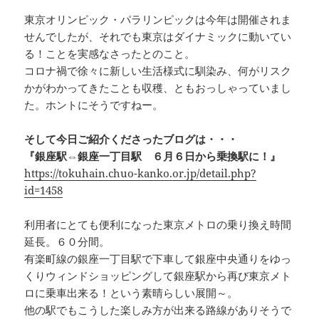
東京オリンピック・パラリンピックは今年は開催されま
せんでしたが、それでも東京はダイナミックに動いてい
る！ことを実感なさったとのこと。
コロナ禍で徐々に新しい生活様式に馴染み、何がリスク
かがわかってきたことも収穫、ともおっしゃっていまし
た。ホントにそうですねー。
そして今日ご紹介くださったブログは・・・
『銀座駅⇔銀座一丁目駅 ６月６日から乗換駅に！』
https://tokuhain.chuo-kanko.or.jp/detail.php?
id=1458
利用者にとても便利になった東京メトロの乗り換え時間
延長。６０分間。
有楽町線の銀座一丁目駅で下車して銀座中央通りをゆっ
くりウィンドショッピングして銀座駅から再び東京メト
ロに乗車出来る！という素晴らしい展開～。
他の駅でもこうした楽しみ方が出来る路線がありそうで