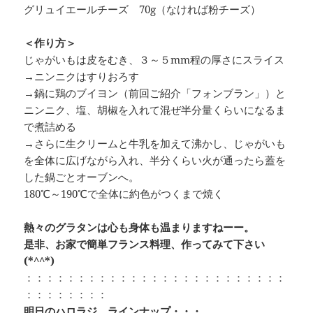
グリュイエールチーズ 70g（なければ粉チーズ）
＜作り方＞
じゃがいもは皮をむき、３～５mm程の厚さにスライス
→ニンニクはすりおろす
→鍋に鶏のブイヨン（前回ご紹介「フォンブラン」）と
ニンニク、塩、胡椒を入れて混ぜ半分量くらいになるま
で煮詰める
→さらに生クリームと牛乳を加えて沸かし、じゃがいも
を全体に広げながら入れ、半分くらい火が通ったら蓋を
した鍋ごとオーブンへ。
180℃～190℃で全体に約色がつくまで焼く
熱々のグラタンは心も身体も温まりますねーー。
是非、お家で簡単フランス料理、作ってみて下さい
(*^^*)
：：：：：：：：：：：：：：：：：：：：：：：：：
：：：：：：：：
明日のハロラジ ラインナップ・・・