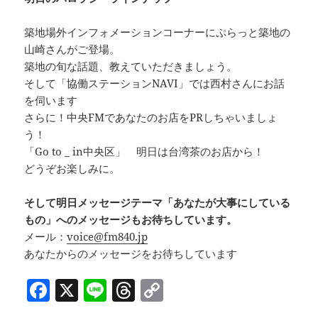
築地場外インフォメーションコーナーにぷらっと築地の
山崎さんがご登場。
築地の旬な話題、教えていただきましょう。
そして「協働ステーションNAVI」では西村さんにお話
を伺います
さらに！中央FMであなたのお店をPRしちゃいましょ
う！
「Go to _ in中央区」 明日は台湾茶のお店から！
どうぞお楽しみに。
そして明日メッセージテーマ「あなたが大事にしている
もの」へのメッセージもお待ちしています。
メール：
voice@fm840.jp
あなたからのメッセージをお待ちしています
F
X
Li
T
C
a
n
h
o