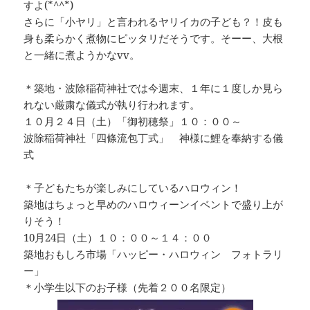
すよ(*^^*)
さらに「小ヤリ」と言われるヤリイカの子ども？！皮も
身も柔らかく煮物にピッタリだそうです。そーー、大根
と一緒に煮ようかなvv。
＊築地・波除稲荷神社では今週末、１年に１度しか見ら
れない厳粛な儀式が執り行われます。
１０月２４日（土）「御初穂祭」１０：００～
波除稲荷神社「四條流包丁式」 神様に鯉を奉納する儀
式
＊子どもたちが楽しみにしているハロウィン！
築地はちょっと早めのハロウィーンイベントで盛り上が
りそう！
10月24日（土）１０：００～１４：００
築地おもしろ市場「ハッピー・ハロウィン フォトラリ
ー」
＊小学生以下のお子様（先着２００名限定）