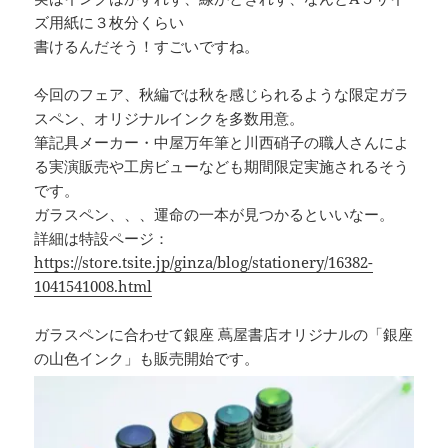
ズ用紙に３枚分くらい
書けるんだそう！すごいですね。
今回のフェア、秋編では秋を感じられるような限定ガラ
スペン、オリジナルインクを多数⽤意。
筆記具メーカー・中屋万年筆と川⻄硝⼦の職⼈さんによ
る実演販売や⼯房ビューなども期間限定実施されるそう
です。
ガラスペン、、、運命の⼀本が見つかるといいなー。
詳細は特設ページ：
https://store.tsite.jp/ginza/blog/stationery/16382-
1041541008.html
ガラスペンに合わせて銀座 蔦屋書店オリジナルの「銀座
の⼭⾊インク」も販売開始です。