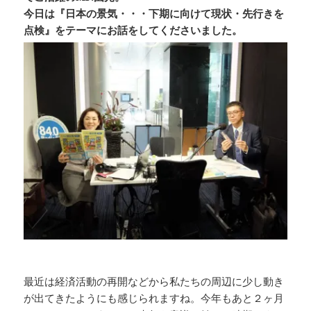
b
d
Li
今日は『日本の景気・・・下期に向けて現状・先行きを
o
s
n
点検』をテーマにお話をしてくださいました。
o
k
k
最近は経済活動の再開などから私たちの周辺に少し動き
が出てきたようにも感じられますね。今年もあと２ヶ月