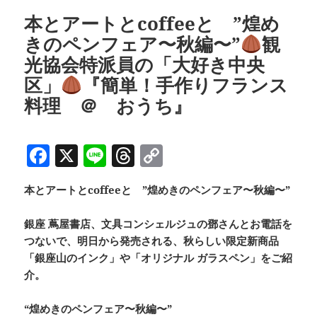
o
s
n
ー
本とアートとcoffeeと ”煌め
o
k
きのペンフェア〜秋編〜”
観
k
光協会特派員の「大好き中央
区」
『簡単！手作りフランス
料理 ＠ おうち』
F
X
Li
T
C
a
n
h
o
本とアートとcoffeeと ”煌めきのペンフェア〜秋編〜”
c
e
re
p
e
a
y
銀座 蔦屋書店、文具コンシェルジュの鄧さんとお電話を
b
d
Li
つないで、明日から発売される、秋らしい限定新商品
「銀座⼭のインク」や「オリジナル ガラスペン」をご紹
o
s
n
介。
o
k
k
“煌めきのペンフェア〜秋編〜”