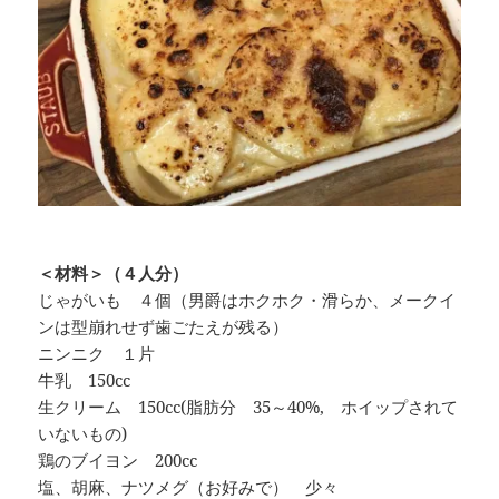
＜材料＞（４人分）
じゃがいも ４個（男爵はホクホク・滑らか、メークイ
ンは型崩れせず歯ごたえが残る）
ニンニク １片
牛乳 150cc
生クリーム 150cc(脂肪分 35～40%, ホイップされて
いないもの)
鶏のブイヨン 200cc
塩、胡麻、ナツメグ（お好みで） 少々