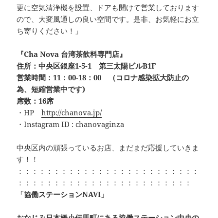
更に空気清浄機を設置、ドアも開けて営業しております
ので、大変風通しの良い空間です。是非、お気軽にお立
ち寄りください！」
『Cha Nova 台湾茶飲料専門店』
住所：中央区銀座1-5-1 第三太陽ビルB1F
営業時間：11：00-18：00 （コロナ感染拡大防止の
為、短縮営業中です)
席数：16席
・HP
http://chanova.jp/
・Instagram ID : chanovaginza
中央区内の頑張っているお店、まだまだ応援していきま
す！！
：：：：：：：：：：：：：：：：：：：：：：：：：
：：：：：：：：：：：：：：：：：：：：：：：：
「協働ステーションNAVI」
おなじみ日本橋小伝馬町にある協働ステーション中央の