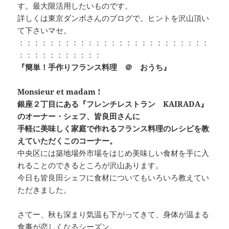
す。最大限活用したいものです。
詳しくは東京ダンボさんのブログで。ヒントを沢山頂い
て下さいマセ。
：：：：：：：：：：：：：：：：：：：：：：：：：
：：：：：：：：：：：
『簡単！手作りフランス料理 ＠ おうち』
Monsieur et madam !
銀座２丁目にある『フレンチレストラン KAIRADA』
のオーナー・シェフ、皆良田さんに
手軽に美味しく家庭で作れるフランス料理のレシピを教
えていただくこのコーナー。
中央区には築地場外市場をはじめ美味しい食材を手に入
れることのできるところが沢山あります。
今日も皆良田シェフに食材についてもいろいろ教えてい
ただきました。
さてー、秋も深まり気温も下がってきて、身体が温まる
食事が恋しくなるシーズン。