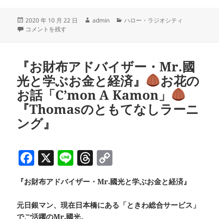
c
e
re
p
投
作
カ
2020 年 10 月 22 日
admin
ハロー・ラジオシティ
e
a
y
稿
本とアートとcoffeeと ”煌めきのペンフェア〜秋編〜”
成
テ
観光協会特派員の
コメントを残す
b
d
Li
日:
者
ゴ
リ
o
s
n
ー
『お財布アドバイザー・Mr.國
o
k
光と学ぶお金と経済』
お花の
k
お話「C’mon A Kamon」
『Thomasのともてなしラーニ
ング』
F
X
Li
T
C
a
n
h
o
『お財布アドバイザー・Mr.國光と学ぶお金と経済』
c
e
re
p
e
a
y
元日銀マン、現在日本橋にある「ときわ総合サービス」
でご活躍のMr.國光。