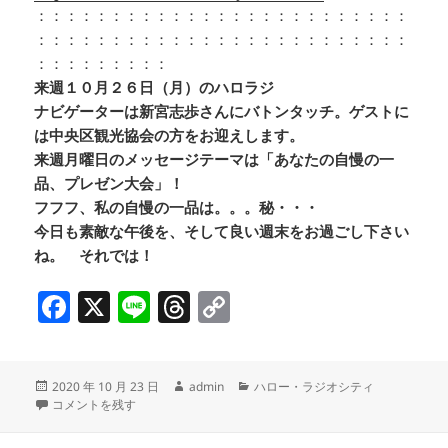
：：：：：：：：：：：：：：：：：：：：：：：：：
：：：：：：：：：：：：：：：：：：：：：：：：：
：：：：：：：：：
来週１０月２６日（月）のハロラジ
ナビゲーターは新宮志歩さんにバトンタッチ。ゲストに
は中央区観光協会の方をお迎えします。
来週月曜日のメッセージテーマは「あなたの自慢の一
品、プレゼン大会」！
フフフ、私の自慢の一品は。。。秘・・・
今日も素敵な午後を、そして良い週末をお過ごし下さい
ね。 それでは！
F
X
Li
T
C
a
n
h
o
c
e
re
p
投
作
カ
2020 年 10 月 23 日
admin
ハロー・ラジオシティ
e
a
y
稿
『築地場外市場インフォメーション』
成
テ
新コーナー『Go to ＿＿in中央区 ! 
コメントを残す
b
d
Li
日:
者
ゴ
リ