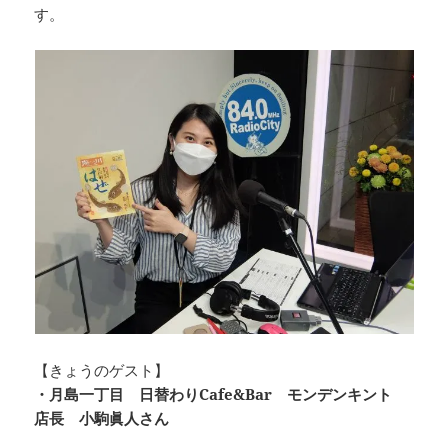
e
a
y
す。
b
d
Li
o
s
n
o
k
k
【きょうのゲスト】
・月島一丁目 日替わりCafe&Bar モンデンキント
店長 小駒眞人さん