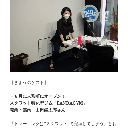
o
k
k
【きょうのゲスト】
・８月に人形町にオープン！
スクワット特化型ジム「PANDAGYM」
職業・筋肉 山田崇太郎さん
「トレーニングは”スクワット”で完結してしまう」とお