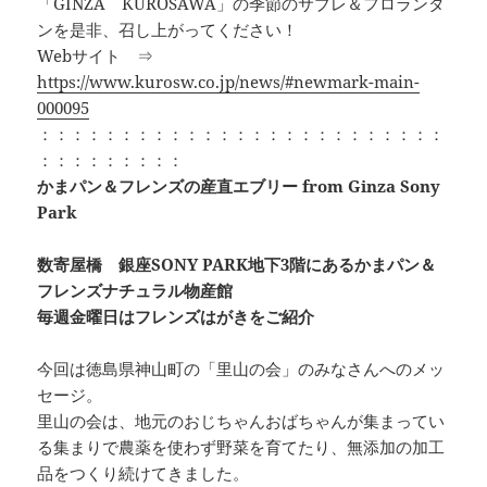
「GINZA KUROSAWA」の季節のサブレ＆フロランタ
ンを是非、召し上がってください！
Webサイト ⇒
https://www.kurosw.co.jp/news/#newmark-main-
000095
：：：：：：：：：：：：：：：：：：：：：：：：：
：：：：：：：：：
かまパン＆フレンズの産直エブリー from Ginza Sony
Park
数寄屋橋 銀座SONY PARK地下3階にあるかまパン＆
フレンズナチュラル物産館
毎週金曜日はフレンズはがきをご紹介
今回は徳島県神山町の「里山の会」のみなさんへのメッ
セージ。
里山の会は、地元のおじちゃんおばちゃんが集まってい
る集まりで農薬を使わず野菜を育てたり、無添加の加工
品をつくり続けてきました。