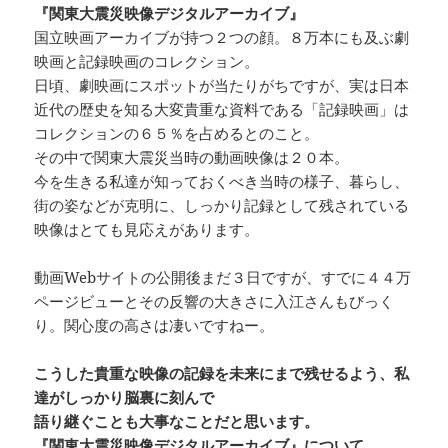
『関東大震災映像デジタルアーカイブ』
国立映画アーカイブが持つ２つの顔。８万本にも及ぶ劇
映画と記録映画のコレクション。
日頃、劇映画にスポットが当たりがちですが、実は日本
近代の歴史を知る大変貴重な資料である「記録映画」は
コレクションの６５％を占めるとのこと。
その中で関東大震災当時の動画映像は２０本。
今を生きる私達が知っておくべき当時の様子、暮らし、
街の姿などが克明に、しっかり記録として残されている
映像はとても見応えがあります。
動画Webサイトの公開後まだ３日ですが、すでに４４万
ページビューとその反響の大きさに入江さんもびっく
り。関心度の高さは凄いですねー。
こうした貴重な映像の記録を未来にまで残せるよう、私
達がしっかり脳裏に刻んで
語り継ぐことも大事なことだと思います。
『関東大震災映像デジタルアーカイブ』について