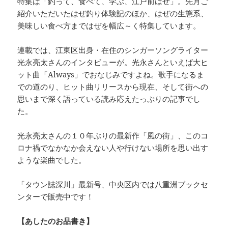
特集は「釣って、食べて、学ぶ、江戸前はぜ」。先月ご
紹介いただいたはぜ釣り体験記のほか、はぜの生態系、
美味しい食べ方まではぜを幅広～く特集しています。
連載では、江東区出身・在住のシンガーソングライター
光永亮太さんのインタビューが。光永さんといえば大ヒ
ット曲「Always」でおなじみですよね。歌手になるま
での道のり、ヒット曲リリースから現在、そして街への
思いまで深く語っている読み応えたっぷりの記事でし
た。
光永亮太さんの１０年ぶりの最新作「風の街」、このコ
ロナ禍でなかなか会えない人や行けない場所を思い出す
ような楽曲でした。
「タウン誌深川」最新号、中央区内では八重洲ブックセ
ンターで販売中です！
【あしたのお品書き】