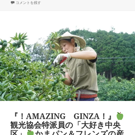
e
a
y
稿
『今月の国立映画アーカイブ』
成
Art Focus @ Tokyo
テ
銀座6丁目「GINZA
コメントを残す
b
d
Li
日:
者
ゴ
リ
o
s
n
ー
o
k
k
『！AMAZING GINZA！』
観光協会特派員の「大好き中央
区」
かまパン＆フレンズの産