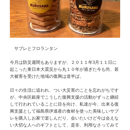
サブレとフロランタン
今月は防災週間もありますが、２０１１年3月１１日に
起こった東日本大震災から丸１０年が過ぎた今も尚、甚
大被害を受けた地域の復興は道半ば。
日々の生活に追われ、つい大災害のことを忘れがちです
が、中央区銀座でこうした復興支援の活動がずっと継続
して行われていることに目を向け、私達が今、出来る復
興支援として福島県伊達産の食材を使った美味しいサブ
レを購入しお家で楽しんだり、会いたいけど今は会えな
い大切な人へのギフトとして、是非、利用なさってみて