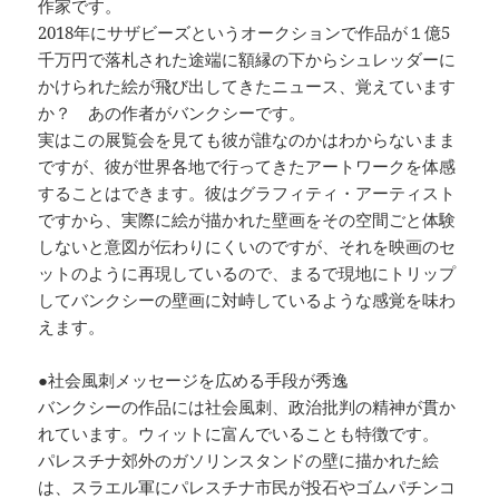
作家です。
2018年にサザビーズというオークションで作品が１億5
千万円で落札された途端に額縁の下からシュレッダーに
かけられた絵が飛び出してきたニュース、覚えています
か？ あの作者がバンクシーです。
実はこの展覧会を見ても彼が誰なのかはわからないまま
ですが、彼が世界各地で行ってきたアートワークを体感
することはできます。彼はグラフィティ・アーティスト
ですから、実際に絵が描かれた壁画をその空間ごと体験
しないと意図が伝わりにくいのですが、それを映画のセ
ットのように再現しているので、まるで現地にトリップ
してバンクシーの壁画に対峙しているような感覚を味わ
えます。
●社会風刺メッセージを広める手段が秀逸
バンクシーの作品には社会風刺、政治批判の精神が貫か
れています。ウィットに富んでいることも特徴です。
パレスチナ郊外のガソリンスタンドの壁に描かれた絵
は、スラエル軍にパレスチナ市民が投石やゴムパチンコ