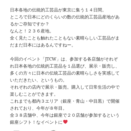
日本各地の伝統的工芸品が東京に集う１４日間。
ところで日本にどのくらいの数の伝統的工芸品産地があ
るかご存知ですか？
なんと！２３６産地。
全く見たことも触れたこともない素晴らしい工芸品がま
だまだ日本にはあるんですねー。
今回のイベント「JTCW」は、参加する各店舗がそれぞ
れ日本各地の伝統的工芸品を１品選び、展示・販売し、
多くの方々に日本の伝統工芸品の素晴らしさを実感して
いただきたい、というもの。
それぞれの店内で展示・販売。購入して日常生活の中で
楽しむことができます。
これまでも都内３エリア（銀座・青山・中目黒）で開催
されており、今年が８年目。
全３８店舗中、今年は銀座で２０店舗が参加するという
銀座シフト！なイベントに