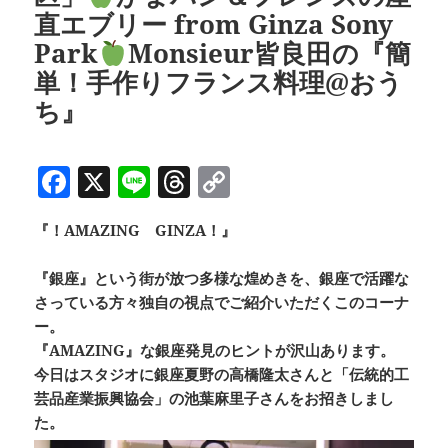
直エブリー from Ginza Sony
Park
Monsieur皆良田の『簡
単！手作りフランス料理@おう
ち』
F
X
Li
T
C
a
n
h
o
『！AMAZING GINZA！』
c
e
re
p
e
a
y
『銀座』という街が放つ多様な煌めきを、銀座で活躍な
b
d
Li
さっている方々独自の視点でご紹介いただくこのコーナ
ー。
o
s
n
『AMAZING』な銀座発見のヒントが沢山あります。
o
k
今日はスタジオに銀座夏野の高橋隆太さんと「伝統的工
k
芸品産業振興協会」の池葉麻里子さんをお招きしまし
た。