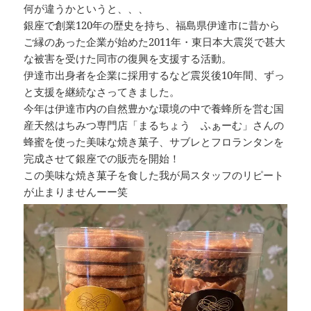
何が違うかというと、、、
銀座で創業120年の歴史を持ち、福島県伊達市に昔から
ご縁のあった企業が始めた2011年・東日本大震災で甚大
な被害を受けた同市の復興を支援する活動。
伊達市出身者を企業に採用するなど震災後10年間、ずっ
と支援を継続なさってきました。
今年は伊達市内の自然豊かな環境の中で養蜂所を営む国
産天然はちみつ専門店「まるちょう ふぁーむ」さんの
蜂蜜を使った美味な焼き菓子、サブレとフロランタンを
完成させて銀座での販売を開始！
この美味な焼き菓子を食した我が局スタッフのリピート
が止まりませんーー笑