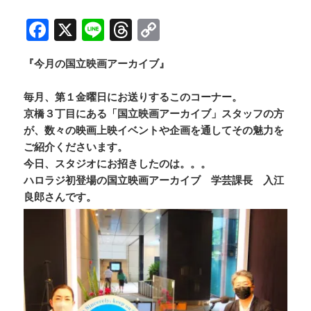
F
X
Li
T
C
a
n
h
o
『今月の国立映画アーカイブ』
c
e
re
p
e
a
y
毎月、第１金曜日にお送りするこのコーナー。
b
d
Li
京橋３丁目にある「国立映画アーカイブ」スタッフの方
が、数々の映画上映イベントや企画を通してその魅力を
o
s
n
ご紹介くださいます。
o
k
今日、スタジオにお招きしたのは。。。
k
ハロラジ初登場の国立映画アーカイブ 学芸課長 入江
良郎さんです。