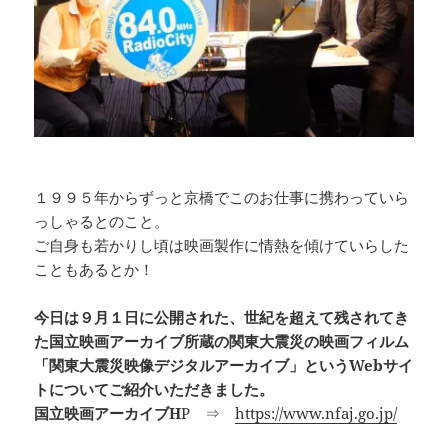
１９９５年からずっと京橋でこのお仕事に携わっていら
っしゃるとのこと。
ご自身も若かりし頃は映画製作に情熱を傾けていらした
こともあるとか！
今日は９月１日に公開された、世紀を超えて残されてき
た国立映画アーカイブ所蔵の関東大震災の映画フィルム
「関東大震災映像デジタルアーカイブ」というWebサイ
トについてご紹介いただきました。
国立映画アーカイブH
P ⇒
https://www.nfaj.go.jp/