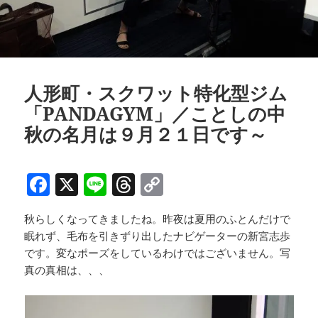
人形町・スクワット特化型ジム
「PANDAGYM」／ことしの中
秋の名月は９月２１日です～
F
X
Li
T
C
a
n
h
o
秋らしくなってきましたね。昨夜は夏用のふとんだけで
c
e
re
p
眠れず、毛布を引きずり出したナビゲーターの新宮志歩
e
a
y
です。変なポーズをしているわけではございません。写
b
d
Li
真の真相は、、、
o
s
n