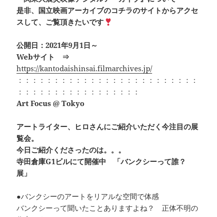
是非、国立映画アーカイブのコチラのサイトからアクセ
スして、ご覧頂きたいです
公開日：2021年9月1日～
Webサイト ⇒
https://kantodaishinsai.filmarchives.jp/
：：：：：：：：：：：：：：：：：：：：：：：：：
：：：：：：：：：：：：：：：：：
Art Focus @ Tokyo
アートライター、ヒロさんにご紹介いただく今注目の展
覧会。
今日ご紹介くださったのは。。。
寺田倉庫G1ビルにて開催中 「バンクシーって誰？
展」
●バンクシーのアートをリアルな空間で体感
バンクシーって聞いたことありますよね？ 正体不明の