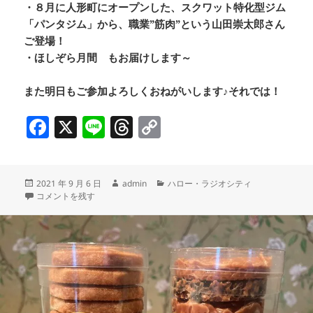
・８月に人形町にオープンした、スクワット特化型ジム
「パンタジム」から、職業”筋肉”という山田崇太郎さん
ご登場！
・ほしぞら月間 もお届けします～
また明日もご参加よろしくおねがいします♪それでは！
F
X
Li
T
C
a
n
h
o
c
e
re
p
投
作
カ
2021 年 9 月 6 日
admin
ハロー・ラジオシティ
e
a
y
稿
月島・日替わりCafe&Bar モンデンキント／タウン誌深川最新号をご紹介
成
テ
コメントを残す
b
d
Li
日:
者
ゴ
リ
o
s
n
ー
o
k
k