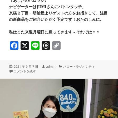
【あしたのハロラジ】
ナビゲーターはJUMIさんにバトンタッチ。
京橋２丁目・明治屋よりゲストの方をお招きして、注目
の新商品をご紹介いただく予定です！おたのしみに。
私はまた来週月曜日に戻ってきます～それでは＾＾
F
X
Li
T
C
a
n
h
o
c
e
re
p
投
作
カ
2021 年 9 月 7 日
admin
ハロー・ラジオシティ
e
a
y
稿
人形町・スクワット特化型ジム「PANDAGYM」／ことしの中秋の名月は
成
テ
コメントを残す
b
d
Li
日:
者
ゴ
リ
o
s
n
ー
o
k
k