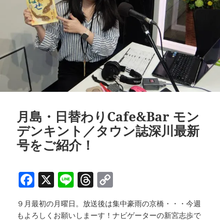
月島・日替わりCafe&Bar モン
デンキント／タウン誌深川最新
号をご紹介！
F
X
Li
T
C
a
n
h
o
９月最初の月曜日。放送後は集中豪雨の京橋・・・今週
c
e
re
p
もよろしくお願いしまーす！ナビゲーターの新宮志歩で