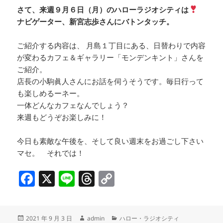
さて、来週９月６日（月）のハローラジオシティは
ナビゲーター、新宮志歩さんにバトンタッチ。
ご紹介する内容は、 月島１丁目にある、日替わりで内容
が変わるカフェ＆ギャラリー「モンデンキント」さんを
ご紹介。
店長の小駒眞人さんにお話を伺うそうです。毎日行って
も楽しめるーネー。
一体どんなカフェなんでしょう？
来週もどうぞお楽しみに！
今日も素敵な午後を、そして良い週末をお過ごし下さい
マセ。 それでは！
F
X
Li
T
C
a
n
h
o
c
e
re
p
投
作
カ
2021 年 9 月 3 日
admin
ハロー・ラジオシティ