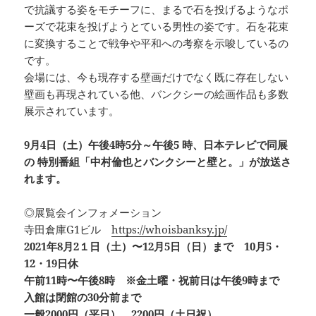
で抗議する姿をモチーフに、まるで石を投げるようなポ
ーズで花束を投げようとている男性の姿です。石を花束
に変換することで戦争や平和への考察を示唆しているの
です。
会場には、今も現存する壁画だけでなく既に存在しない
壁画も再現されている他、バンクシーの絵画作品も多数
展示されています。
9月4日（土）午後4時5分～午後5 時、日本テレビで同展
の 特別番組「中村倫也とバンクシーと壁と。」が放送さ
れます。
◎展覧会インフォメーション
寺田倉庫G1ビル
https://whoisbanksy.jp/
2021年8月2１日（土）〜12月5日（日）まで 10月5・
12・19日休
午前11時〜午後8時 ※金土曜・祝前日は午後9時まで
入館は閉館の30分前まで
一般2000円（平日）、2200円（土日祝）