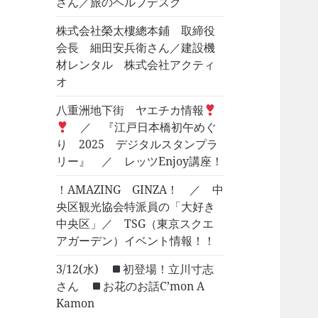
さん／旅のヘルプデスク
株式会社榮太樓總本鋪 取締役
会長 細田安兵衛さん／建設機
材レンタル 株式会社アクティ
オ
八重洲地下街 ヤエチカ情報
／ 『江戸日本橋初午めぐ
り 2025 デジタルスタンプラ
リー』 ／ レッツEnjoy講座！
！AMAZING GINZA！ ／ 中
央区観光協会特派員の「大好き
中央区」／ TSG（東京スクエ
アガーデン）イベント情報！！
3/12(水)
初登場！立川寸志
さん
お花のお話C’mon A
Kamon