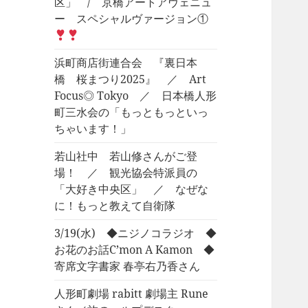
区」 / 京橋アートアヴェニュ
ー スペシャルヴァージョン①
浜町商店街連合会 『裏日本
橋 桜まつり2025』 ／ Art
Focus◎ Tokyo ／ 日本橋人形
町三水会の「もっともっといっ
ちゃいます！」
若山社中 若山修さんがご登
場！ ／ 観光協会特派員の
「大好き中央区」 ／ なぜな
に！もっと教えて自衛隊
3/19(水) ◆ニジノコラジオ ◆
お花のお話C’mon A Kamon ◆
寄席文字書家 春亭右乃香さん
人形町劇場 rabitt 劇場主 Rune