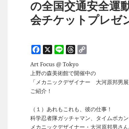
の全国交通安全運動
会チケットプレゼ
F
X
Li
T
C
a
n
h
o
Art Focus @ Tokyo
c
e
re
p
上野の森美術館で開催中の
e
a
y
「メカニックデザイナー 大河原邦男展
b
d
Li
ご紹介！
o
s
n
o
k
（１）あれもこれも、彼の仕事！
k
科学忍者隊ガッチャマン、タイムボカン
メカニックデザイナー・大河原邦男さん