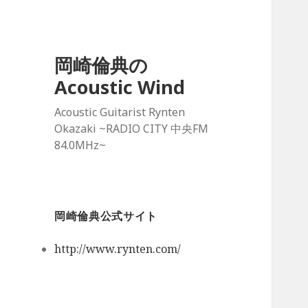
岡崎倫典の
Acoustic Wind
Acoustic Guitarist Rynten
Okazaki ~RADIO CITY 中央FM
84.0MHz~
岡崎倫典公式サイト
http://www.rynten.com/