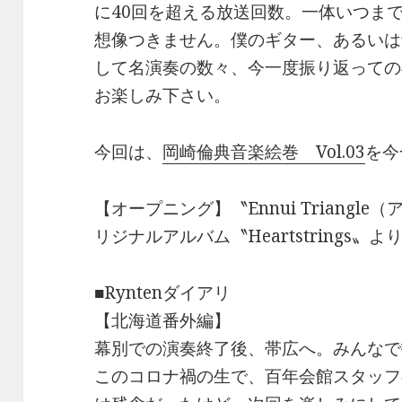
に40回を超える放送回数。一体いつま
k
想像つきません。僕のギター、あるいは
して名演奏の数々、今一度振り返っての
お楽しみ下さい。
今回は、
岡崎倫典音楽絵巻 Vol.03
を今
【オープニング】〝Ennui Triangl
リジナルアルバム〝Heartstrings〟よ
■Ryntenダイアリ
【北海道番外編】
幕別での演奏終了後、帯広へ。みんなで
このコロナ禍の生で、百年会館スタッフ