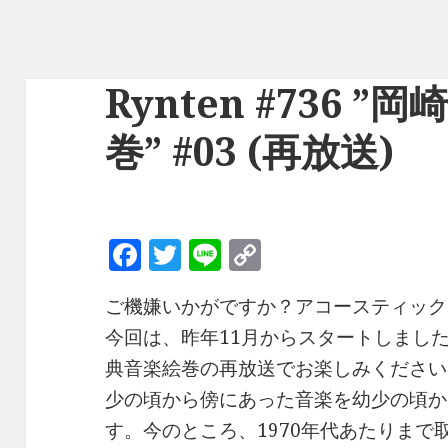
Rynten #736 
巻” #03 (再放送)
F
T
Li
C
a
w
n
o
ご機嫌いかがですか？アコースティック
c
it
e
p
今回は、昨年11月からスタートしました【Ry
e
te
y
典音楽絵巻の再放送でお楽しみください
b
r
Li
少の頃から傍にあった音楽を幼少の頃か
o
n
す。今のところ、1970年代あたりま
o
k