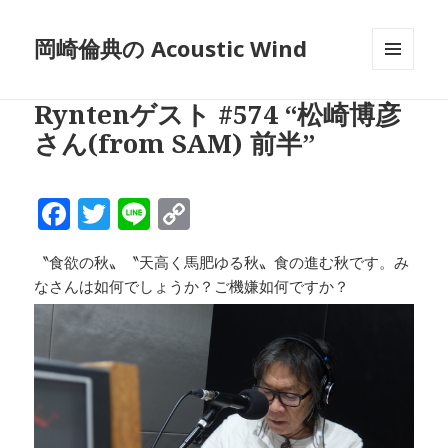
岡崎倫典の Acoustic Wind
メニュ
ーとウ
Ryntenゲスト #574 “松崎博彦
ィジェ
ット
さん(from SAM) 前半”
F
T
Li
C
a
w
n
o
〝食欲の秋〟〝天高く馬肥ゆる秋〟食の進む秋です。み
c
it
e
p
なさんは如何でしょうか？ご機嫌如何ですか？
e
te
y
b
r
Li
o
n
o
k
k