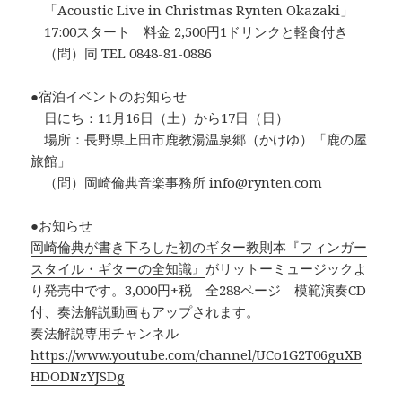
「Acoustic Live in Christmas Rynten Okazaki」
17:00スタート 料金 2,500円1ドリンクと軽食付き
（問）同 TEL 0848-81-0886
●宿泊イベントのお知らせ
日にち：11月16日（土）から17日（日）
場所：長野県上田市鹿教湯温泉郷（かけゆ）「鹿の屋
旅館」
（問）岡崎倫典音楽事務所 info@rynten.com
●お知らせ
岡崎倫典が書き下ろした初のギター教則本『フィンガー
スタイル・ギターの全知識』
がリットーミュージックよ
り発売中です。3,000円+税 全288ページ 模範演奏CD
付、奏法解説動画もアップされます。
奏法解説専用チャンネル
https://www.youtube.com/channel/UCo1G2T06guXB
HDODNzYJSDg