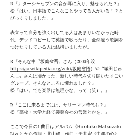
R『ナターシャセブンの音が耳に入り、魅せられた？』
松『はい。日本語でこんなことやってる人がいる！？と
びっくりしました。』
表立って自分を強く出してる人はあまりいなかった時
代。デッドコピーして英語で歌ったり、全然違う歌詞を
つけたりしている人は結構いましたが。
R『そんな中〝坂庭省吾〟さん（2003年没
https://ja.wikipedia.org/wiki/坂庭省悟
）や〝城田じゅ
んじ〟さんは凄かった。新しい時代を切り開いたすごい
グループ。そんなところに憧れました？』
松『はい。でも楽器は無理かな、って（笑）。』
R『ここに来るまでには、サリーマン時代も？』
松『高校・大学と経て製薬会社の営業とかを。』
ここで今日の1 曲目はアルバム《Hirohiko Matsuzaki
Live》から作詞：北山修 作曲：平井宏《中年の心》