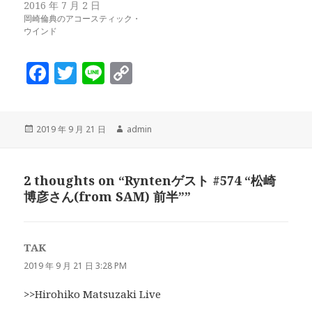
2016 年 7 月 2 日
岡崎倫典のアコースティック・
ウインド
F
T
Li
C
a
w
n
o
c
it
e
p
投
作
2019 年 9 月 21 日
admin
e
te
y
稿
成
b
r
Li
日:
者
o
n
2 thoughts on “Ryntenゲスト #574 “松崎
博彦さん(from SAM) 前半””
o
k
k
TAK
よ
り:
2019 年 9 月 21 日 3:28 PM
>>Hirohiko Matsuzaki Live