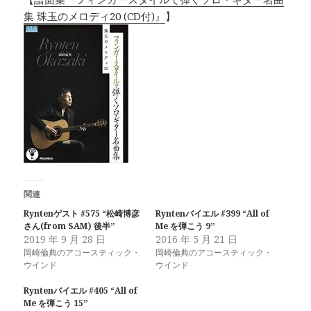
集 珠玉のメロディ20 (CD付)』
】
関連
Ryntenゲスト #575 “松崎博彦
Ryntenバイエル #399 “All of
さん(from SAM) 後半”
Me を弾こう 9”
2019 年 9 月 28 日
2016 年 5 月 21 日
岡崎倫典のアコースティック・
岡崎倫典のアコースティック・
ウインド
ウインド
Ryntenバイエル #405 “All of
Me を弾こう 15”