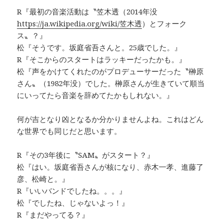
R『最初の音楽活動は〝笠木透（2014年没
https://ja.wikipedia.org/wiki/笠木透
）とフォーク
ス〟？』
松『そうです。坂庭省吾さんと。25歳でした。』
R『そこからのスタートはラッキーだったかも。』
松『声をかけてくれたのがプロデューサーだった〝榊原
さん〟（1982年没）でした。榊原さんが生きていて順当
にいってたら音楽を辞めてたかもしれない。』
何が吉となり凶となるか分かりませんよね。これはどん
な世界でも同じだと思います。
R『その3年後に〝SAM〟がスタート？』
松『はい。坂庭省吾さんが核になり、赤木一孝、進藤了
彦、松崎と。』
R『いいバンドでしたね。。。』
松『でしたね、じゃないよっ！』
R『まだやってる？』