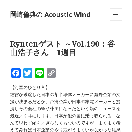
岡崎倫典の Acoustic Wind
メニュ
ーとウ
ィジェ
ット
Ryntenゲスト ～Vol.190：谷
山浩子さん 1週目
F
T
Li
C
a
w
n
o
【河童のひとり言】
c
it
e
p
経営が破綻した日本の某半導体メーカーに海外企業の支
e
te
y
援が決まるだとか、台湾企業が日本の家電メーカーと提
b
r
Li
携しその会社の筆頭株主になったという類のニュースを
最近よく耳にします。日本が他の国に乗っ取られる…な
o
n
んて思わず頭をよぎらなくもないのですが、よくよく考
o
k
えてみれば日本企業のやり方がうまくいかなかった結果