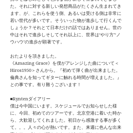
た。それに対する新しい発想商品がたくさん生まれてき
ます、が、これらを使う側、あるいは受ける側は非常に
若い世代が多いです。そういった物が進歩して行くんで
しょうか？それとて日本だけの話ではありません。世の
中はそれで進歩しそしてそれ以上に、世界は‘やり方’‘ノ
ウハウ’の進歩が顕著です。
おたよりを頂きました。
《Amazing Grace》を僕がアレンジした曲について＜
Hiros1950＞さんから。『初めて弾く曲が出来ました。
倫典さんを知ってギターに触れる時間が増えました。』
との事です。有り難うございます！
■Ryntenダイアリー
僕は今中国にいます。スケジュールでお知らせした様
に、今回、初めてのツアーです。北京空港に着いた時か
ら、大歓迎してくれました。初日から感激する事が多く
て。。。人々の心が熱いです。また、来週に色んな出来