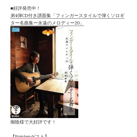
■好評発売中！
弟4弾CD付き譜面集「フィンガースタイルで弾くソロギ
ター名曲集ー永遠のメロディー20」
御陰様で大好評です！
【Ryntenゲスト】