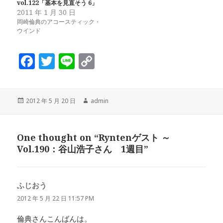
vol.122「基本を見直そう 6」
2011 年 1 月 30 日
岡崎倫典のアコースティック・
ウインド
F
T
Li
C
a
w
n
o
c
it
e
p
投
作
2012 年 5 月 20 日
admin
e
te
y
稿
成
b
r
Li
日:
者
o
n
One thought on “Ryntenゲスト ～
Vol.190：谷山浩子さん 1週目”
o
k
k
ふじおう
よ
り:
2012 年 5 月 22 日 11:57 PM
倫典さんこんばんは。