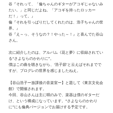
谷『それって、「倫ちゃんのギターがアコギじゃないみ
たい。」と同じだよね。「アコギを持ったロッカー
だ！」って。』
倫『それを引っぱりだしてくれたのは、浩子ちゃんの世
界。』
谷『え～っ、そうなの？！やった～！』と喜んでた谷山
さん。
次に紹介したのは、アルバム《花と夢》に収録されてい
る“さよならのかわりに”。
僕はこの曲を聴きながら、‘浩子節’と云えばそれまでで
すが、プログレの世界を感じましたねえ。
【谷山浩子ー放課後の音楽室ー】と題して《東京文化会
館》で開催されます。
今回、谷山さんは主に唄のみで、楽器は僕のギターだ
け、という構成になっています。“さよならのかわり
に”にも倫典バージョンでお届けする予定です。