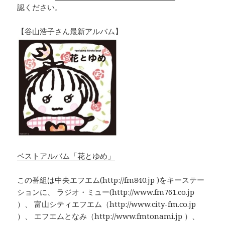
認ください。
【谷山浩子さん最新アルバム】
ベストアルバム「花とゆめ」
この番組は中央エフエム(http://fm840.jp )をキーステー
ションに、 ラジオ・ミュー(http://www.fm761.co.jp
）、 富山シティエフエム（http://www.city-fm.co.jp
）、 エフエムとなみ（http://www.fmtonami.jp ）、