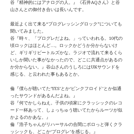
谷『精神的にはアナログの人。』《石井AQさん》と谷
山さんとの御付き合いは長いんです。
最近よく出て来る“プログレッシングロック”についても
聞いてみました。
谷『時々、「プログレだよね。」っていわれる。10代の
頃ロックはほとんど…。ロックかどうか分からないけ
ど、ギリギリビートルズかな。ラジオで流れて来るくら
いしか聞いた事がなかったので、どこに共通点があるの
か分からない。』谷山さんのうしろにはUKサウンドを
感じる、と云われた事もあるとか。
倫『僕らが聴いてた‘YES’とか‘ピンクフロイド’とか似通
ったサウンドがあるんだよね。』
谷『何でかしらねえ。子供の頃家にクラッシックのレコ
ード一杯あって、しょっちゅう聴いてたからルーツが似
かよるのかあな。』
倫『浩子ちゃんがリハーサルの合間にポロっと弾くクラ
ッシックも、どこか‘プログレ’を感じる。』