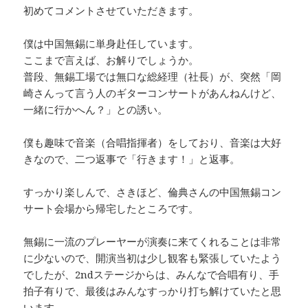
初めてコメントさせていただきます。
僕は中国無錫に単身赴任しています。
ここまで言えば、お解りでしょうか。
普段、無錫工場では無口な総経理（社長）が、突然「岡
崎さんって言う人のギターコンサートがあんねんけど、
一緒に行かへん？」との誘い。
僕も趣味で音楽（合唱指揮者）をしており、音楽は大好
きなので、二つ返事で「行きます！」と返事。
すっかり楽しんで、さきほど、倫典さんの中国無錫コン
サート会場から帰宅したところです。
無錫に一流のプレーヤーが演奏に来てくれることは非常
に少ないので、開演当初は少し観客も緊張していたよう
でしたが、2ndステージからは、みんなで合唱有り、手
拍子有りで、最後はみんなすっかり打ち解けていたと思
います。