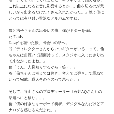
これ以上になると音に影響するとか…。曲を切るのが悲
しいから出来るだけたくさん入れたかった。』聴く側に
とっては有り難い贅沢なアルバムですね。
僕と浩子ちゃんの出会いの曲、僕がギターを弾い
た“Lady
Dazy”を聴いた後、出会いの話へ。
谷『ディレクターさんからいいギターがいる、って。倫
ちゃんは曲聴いて譜面持って、スタジオに入ったきり出
て来なかったよね。』
倫『うん、人見知りするから（笑）。』
谷『倫ちゃんは考えては弾き、考えては弾き…で重ねて
いって完成。職人そのものって思った。』
そして、谷山さんのプロデューサー《石井AQさん》の
話題へにと移り。。。
倫『僕の好きなキーボード奏者。デジダルなんだけどア
ナログを感じるんだよね。』