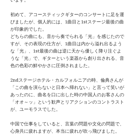
初めて、アコースティックギターのコンサートに足を運
びましたが、個人的には、1曲目と1stステージ最後の曲
が印象的でした。
どちらの曲にも、音から奏でられる「光」を感じたので
すが、その表現の仕方が、1曲目は内から溢れ出るよう
な「光」、1st最後の曲は逆に天から優しく降り注ぐよ
うな「光」で、ギターという楽器から創り出される、音
色の色彩の鮮やかさに圧倒されました。
2ndステージホテル・カルフォルニアの時、倫典さんが
「この曲を演らないと日本へ帰れない」と言って笑いが
あったのに、曲名を口に出した時の中国人のお客さんの
「オオ～ッ」という歓声とリアクションのコントラスト
が、ユーモラスでした。
中国で仕事をしていると、言葉の問題や文化の問題で、
心身共に疲れますが、本当に疲れが吹っ飛びました。