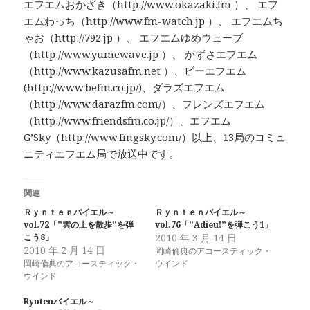
エフエムおかざき（http://www.okazaki.fm ）、 エフ
エムわっち（http://www.fm-watch.jp ）、 エフエムち
ゃお（http://792.jp ）、 エフエムゆめウェーブ
（http://www.yumewave.jp ）、 かずさエフエム
（http://www.kazusafm.net ）、ビーエフエム
(http://www.befm.co.jp/)、ダラズエフエム
（http://www.darazfm.com/）、フレンズエフエム
（http://www.friendsfm.co.jp/）、エフエム
G’Sky（http://www.fmgsky.com/）以上、13局のコミュ
ニティエフエム局で放送中です。
関連
Ｒｙｎｔｅｎバイエル～
Ｒｙｎｔｅｎバイエル～
vol.72「”雲の上を散歩”を弾
vol.76「”Adieu!”を弾こう1」
こう8」
2010 年 3 月 14 日
2010 年 2 月 14 日
岡崎倫典のアコースティック・
岡崎倫典のアコースティック・
ウインド
ウインド
Ryntenバイエル～