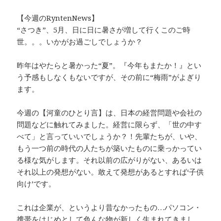
【今週のRyntenNews】
“さつき”、5月、日に日に暑さが増して行くこのご時
世。。。いかがお過ごしでしょうか？
昨年はやたらと暑かった“夏”。『今年もまたか！』とい
う予感もしなくもないですが、その前に“梅雨”がよぎり
ます。
今週の【河童のひとり言】は、日本の経営問題や会社の
問題などに触れてみました。経営に限らず、「世の中す
べて」と言っていいでしょうか？！先輩たちが、いや、
もう一つ前の時代の人たちが築いたものに乗っかってい
る様な気がします。それ以前の広がりがない、あるいは
それ以上の発想がない。敢えて発想があるとすれば‘子供
向け’です。
これは企業が、というより昔なかったもの…パソコン・
携帯をはじめとして色んな物が新しく生まれてきまし