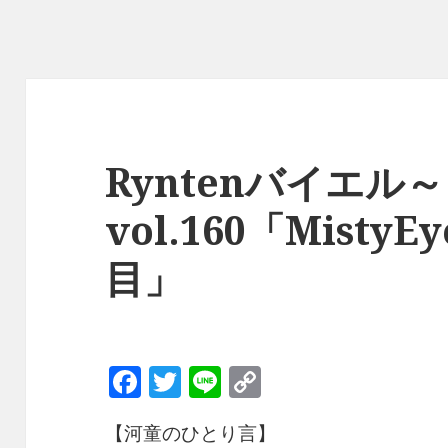
Ryntenバイエル～
vol.160「Misty
目」
F
T
Li
C
a
w
n
o
【河童のひとり言】
c
it
e
p