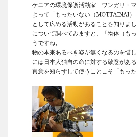
ケニアの環境保護活動家 ワンガリ・マ
e
te
y
よって「もったいない（MOTTAINA
b
r
Li
として広める活動があることを知りまし
o
n
について調べてみますと、「物体（もっ
o
k
うですね。
k
物の本来あるべき姿が無くなるのを惜し
には日本人独自の命に対する敬意がある
真意を知らずして使うことこそ「もった