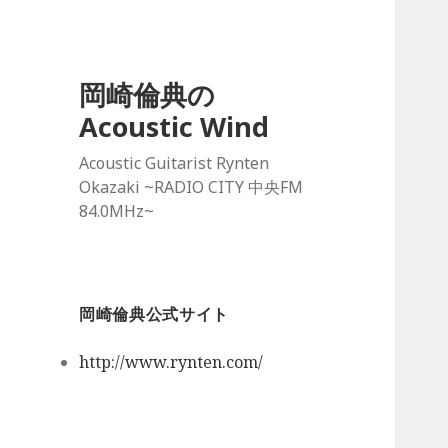
岡崎倫典の
Acoustic Wind
Acoustic Guitarist Rynten
Okazaki ~RADIO CITY 中央FM
84.0MHz~
岡崎倫典公式サイト
http://www.rynten.com/