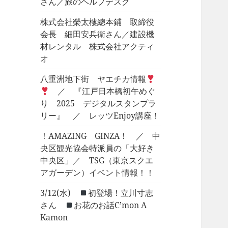
さん／旅のヘルプデスク
株式会社榮太樓總本鋪 取締役
会長 細田安兵衛さん／建設機
材レンタル 株式会社アクティ
オ
八重洲地下街 ヤエチカ情報
／ 『江戸日本橋初午めぐ
り 2025 デジタルスタンプラ
リー』 ／ レッツEnjoy講座！
！AMAZING GINZA！ ／ 中
央区観光協会特派員の「大好き
中央区」／ TSG（東京スクエ
アガーデン）イベント情報！！
3/12(水)
初登場！立川寸志
さん
お花のお話C’mon A
Kamon