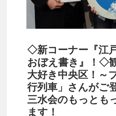
◇新コーナー『江戸
おぼえ書き』！◇
大好き中央区！～
行列車」さんがご
三水会のもっとも
ます！