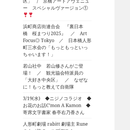
区」 / 京橋アートアヴェニュ
ー スペシャルヴァージョン①
浜町商店街連合会 『裏日本
橋 桜まつり2025』 ／ Art
Focus◎ Tokyo ／ 日本橋人形
町三水会の「もっともっといっ
ちゃいます！」
若山社中 若山修さんがご登
場！ ／ 観光協会特派員の
「大好き中央区」 ／ なぜな
に！もっと教えて自衛隊
3/19(水) ◆ニジノコラジオ ◆
お花のお話C’mon A Kamon ◆
寄席文字書家 春亭右乃香さん
人形町劇場 rabitt 劇場主 Rune