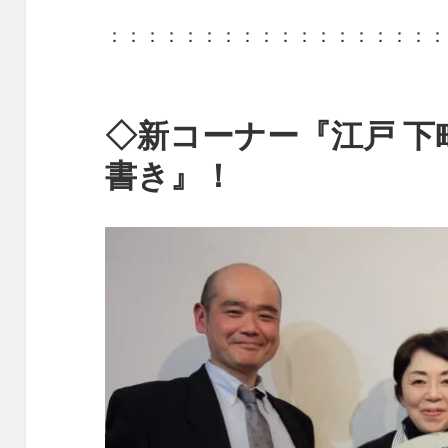
：：：：：：：：：：：：：：：：：：
◇新コーナー『江戸 下
書き』！