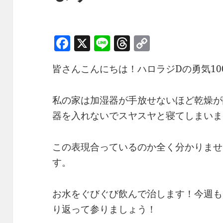
F
X
Li
T
C
a
n
h
o
皆さんこんにちは！ハロラジDの勇気10
c
e
re
p
e
a
y
私の家は加湿器が手放せないほど乾燥が
b
d
Li
器を入れないでスヤスヤと寝てしまいま
o
s
n
o
k
この表現合っているのか全く分かりませ
k
す。
お水をぐびぐび飲んで治します！今週も
り返って参りましょう！