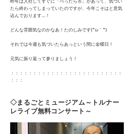
昨年は入社してすぐに「べったら市」があって、気づい
o
k
たら終わってしまっていたのですが、今年こそはと意気
k
込んでおります…！
どんな雰囲気なのかなあ！たのしみです(*´ω｀*)
それでは今週も気づいたらあっという間に金曜日！
元気に振り返って参りましょう！
：：：：：：：：：：：：：：：：：：：：：：：：：
：：：
◇まるごとミュージアム～トルナー
レライブ無料コンサート～