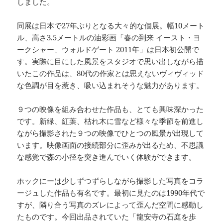
しました。
同展は日本で27年ぶりとなる大々的な個展。幅10メート
ル、高さ3.5メートルの油彩画「春の到来 イースト・ヨ
ークシャー、ウォルドゲート 2011年」は日本初公開で
す。実際に目にした風景をスタジオで思い出しながら描
いたこの作品は、80代の作家とは思えないヴィヴィッド
な色調が目を惹き、吸い込まれそうな魅力があります。
９つの映像を組み合わせた作品も、とても興味深かった
です。新緑、紅葉、枯れ木に雪など様々な季節を前進し
ながら撮影された９つの映像でひとつの風景が出現して
います。映像画面の接続部分に歪みが出るため、不思議
な感覚で森の小径を突き進んでいく体験ができます。
ホックにーは少しずつずらしながら撮影した写真をコラ
ージュした作品も有名です。最初に見たのは1990年代で
すが、隣り合う写真のズレによって歪んだ空間に感動し
たものです。今回出品されていた「龍安寺の石庭を歩