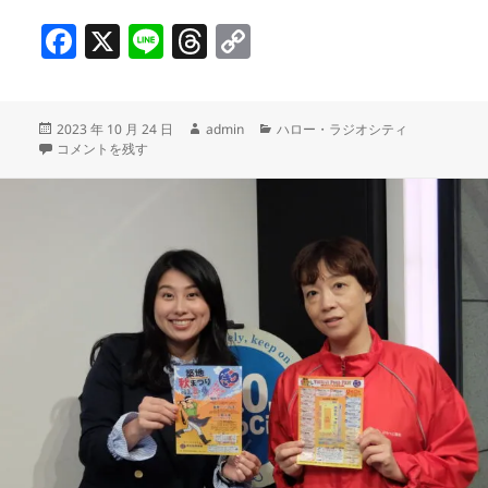
F
X
Li
T
C
a
n
h
o
c
e
re
p
投
作
カ
2023 年 10 月 24 日
admin
ハロー・ラジオシティ
e
a
y
稿
日本盛株式会社が手掛ける缶の日本酒ソーダ・・・JAPAN SODA！／
成
テ
コメントを残す
b
d
Li
日:
者
ゴ
リ
o
s
n
ー
o
k
k