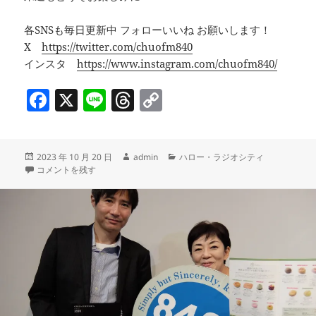
各SNSも毎日更新中 フォローいいね お願いします！
X
https://twitter.com/chuofm840
インスタ
https://www.instagram.com/chuofm840/
F
X
Li
T
C
a
n
h
o
c
e
re
p
投
作
カ
2023 年 10 月 20 日
admin
ハロー・ラジオシティ
e
a
y
稿
◇まるごとミュージアム～トルナーレライブ無料コンサート～◇Art Forcu
成
テ
コメントを残す
b
d
Li
日:
者
ゴ
リ
o
s
n
ー
o
k
k