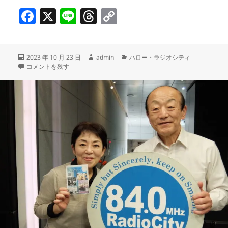
F
X
Li
T
C
a
n
h
o
c
e
re
p
投
作
カ
2023 年 10 月 23 日
admin
ハロー・ラジオシティ
e
a
y
稿
築地 秋まつり開催！／第５０回日本橋・京橋祭り ４年ぶりの開催です
成
テ
コメントを残す
b
d
Li
日:
者
ゴ
リ
o
s
n
ー
o
k
k