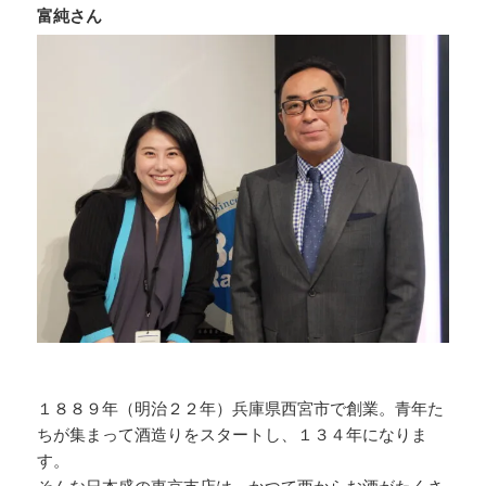
富純さん
o
s
n
o
k
k
１８８９年（明治２２年）兵庫県西宮市で創業。青年た
ちが集まって酒造りをスタートし、１３４年になりま
す。