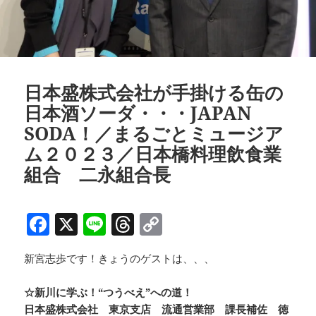
日本盛株式会社が手掛ける缶の
日本酒ソーダ・・・JAPAN
SODA！／まるごとミュージア
ム２０２３／日本橋料理飲食業
組合 二永組合長
F
X
Li
T
C
a
n
h
o
新宮志歩です！きょうのゲストは、、、
c
e
re
p
e
a
y
☆新川に学ぶ！“つうべえ”への道！
b
d
Li
日本盛株式会社 東京支店 流通営業部 課長補佐 徳