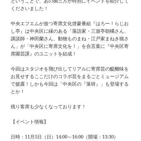
ということで、あの御三方が特別にイベントを紹介して
くださいました！
中央エフエムが放つ寄席文化啓蒙番組『はろー！らじお
し亭』は中央区に縁のある「落語家・三遊亭朝橘さん、
講談師・神田蘭さん、動物ものまね・江戸家まねき猫さ
ん」が「中央区に寄席文化を！」を合言葉に『中央区寄
席園芸課』のユニットを結成！
今回はスタジオを飛び出してリアルに寄席芸の醍醐味を
お見せするここだけのコラボ芸をまるごとミュージアム
で披露！しかも今回は「中央区の『落研』」も登場する
とか！
残り客席も少なくなっております！
【イベント情報】
日時：11月5日（日）14:00～16:00（開場：13:30）