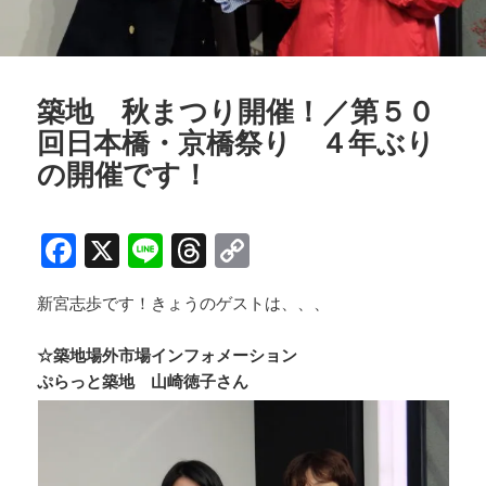
築地 秋まつり開催！／第５０
回日本橋・京橋祭り ４年ぶり
の開催です！
F
X
Li
T
C
a
n
h
o
新宮志歩です！きょうのゲストは、、、
c
e
re
p
e
a
y
☆築地場外市場インフォメーション
b
d
Li
ぷらっと築地 山崎徳子さん
o
s
n
o
k