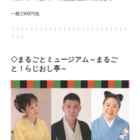
一般2300円他
：：：：：：：：：：：：：：：：：：：：：：：：：
：：：
◇まるごとミュージアム～まるご
と！らじおし亭～