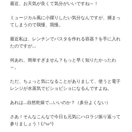
e
a
y
最近、お天気が良くて気分がいいですね～！
b
d
Li
ミュージカル風に小躍りしたい気分なんですが、捕まっ
o
s
n
てしまうので我慢、我慢。
o
k
k
最近私は、レンチンでパスタを作れる容器？を手に入れ
たのですが…
何あれ、簡単すぎません？もっと早く知りたかったわ
～。
ただ、ちょっと気になることがありまして、使うと電子
レンジが水蒸気でビショビショになるんですよね。
あれは…自然乾燥で…いいのか？（多分よくない）
さあ！そんなこんなで今日も元気にハロラジ振り返って
参りましょう！(;^ω^)