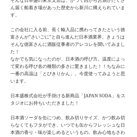
そんな日本盛の東京支店は、かつて西からお酒がたくさ
ん届く船着き場があった歴史から新川に構えられていま
す。
この会社に入る前、長く輸入品に携わってきたという徳
富さんが”さいごに”と自ら進んだ日本酒業界。きょうは
そんな徳富さんに酒販従事者のアレコレを聞いてみまし
た！
なかでも気になったのが、日本酒の呼び方。温度によっ
て変わる呼び名の種類の多さに驚きました！！ちなみに
一番の高温は「とびきりかん」。今度使ってみようと思
います。
日本盛株式会社が手掛ける新商品「JAPAN SODA」をス
タジオにお持ちいただきました！
日本酒ソーダを缶につめ、飲み切りサイズ、かつ飲み切
らなくてもフタができ、いつでも缶からフレッシュな日
本酒の香り・味が楽しめるというもの。飲み心地もさわ