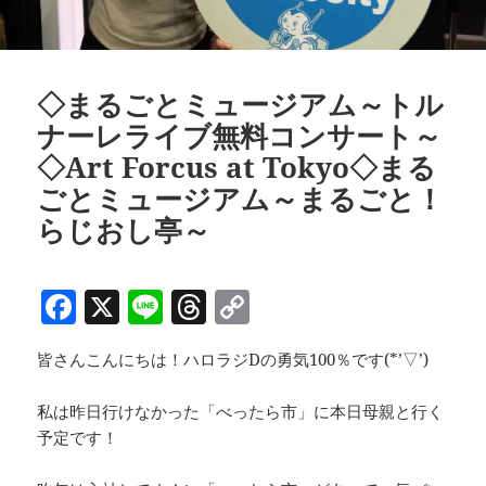
◇まるごとミュージアム～トル
ナーレライブ無料コンサート～
◇Art Forcus at Tokyo◇まる
ごとミュージアム～まるごと！
らじおし亭～
F
X
Li
T
C
a
n
h
o
皆さんこんにちは！ハロラジDの勇気100％です(*’▽’)
c
e
re
p
e
a
y
私は昨日行けなかった「べったら市」に本日母親と行く
b
d
Li
予定です！
o
s
n