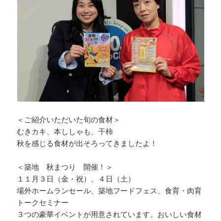
k
＜ご紹介いただいた旬の食材＞
むきカキ、本ししゃも、干柿
秋を感じる食材が出そろってきましたよ！
＜築地 秋まつり 開催！＞
１１月３日（金・祝）、４日（土）
場外ホームランセール、築地フードフェス、食育・肉育
トークセミナー
３つの豪華イベントが用意されています。おいしい食材