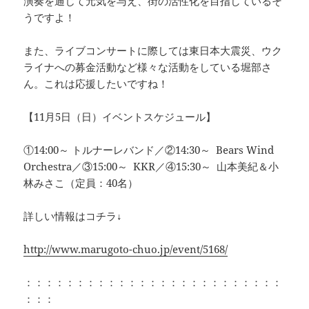
演奏を通じて元気を与え、街の活性化を目指しているそ
うですよ！
また、ライブコンサートに際しては東日本大震災、ウク
ライナへの募金活動など様々な活動をしている堀部さ
ん。これは応援したいですね！
【11月5日（日）イベントスケジュール】
①14:00～ トルナーレバンド／②14:30～ Bears Wind
Orchestra／③15:00～ KKR／④15:30～ 山本美紀＆小
林みさこ（定員：40名）
詳しい情報はコチラ↓
http://www.marugoto-chuo.jp/event/5168/
：：：：：：：：：：：：：：：：：：：：：：：：：
：：：