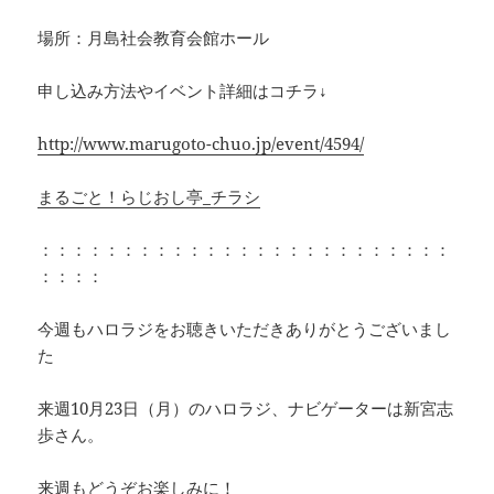
場所：月島社会教育会館ホール
申し込み方法やイベント詳細はコチラ↓
http://www.marugoto-chuo.jp/event/4594/
まるごと！らじおし亭_チラシ
：：：：：：：：：：：：：：：：：：：：：：：：：
：：：：
今週もハロラジをお聴きいただきありがとうございまし
た
来週10月23日（月）のハロラジ、ナビゲーターは新宮志
歩さん。
来週もどうぞお楽しみに！