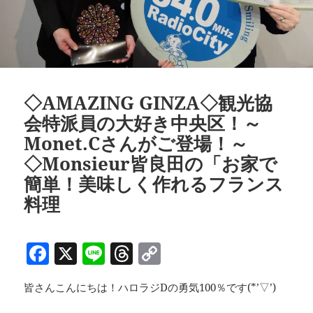
◇AMAZING GINZA◇観光協
会特派員の大好き中央区！～
Monet.Cさんがご登場！～
◇Monsieur皆良田の「お家で
簡単！美味しく作れるフランス
料理
F
X
Li
T
C
a
n
h
o
皆さんこんにちは！ハロラジDの勇気100％です(*’▽’)
c
e
re
p