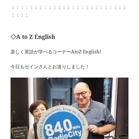
：：：：：：：：：：：：：：：：：：：：：：：：：
：：：：
◇A to Z English
楽しく英語が学べるコーナーAtoZ English!
今日もセインさんとお送りしました！