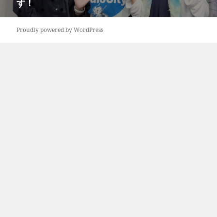
す！
投
稿:
Proudly powered by WordPress