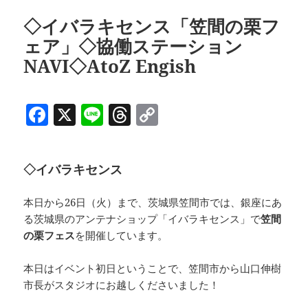
◇イバラキセンス「笠間の栗フ
ェア」◇協働ステーション
NAVI◇AtoZ Engish
F
X
Li
T
C
a
n
h
o
c
e
re
p
◇イバラキセンス
e
a
y
b
d
Li
本日から26日（火）まで、茨城県笠間市では、銀座にあ
o
s
n
る茨城県のアンテナショップ「イバラキセンス」で
笠間
の栗フェス
を開催しています。
o
k
k
本日はイベント初日ということで、笠間市から山口伸樹
市長がスタジオにお越しくださいました！