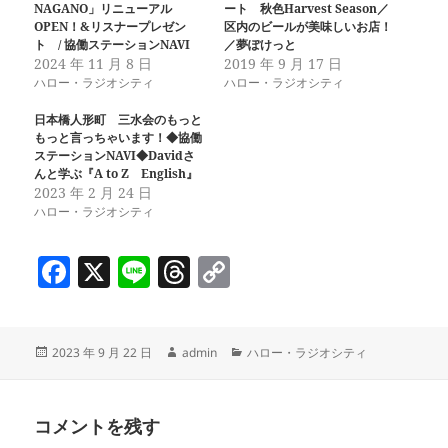
NAGANO」リニューアル
ート 秋色Harvest Season／
OPEN！&リスナープレゼン
区内のビールが美味しいお店！
ト / 協働ステーションNAVI
／夢ぽけっと
2024 年 11 月 8 日
2019 年 9 月 17 日
ハロー・ラジオシティ
ハロー・ラジオシティ
日本橋人形町 三水会のもっと
もっと言っちゃいます！◆協働
ステーションNAVI◆Davidさ
んと学ぶ『A to Z English』
2023 年 2 月 24 日
ハロー・ラジオシティ
F
X
Li
T
C
a
n
h
o
c
e
re
p
投
作
カ
2023 年 9 月 22 日
admin
ハロー・ラジオシティ
e
a
y
稿
成
テ
b
d
Li
日:
者
ゴ
リ
o
s
n
コメントを残す
ー