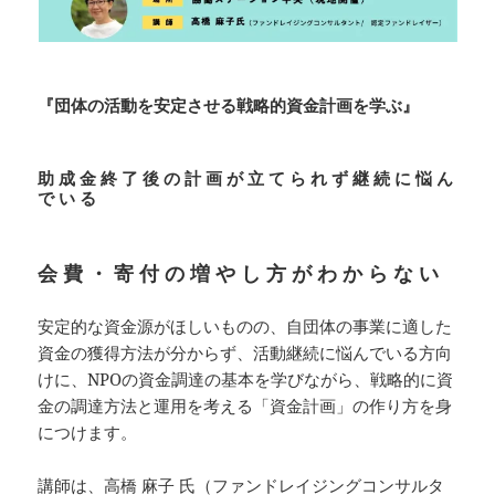
『団体の活動を安定させる戦略的資金計画を学ぶ』
助 成 金 終 了 後 の 計 画 が 立 て ら れ ず 継 続 に 悩 ん
で い る
会 費 ・ 寄 付 の 増 や し 方 が わ か ら な い
安定的な資金源がほしいものの、自団体の事業に適した
資金の獲得方法が分からず、活動継続に悩んでいる方向
けに、NPOの資金調達の基本を学びながら、戦略的に資
金の調達方法と運用を考える「資金計画」の作り方を身
につけます。
講師は、高橋 麻子 氏（ファンドレイジングコンサルタ