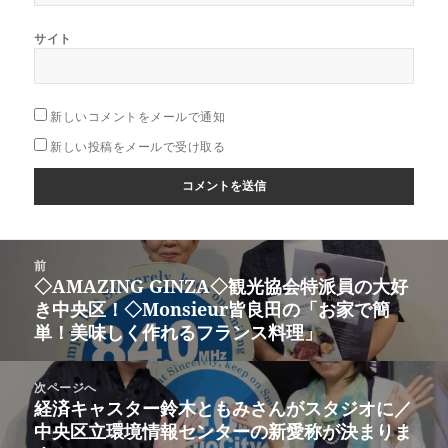
サイト
新しいコメントをメールで通知
新しい投稿をメールで受け取る
投
前
稿
◇AMAZING GINZA◇観光協会特派員の大好
前
ナ
き中央区！◇Monsieur皆良田の「お家で簡
の
ビ
単！美味しく作れるフランス料理」
投
ゲ
稿:
ー
次ページへ
シ
経済キャスター鈴木ともみさんがスタジオに／
次
ョ
中央区立環境情報センターの新愛称が決まりま
の
ン