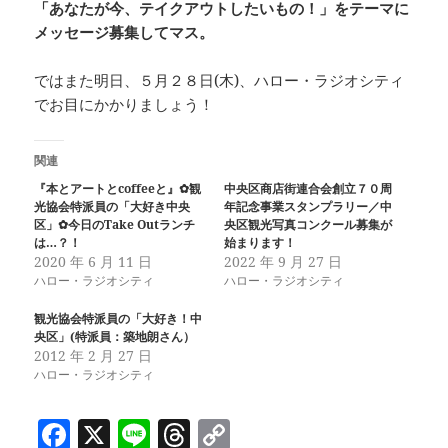
「あなたが今、テイクアウトしたいもの！」をテーマに
メッセージ募集してマス。
ではまた明日、５月２８日(木)、ハロー・ラジオシティ
でお目にかかりましょう！
関連
『本とアートとcoffeeと』✿観
中央区商店街連合会創立７０周
光協会特派員の「大好き中央
年記念事業スタンプラリー／中
区」✿今日のTake Outランチ
央区観光写真コンクール募集が
は…？！
始まります！
2020 年 6 月 11 日
2022 年 9 月 27 日
ハロー・ラジオシティ
ハロー・ラジオシティ
観光協会特派員の「大好き！中
央区」(特派員：築地朗さん）
2012 年 2 月 27 日
ハロー・ラジオシティ
F
X
Li
T
C