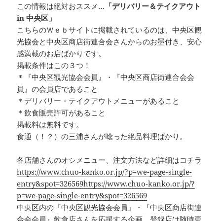
この情報は絶対おススメ…
「デリバリー＆テイクアウト
in 中央区」
こちらのＷｅｂサイトに掲載されているのは、中央区観
光協会と中央区商店街連合会さんからのお墨付き、安心
感満載のお店ばかりです。
掲載条件はこの３つ！
＊『中央区観光協会会員』・『中央区商店街連合会会
員』の会員店であること
＊デリバリー・テイクアウトメニューがあること
＊飲食販売許可があること
掲載料は無料です。
食通（！？）の三浦さんが唸った絶品料理ばかり。
各店舗さんのオシメニュー、注文方法など詳細はコチラ
https://www.chuo-kanko.or.jp/?p=we-page-single-
entry&spot=326569
https://www.chuo-kanko.or.jp/?
p=we-page-single-entry&spot=326569
中央区内の『中央区観光協会会員』・『中央区商店街連
合会会員』飲食店さんを応援する企画。登録店は随時更