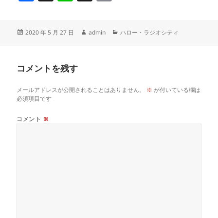
a
n
h
o
c
e
re
p
投
作
カ
2020 年 5 月 27 日
admin
ハロー・ラジオシティ
e
a
y
稿
成
テ
b
d
Li
日:
者
ゴ
リ
o
s
n
コメントを残す
ー
o
k
メールアドレスが公開されることはありません。
※
が付いている欄は
k
必須項目です
コメント
※