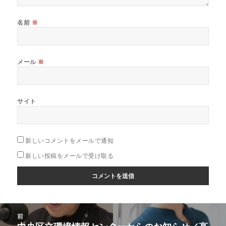
名前
※
メール
※
サイト
新しいコメントをメールで通知
新しい投稿をメールで受け取る
投
前
稿