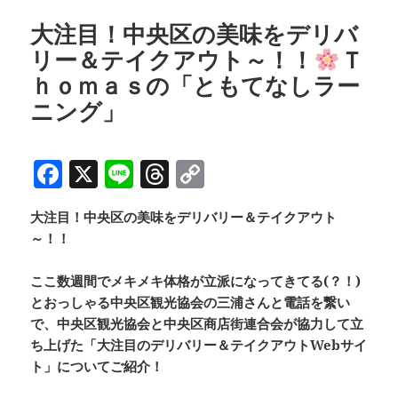
大注目！中央区の美味をデリバ
リー＆テイクアウト～！！
Ｔ
ｈｏｍａｓの「ともてなしラー
ニング」
F
X
Li
T
C
a
n
h
o
大注目！中央区の美味をデリバリー＆テイクアウト
c
e
re
p
～！！
e
a
y
b
d
Li
ここ数週間でメキメキ体格が立派になってきてる(？！)
とおっしゃる中央区観光協会の三浦さんと電話を繋い
o
s
n
で、中央区観光協会と中央区商店街連合会が協力して立
o
k
ち上げた「大注目のデリバリー＆テイクアウトWebサイ
k
ト」についてご紹介！