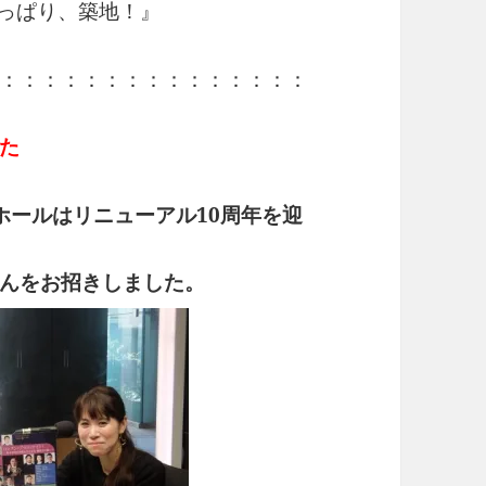
っぱり、築地！』
：：：：：：：：：：：：：：：
た
ホールはリニューアル10周年を迎
んをお招きしました。