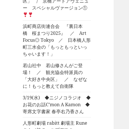
区」 / 京橋アートアヴェニュ
ー スペシャルヴァージョン①
浜町商店街連合会 『裏日本
橋 桜まつり2025』 ／ Art
Focus◎ Tokyo ／ 日本橋人形
町三水会の「もっともっといっ
ちゃいます！」
若山社中 若山修さんがご登
場！ ／ 観光協会特派員の
「大好き中央区」 ／ なぜな
に！もっと教えて自衛隊
3/19(水) ◆ニジノコラジオ ◆
お花のお話C’mon A Kamon ◆
寄席文字書家 春亭右乃香さん
人形町劇場 rabitt 劇場主 Rune