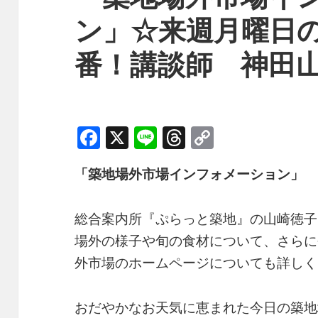
ン」☆来週月曜日
番！講談師 神田
F
X
Li
T
C
a
n
h
o
「築地場外市場インフォメーション」
c
e
re
p
e
a
y
総合案内所『ぷらっと築地』の山崎徳子
b
d
Li
場外の様子や旬の食材について、さらに
o
s
n
外市場のホームページについても詳しく
o
k
k
おだやかなお天気に恵まれた今日の築地