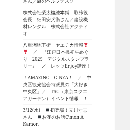
さん／旅のヘルプデスク
株式会社榮太樓總本鋪 取締役
会長 細田安兵衛さん／建設機
材レンタル 株式会社アクティ
オ
八重洲地下街 ヤエチカ情報
／ 『江戸日本橋初午めぐ
り 2025 デジタルスタンプラ
リー』 ／ レッツEnjoy講座！
！AMAZING GINZA！ ／ 中
央区観光協会特派員の「大好き
中央区」／ TSG（東京スクエ
アガーデン）イベント情報！！
3/12(水)
初登場！立川寸志
さん
お花のお話C’mon A
Kamon