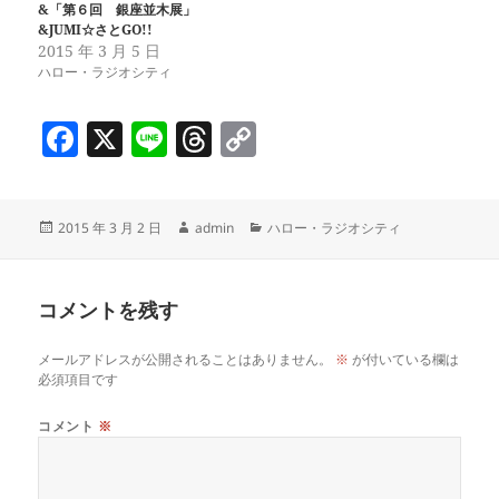
&「第６回 銀座並木展」
&JUMI☆さとGO!!
2015 年 3 月 5 日
ハロー・ラジオシティ
F
X
Li
T
C
a
n
h
o
c
e
re
p
投
作
カ
2015 年 3 月 2 日
admin
ハロー・ラジオシティ
e
a
y
稿
成
テ
b
d
Li
日:
者
ゴ
リ
o
s
n
コメントを残す
ー
o
k
メールアドレスが公開されることはありません。
※
が付いている欄は
k
必須項目です
コメント
※