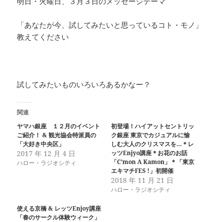
明日・火曜日、３月３日のメッセージテーマ
「あなたが今、試してみたいと思っているコト・モノ」
教えてください
試してみたいものいろいろあるかなー？
関連
ヤマハ銀座 １２月のイベント
初登場！ハイアットセントリッ
ご紹介！ & 観光協会特派員の
ク銀座 東京でカジュアルに愉
「大好き中央区」
しむ大人のクリスマスを…＊レ
2017 年 12 月 4 日
ッツEnjyo講座＊お花のお話
「C’mon A Kamon」＊「東京
ハロー・ラジオシティ
エキマチFES !」初開催
2018 年 11 月 21 日
ハロー・ラジオシティ
使える京橋 & レッツEnjoy講座
「春のサークル体験ウィーク」