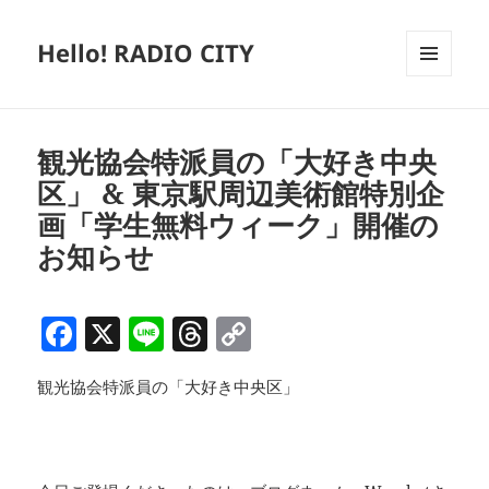
Hello! RADIO CITY
メニュ
ーとウ
ィジェ
ット
観光協会特派員の「大好き中央
区」 & 東京駅周辺美術館特別企
画「学生無料ウィーク」開催の
お知らせ
F
X
Li
T
C
a
n
h
o
観光協会特派員の「大好き中央区」
c
e
re
p
e
a
y
b
d
Li