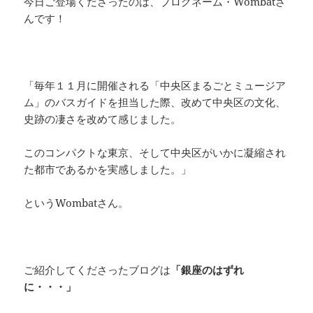
今日ご登場くださったのは、ブログネーム・Wombatさ
o
s
n
んです！
o
k
k
「毎年１１月に開催される「中央区まるごとミュージア
ム」のバスガイドを担当した際、改めて中央区の文化、
史跡の凄さを改めて感じました。
このコンパクトな東京、そして中央区がいかに凝縮され
た都市であるかを実感しました。」
というWombatさん。
ご紹介してくださったブログは
「銀座のはずれ
に・・・」