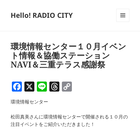
Hello! RADIO CITY
メニュ
ーとウ
ィジェ
ット
環境情報センター１０月イベン
ト情報＆協働ステーション
NAVI＆三重テラス感謝祭
F
X
Li
T
C
a
n
h
o
環境情報センター
c
e
re
p
e
a
y
松田真美さんに環境情報センターで開催される１０月の
b
d
Li
注目イベントをご紹介いただきました！
o
s
n