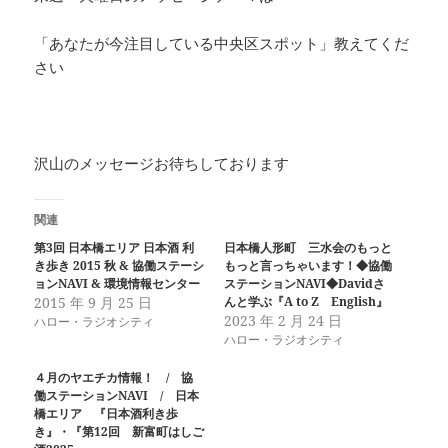
「あなたが今注目している中央区スポット」教えてくだ
さい
沢山のメッセージお待ちしております
関連
第3回 日本橋エリア 日本酒 利
日本橋人形町 三水会のもっと
き歩き 2015 秋 & 協働ステーシ
もっと言っちゃいます！◆協働
ョンNAVI & 環境情報センター
ステーションNAVI◆Davidさ
2015 年 9 月 25 日
んと学ぶ『A to Z English』
2023 年 2 月 24 日
ハロー・ラジオシティ
ハロー・ラジオシティ
４月のヤエチカ情報！ / 協
働ステーションNAVI / 日本
橋エリア 『日本酒利き歩
き』・『第12回 新富町はしご