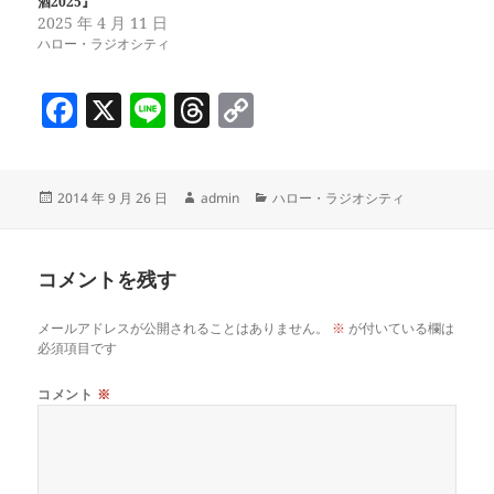
酒2025』
2025 年 4 月 11 日
ハロー・ラジオシティ
F
X
Li
T
C
a
n
h
o
c
e
re
p
投
作
カ
2014 年 9 月 26 日
admin
ハロー・ラジオシティ
e
a
y
稿
成
テ
b
d
Li
日:
者
ゴ
リ
o
s
n
コメントを残す
ー
o
k
メールアドレスが公開されることはありません。
※
が付いている欄は
k
必須項目です
コメント
※