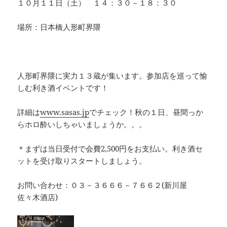
１０月１１日（土） １４：３０－１８：３０
場所：日本橋人形町界隈
人形町界隈に実力１３蔵が集います。参加店を巡って愉
しむ利き酒イベントです！
詳細は
www.sasas.jp
でチェック！秋の１日、昼間っか
らホロ酔いしちゃいましょうか。。。
＊まずは当日受付で会費2,500円をお支払い。利き酒セ
ットを受け取りスタートしましょう。
お問い合わせ：０３－３６６６－７６６２(新川屋
佐々木酒店)