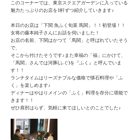
このコーナーでは、東京スクエアガーデンに入っている
k
魅力たっぷりのお店を1軒ずつ紹介していきます♪
本日のお店は「下関 魚ふく旬菜 馬関」！！初登場！！
女将の藤本純子さんにお話を伺いました！
お店の名前、下関はかつて「馬関」と呼ばれていたそう
で、
そこから付けたそうです♪また幸福の「福」にかけて、
「馬関」さんでは河豚(ふぐ)を『ふく』と呼んでいま
す！！
ランチタイムはリーズナブルな価格で懐石料理や「ふ
く」を楽しめます♪
ディナーはやはりメインの「ふく」料理を存分に堪能で
きます！！
ぜひ肩肘はらず、気軽に来てほしいとのことでした♪