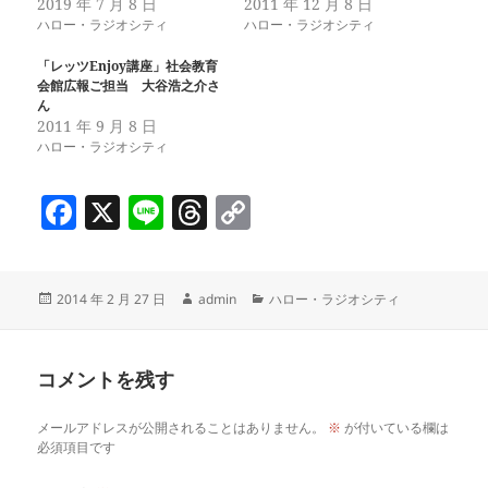
2019 年 7 月 8 日
2011 年 12 月 8 日
ハロー・ラジオシティ
ハロー・ラジオシティ
「レッツEnjoy講座」社会教育
会館広報ご担当 大谷浩之介さ
ん
2011 年 9 月 8 日
ハロー・ラジオシティ
F
X
Li
T
C
a
n
h
o
c
e
re
p
投
作
カ
2014 年 2 月 27 日
admin
ハロー・ラジオシティ
e
a
y
稿
成
テ
b
d
Li
日:
者
ゴ
リ
o
s
n
コメントを残す
ー
o
k
メールアドレスが公開されることはありません。
※
が付いている欄は
k
必須項目です