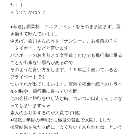
た！！
そうですかね？？
●私達は職業柄、アルファベットをそのまま読まず、置
き換えて呼んでいます。
例えば、西川さんのＮを「ナンシー」、お名前のＴを
「タイガー」などと言います。
パスポートのお名前と１文字違うだけでも飛行機に乗る
ことが出来ない場合があるので、
そのような言い方をします。１５年近く働いていると、
プライベートでも、
ついそれが出てしまいます。空港で搭乗手続きのトラベ
ルの時や、飛行機に乗っている間、
他の会社に旅行を申し込む時、ついつい口走りそうにな
ってしまいますｗｗ
素人のふりをするのが大変です(笑)
●就職１年目の年明けに極度の貧血で入院しました。
検査結果を見た医師に「よく歩いて来られたね」という