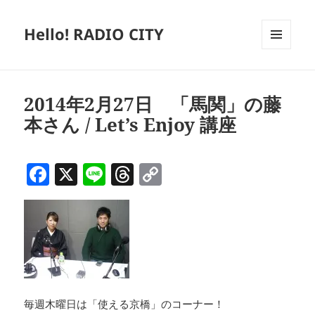
Hello! RADIO CITY
メニュ
ーとウ
ィジェ
ット
2014年2月27日 「馬関」の藤
本さん / Let’s Enjoy 講座
F
X
Li
T
C
a
n
h
o
c
e
re
p
e
a
y
b
d
Li
o
s
n
o
k
毎週木曜日は「使える京橋」のコーナー！