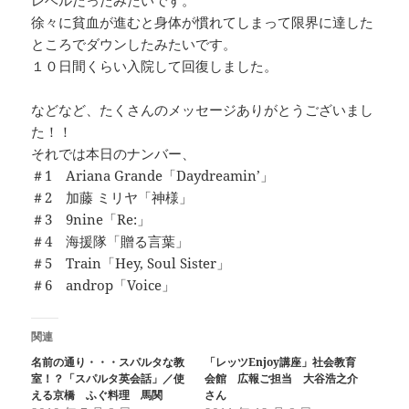
レベルだったみたいです。
徐々に貧血が進むと身体が慣れてしまって限界に達した
ところでダウンしたみたいです。
１０日間くらい入院して回復しました。
などなど、たくさんのメッセージありがとうございまし
た！！
それでは本日のナンバー、
＃1 Ariana Grande「Daydreamin’」
＃2 加藤 ミリヤ「神様」
＃3 9nine「Re:」
＃4 海援隊「贈る言葉」
＃5 Train「Hey, Soul Sister」
＃6 androp「Voice」
関連
名前の通り・・・スパルタな教
「レッツEnjoy講座」社会教育
室！？「スパルタ英会話」／使
会館 広報ご担当 大谷浩之介
える京橋 ふぐ料理 馬関
さん