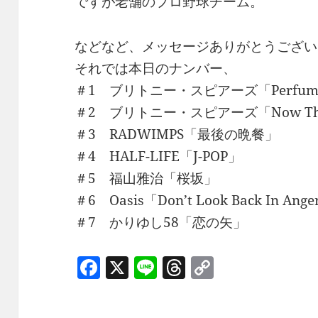
ですが老舗のプロ野球チーム。
などなど、メッセージありがとうござい
それでは本日のナンバー、
＃1 ブリトニー・スピアーズ「Perfum
＃2 ブリトニー・スピアーズ「Now That 
＃3 RADWIMPS「最後の晩餐」
＃4 HALF-LIFE「J-POP」
＃5 福山雅治「桜坂」
＃6 Oasis「Don’t Look Back In Ang
＃7 かりゆし58「恋の矢」
F
X
Li
T
C
a
n
h
o
c
e
re
p