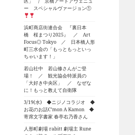
区」 / 京橋アートアヴェニュ
ー スペシャルヴァージョン①
浜町商店街連合会 『裏日本
橋 桜まつり2025』 ／ Art
Focus◎ Tokyo ／ 日本橋人形
町三水会の「もっともっといっ
ちゃいます！」
若山社中 若山修さんがご登
場！ ／ 観光協会特派員の
「大好き中央区」 ／ なぜな
に！もっと教えて自衛隊
3/19(水) ◆ニジノコラジオ ◆
お花のお話C’mon A Kamon ◆
寄席文字書家 春亭右乃香さん
人形町劇場 rabitt 劇場主 Rune