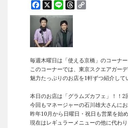
F
X
Li
T
C
a
n
h
o
c
e
re
p
e
a
y
b
d
Li
o
s
n
o
k
毎週木曜日は「使える京橋」のコーナー
k
このコーナーでは、東京スクエアガーデ
魅力たっぷりのお店を1軒ずつ紹介して
本日のお店は「グラムズカフェ」！！2
今回もマネージャーの石川雄大さんにお
昨年10月から日曜日・祝日も営業を始
現在はレギュラーメニューの他に代わり