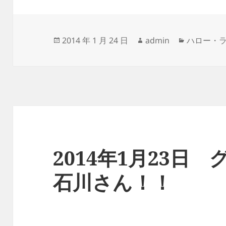
e
a
y
b
d
Li
o
s
n
投
作
カ
2014 年 1 月 24 日
admin
ハロー・
稿
成
テ
o
k
日:
者
ゴ
k
リ
ー
2014年1月23日
石川さん！！