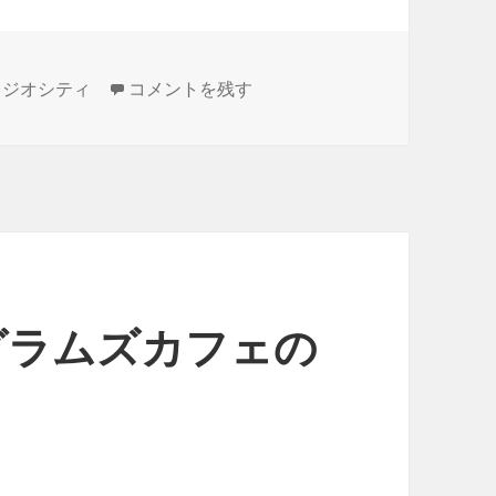
2014年1月24日 銀座クレストンの蔵下さん！
ラジオシティ
コメントを残す
 グラムズカフェの