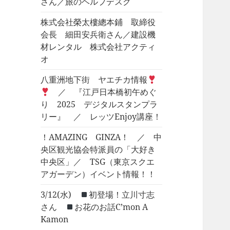
さん／旅のヘルプデスク
株式会社榮太樓總本鋪 取締役
会長 細田安兵衛さん／建設機
材レンタル 株式会社アクティ
オ
八重洲地下街 ヤエチカ情報
／ 『江戸日本橋初午めぐ
り 2025 デジタルスタンプラ
リー』 ／ レッツEnjoy講座！
！AMAZING GINZA！ ／ 中
央区観光協会特派員の「大好き
中央区」／ TSG（東京スクエ
アガーデン）イベント情報！！
3/12(水)
初登場！立川寸志
さん
お花のお話C’mon A
Kamon