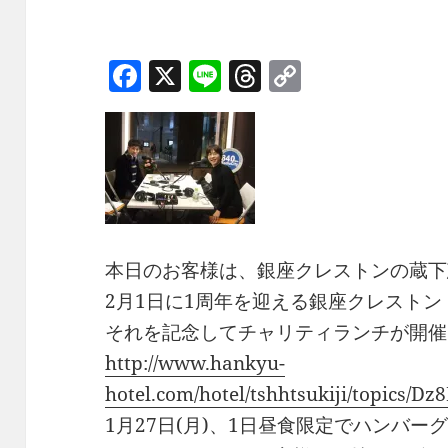
F
X
Li
T
C
a
n
h
o
c
e
re
p
e
a
y
b
d
Li
o
s
n
o
k
本日のお客様は、銀座クレストンの蔵下
k
2月1日に1周年を迎える銀座クレストン
それを記念してチャリティランチが開催
http://www.hankyu-
hotel.com/hotel/tshhtsukiji/topics/D
1月27日(月)、1日昼食限定でハンバ