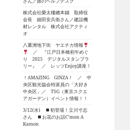
さん／旅のヘルプデスク
株式会社榮太樓總本鋪 取締役
会長 細田安兵衛さん／建設機
材レンタル 株式会社アクティ
オ
八重洲地下街 ヤエチカ情報
／ 『江戸日本橋初午めぐ
り 2025 デジタルスタンプラ
リー』 ／ レッツEnjoy講座！
！AMAZING GINZA！ ／ 中
央区観光協会特派員の「大好き
中央区」／ TSG（東京スクエ
アガーデン）イベント情報！！
3/12(水)
初登場！立川寸志
さん
お花のお話C’mon A
Kamon