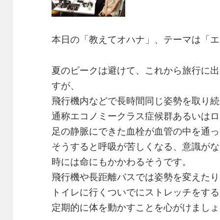
b
d
Li
o
s
n
o
k
本日の「教えてオハナ」、テーマは「エ
k
夏のピークは避けて、これから旅行に出
すが、
飛行機内などで長時間同じ姿勢を取り続
通称エコノミークラス症候群あるいはロ
足の静脈にできた血栓が血管の中を通っ
そうすると呼吸が苦しくなる、意識がな
時には命にもかかわるそうです。
飛行機や長距離バスでは姿勢を変えたり
トイレに行くついでにストレッチをする
定期的に体を動かすことを心がけましょ