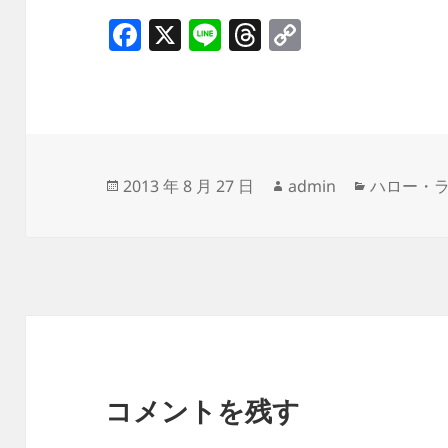
F
X
Li
T
C
a
n
h
o
c
e
re
p
e
a
y
b
d
Li
o
s
n
投
作
カ
2013 年 8 月 27 日
admin
ハロー・
稿
成
テ
o
k
日:
者
ゴ
k
リ
ー
コメントを残す