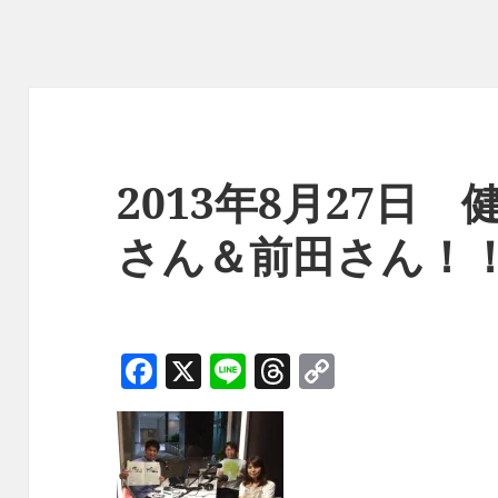
2013年8月27日
さん＆前田さん！
F
X
Li
T
C
a
n
h
o
c
e
re
p
e
a
y