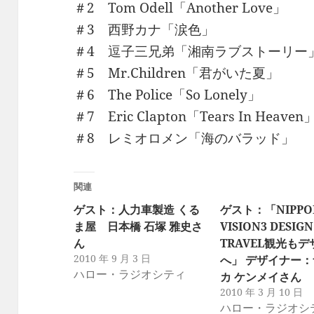
＃2 Tom Odell「Another Love」
＃3 西野カナ「涙色」
＃4 逗子三兄弟「湘南ラブストーリー
＃5 Mr.Children「君がいた夏」
＃6 The Police「So Lonely」
＃7 Eric Clapton「Tears In Heaven
＃8 レミオロメン「海のバラッド」
関連
ゲスト：人力車製造 くる
ゲスト：「NIPPO
ま屋 日本橋 石塚 雅史さ
VISION3 DESIGN
ん
TRAVEL観光も
2010 年 9 月 3 日
へ」 デザイナー
ハロー・ラジオシティ
カ ケンメイさん
2010 年 3 月 10 日
ハロー・ラジオシ