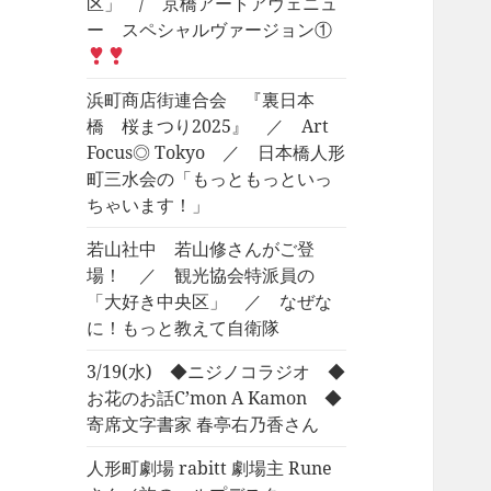
区」 / 京橋アートアヴェニュ
ー スペシャルヴァージョン①
浜町商店街連合会 『裏日本
橋 桜まつり2025』 ／ Art
Focus◎ Tokyo ／ 日本橋人形
町三水会の「もっともっといっ
ちゃいます！」
若山社中 若山修さんがご登
場！ ／ 観光協会特派員の
「大好き中央区」 ／ なぜな
に！もっと教えて自衛隊
3/19(水) ◆ニジノコラジオ ◆
お花のお話C’mon A Kamon ◆
寄席文字書家 春亭右乃香さん
人形町劇場 rabitt 劇場主 Rune