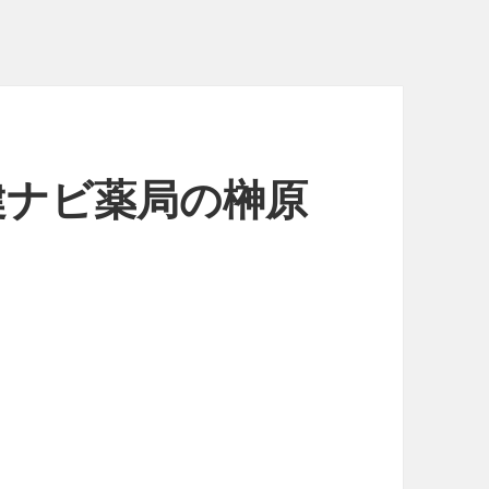
 健ナビ薬局の榊原
！