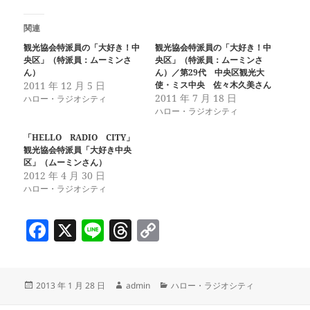
関連
観光協会特派員の「大好き！中
観光協会特派員の「大好き！中
央区」（特派員：ムーミンさ
央区」（特派員：ムーミンさ
ん）
ん）／第29代 中央区観光大
2011 年 12 月 5 日
使・ミス中央 佐々木久美さん
2011 年 7 月 18 日
ハロー・ラジオシティ
ハロー・ラジオシティ
「HELLO RADIO CITY」
観光協会特派員「大好き中央
区」（ムーミンさん）
2012 年 4 月 30 日
ハロー・ラジオシティ
F
X
Li
T
C
a
n
h
o
c
e
re
p
投
作
カ
2013 年 1 月 28 日
admin
ハロー・ラジオシティ
e
a
y
稿
成
テ
日:
者
ゴ