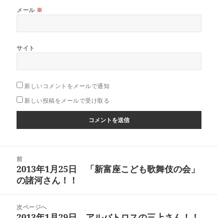
メール
※
サイト
新しいコメントをメールで通知
新しい投稿をメールで受け取る
投
前
稿
2013年1月25日 「新富座こども歌舞伎の会」
前
ナ
の諸河さん！！
の
ビ
投
ゲ
稿:
次ページへ
ー
2013年1月29日 アルバトロスの三上さん！！
次