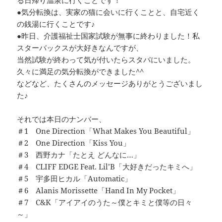
る日帰り温泉に行くことです！
●気分転換は、実家の猫に会いに行くことと、自宅近く
の銭湯に行くことです♪
●昨日、介護福祉士国家試験が無事に終わりました！私
スターバックスが大好きなんですが、
当然試験が終わって気が付いたらスタバにいました。
久々に満足の気分転換ができました^^
などなど、たくさんのメッセージありがとうございまし
た♪
それでは本日のナンバー、
＃1 One Direction「What Makes You Beautiful」
＃2 One Direction「Kiss You」
＃3 西野カナ「たとえ どんなに…」
＃4 CLIFF EDGE Feat. Lil’B「大好きだったキミへ」
＃5 宇多田ヒカル「Automatic」
＃6 Alanis Morissette「Hand In My Pocket」
＃7 C&K「アイアイのうた～僕とキミと僕等の日々
～」