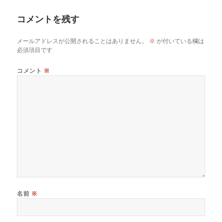
b
d
Li
リ
o
s
n
コメントを残す
ー
o
k
メールアドレスが公開されることはありません。
※
が付いている欄は
k
必須項目です
コメント
※
名前
※