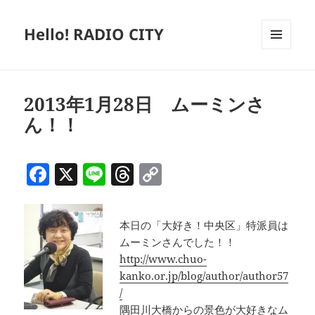
Hello! RADIO CITY
メニュ
ーとウ
ィジェ
ット
2013年1月28日 ムーミンさ
ん！！
F
X
Li
T
C
a
n
h
o
c
e
re
p
本日の「大好き！中央区」特派員は
e
a
y
ムーミンさんでした！！
b
d
Li
http://www.chuo-
kanko.or.jp/blog/author/author57
o
s
n
/
o
k
隅田川大橋からの景色が大好きなム