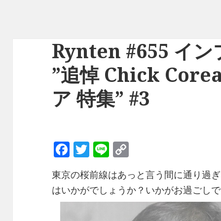
Rynten #655 
”追悼 Chick Co
ア 特集” #3
F
T
Li
C
a
w
n
o
東京の桜前線はあっと言う間に通り過ぎ
c
it
e
p
はいかがでしょうか？いかがお過ごしで
e
te
y
b
r
Li