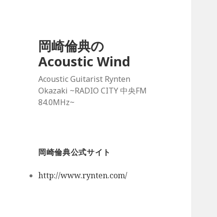
岡崎倫典の
Acoustic Wind
Acoustic Guitarist Rynten
Okazaki ~RADIO CITY 中央FM
84.0MHz~
岡崎倫典公式サイト
http://www.rynten.com/