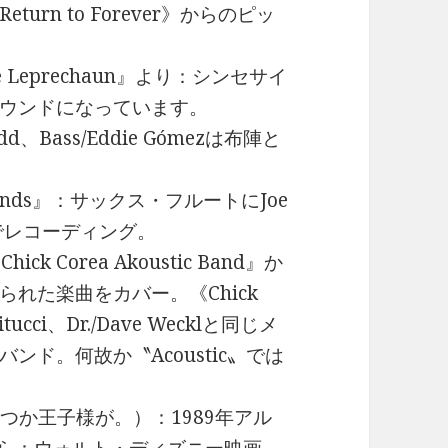
rn to Forever》からのピッ
he Leprechaun』より：シンセサイ
ウンドになっています。
 Gadd、Bass/Eddie Gómezは布陣と
riends』：サックス・フルートにJoe
ンでレコーディング。
ick Corea Akoustic Band』か
れた楽曲をカバー。《Chick
atitucci、Dr./Dave Wecklと同じメ
ド。何故か〝Acoustic〟では
。
ome （いつか王子様が。）：1989年アル