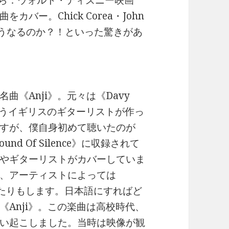
Band』から：ウォルト・ディズニー映画
バー。Chick Corea・John
するとこうなるのか？！といった驚きがあ
《Anji》。元々は《Davy
いうイギリスのギターリストが作っ
すが、僕自身初めて聴いたのが
ound Of Silence》に収録されて
やギターリストがカバーしていま
、アーティストによっては
ていたりもします。日本語にすればど
Anji》。この楽曲は高校時代、
い起こしました。当時は映像が観