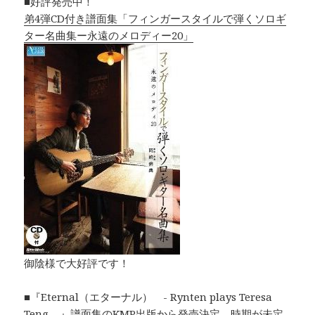
■好評発売中！
弟4弾CD付き譜面集「フィンガースタイルで弾くソロギ
ター名曲集ー永遠のメロディー20」
御陰様で大好評です！
■『Eternal（エターナル） - Rynten plays Teresa
Teng – 』譜面集のKMP出版から発売決定。時期が未定