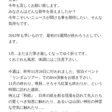
o
k
今年も宜しくお願い致します。
k
みなさんはどんな新年を迎えましたか？
今年こそいいニュースが聞ける事を期待したい、そんな
気持ちです。
2012年も早いもので、最初の1週間が終わろうとしてい
ます。
1月…まだまだ寒さ厳しくなってゆく折りです。
くれぐれも風邪、体調にはご注意下さい。
今週は、昨年11月26日に行われました、宿泊イベント
「リンダムツアー」でのlive演奏をお聴き下さい。
11月の終わり、晩秋…そろそろ紅葉も終わりか、という
時期に訪れた越前。
例えば『和紙』、日本の紙を創る現場を訪れて先人たち
の驚くべき知恵に触れたり、あるいは山深い神社の神霊
な空気に触れたり…。