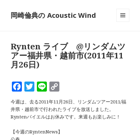
岡崎倫典の Acoustic Wind
メニュ
ーとウ
ィジェ
ット
Rynten ライブ @リンダムツ
アー福井県・越前市(2011年11
月26日)
F
T
Li
C
a
w
n
o
今週は、去る2011年11月26日、リンダムツアー2011/福
c
it
e
p
井県・越前市で行われたライブを放送しました。
e
te
y
Ryntenバイエルはお休みです。来週もお楽しみに！
b
r
Li
【今週のRyntenNews】
o
n
公春。