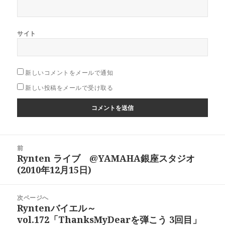
サイト
新しいコメントをメールで通知
新しい投稿をメールで受け取る
投
前
稿
Rynten ライブ @YAMAHA銀座スタジオ
前
ナ
(2010年12月15日)
の
ビ
投
ゲ
稿:
次ページへ
ー
Ryntenバイエル～
次
シ
vol.172「ThanksMyDearを弾こう 3回目」
の
ョ