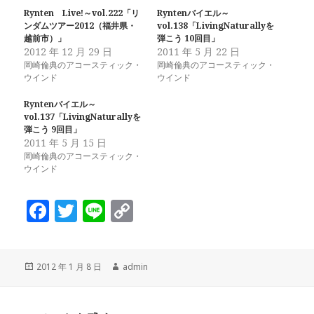
Rynten Live!～vol.222「リ
Ryntenバイエル～
ンダムツアー2012（福井県・
vol.138「LivingNaturallyを
越前市）」
弾こう 10回目」
2012 年 12 月 29 日
2011 年 5 月 22 日
岡崎倫典のアコースティック・
岡崎倫典のアコースティック・
ウインド
ウインド
Ryntenバイエル～
vol.137「LivingNaturallyを
弾こう 9回目」
2011 年 5 月 15 日
岡崎倫典のアコースティック・
ウインド
F
T
Li
C
a
w
n
o
c
it
e
p
投
作
2012 年 1 月 8 日
admin
e
te
y
稿
成
b
r
Li
日:
者