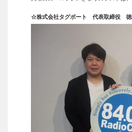
c
e
re
p
e
a
y
☆株式会社タグボート 代表取締役 徳
b
d
Li
o
s
n
o
k
k