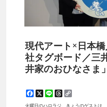
現代アート×日本橋
社タグボード／三
井家のおひなさま
F
X
Li
T
C
a
n
h
o
火曜日のハロラジ、きょうのゲストは、