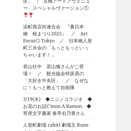
区」 / 京橋アートアヴェニュ
ー スペシャルヴァージョン①
浜町商店街連合会 『裏日本
橋 桜まつり2025』 ／ Art
Focus◎ Tokyo ／ 日本橋人形
町三水会の「もっともっといっ
ちゃいます！」
若山社中 若山修さんがご登
場！ ／ 観光協会特派員の
「大好き中央区」 ／ なぜな
に！もっと教えて自衛隊
3/19(水) ◆ニジノコラジオ ◆
お花のお話C’mon A Kamon ◆
寄席文字書家 春亭右乃香さん
人形町劇場 rabitt 劇場主 Rune