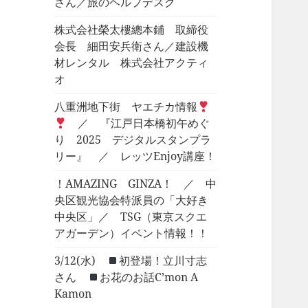
さん／旅のヘルプデスク
株式会社榮太樓總本鋪 取締役
会長 細田安兵衛さん／建設機
材レンタル 株式会社アクティ
オ
八重洲地下街 ヤエチカ情報
／ 『江戸日本橋初午めぐ
り 2025 デジタルスタンプラ
リー』 ／ レッツEnjoy講座！
！AMAZING GINZA！ ／ 中
央区観光協会特派員の「大好き
中央区」／ TSG（東京スクエ
アガーデン）イベント情報！！
3/12(水)
初登場！立川寸志
さん
お花のお話C’mon A
Kamon