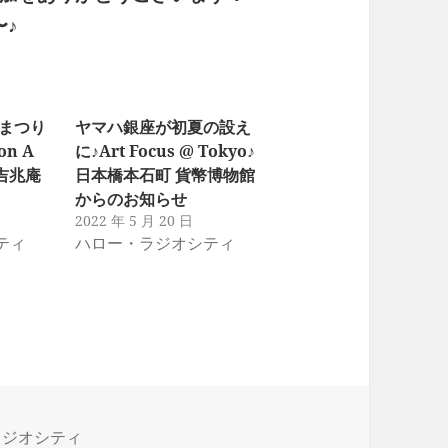
〜♪
なまつり
ヤマハ銀座が初夏の設え
n A
に♪Art Focus @ Tokyo♪
源吉兆庵
日本橋本石町 貨幣博物館
からのお知らせ
2022 年 5 月 20 日
ティ
ハロー・ラジオシティ
ラジオシティ