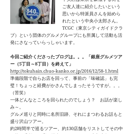
o
k
ご友人達に紹介したいという
k
思いから特派員さんを始めら
れたという中央小太郎さん。
TCGC（東京シティガイドクラ
ブ）という団体のグルメグループにも所属して活動も活
発にさなっていらっしゃいます。
今回ご紹介くださったブログは。。。「銀座グルメツア
ー（5丁目～8丁目）を終えて」
http://tokuhain.chuo-kanko.or.jp/2016/12/58-1.html
準備段階で自らお店を回って、事前の「味確認」も完
璧！ちょっと経費がかさんでしまったそうですが。。。
（苦笑）
一体どんなところを回られたのでしょう？ お話が楽し
み～。
グルメ巡りと同時に名所旧跡、それにまつわるお話もと
盛り沢山ツアー。
約2時間半で巡るツアー、約130店舗をリストしてその中