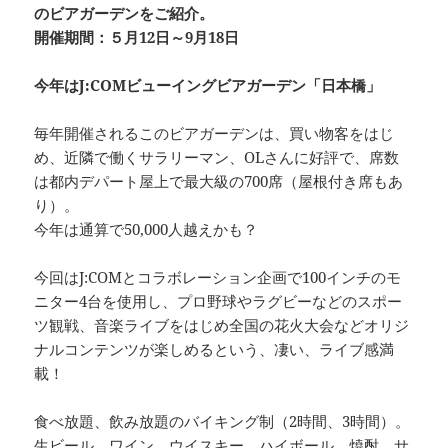
のビアガーデンをご紹介。
開催期間：５月12日～9月18日
今年はJ:COMビューイングビアガーデン「日本橋」
毎年開催されるこのビアガーデンは、買い物客をはじ
め、近隣で働くサラリーマン、OLさんに好評で、席数
は都内デパート屋上で最大級の700席（屋根付き席もあ
り）。
今年は通算で50,000人越えかも？
今回はJ:COMとコラボレーション企画で100インチのモ
ニター4台を使用し、プロ野球やラグビーなどのスポー
ツ観戦、音楽ライブをはじめ全国の花火大会などオリジ
ナルコンテンツが楽しめるという、凄い、ライブ感満
載！
食べ放題、飲み放題のバイキング制（2時間、3時間）。
生ビール、ワイン、ウイスキー、ハイボール、焼酎、サ