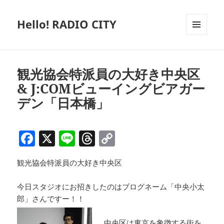
Hello! RADIO CITY
メニュ
ーとウ
ィジェ
ット
観光協会特派員の大好き中央区
& J:COMビューイングビアガー
デン「日本橋」
F
X
Li
T
C
a
n
h
o
観光協会特派員の大好き中央区
c
e
re
p
e
a
y
今日スタジオにお招きしたのはブログネーム「中央小太
b
d
Li
郎」さんですー！！
o
s
n
中央区は東京を象徴する街を