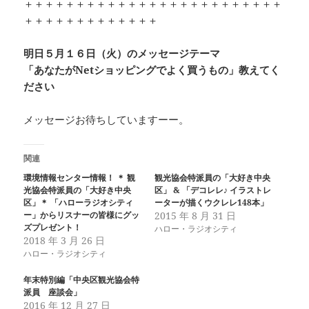
＋＋＋＋＋＋＋＋＋＋＋＋＋＋＋＋＋＋＋＋＋＋＋＋＋
＋＋＋＋＋＋＋＋＋＋＋＋＋
明日５月１６日（火）のメッセージテーマ
「あなたがNetショッピングでよく買うもの」教えてく
ださい
メッセージお待ちしていますーー。
関連
環境情報センター情報！ ＊ 観
観光協会特派員の「大好き中央
光協会特派員の「大好き中央
区」 & 「デコレレ♪ イラストレ
区」＊ 「ハローラジオシティ
ーターが描くウクレレ148本」
ー」からリスナーの皆様にグッ
2015 年 8 月 31 日
ズプレゼント！
ハロー・ラジオシティ
2018 年 3 月 26 日
ハロー・ラジオシティ
年末特別編「中央区観光協会特
派員 座談会」
2016 年 12 月 27 日