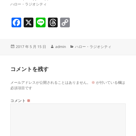
ハロー・ラジオシティ
F
X
Li
T
C
a
n
h
o
c
e
re
p
投
作
カ
2017 年 5 月 15 日
admin
ハロー・ラジオシティ
e
a
y
稿
成
テ
b
d
Li
日:
者
ゴ
リ
o
s
n
コメントを残す
ー
o
k
メールアドレスが公開されることはありません。
※
が付いている欄は
k
必須項目です
コメント
※