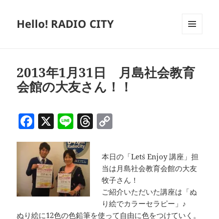
Hello! RADIO CITY
メニュ
ーとウ
ィジェ
ット
2013年1月31日 月島社会教育
会館の大友さん！！
F
X
Li
T
C
a
n
h
o
c
e
re
p
本日の「Let`s Enjoy 講座」担
e
a
y
当は月島社会教育会館の大友
b
d
Li
牧子さん！
ご紹介いただいた講座は「ぬ
o
s
n
り絵でカラーセラピー」♪
o
k
ぬり絵に12色の色鉛筆を使って自由に色をつけていく。