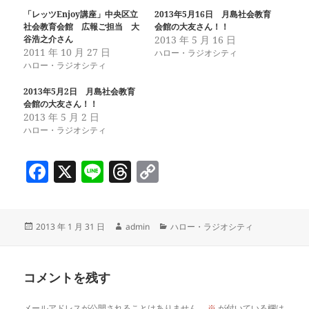
「レッツEnjoy講座」中央区立
2013年5月16日 月島社会教育
社会教育会館 広報ご担当 大
会館の大友さん！！
谷浩之介さん
2013 年 5 月 16 日
2011 年 10 月 27 日
ハロー・ラジオシティ
ハロー・ラジオシティ
2013年5月2日 月島社会教育
会館の大友さん！！
2013 年 5 月 2 日
ハロー・ラジオシティ
F
X
Li
T
C
a
n
h
o
c
e
re
p
投
作
カ
2013 年 1 月 31 日
admin
ハロー・ラジオシティ
e
a
y
稿
成
テ
b
d
Li
日:
者
ゴ
リ
o
s
n
コメントを残す
ー
o
k
メールアドレスが公開されることはありません。
※
が付いている欄は