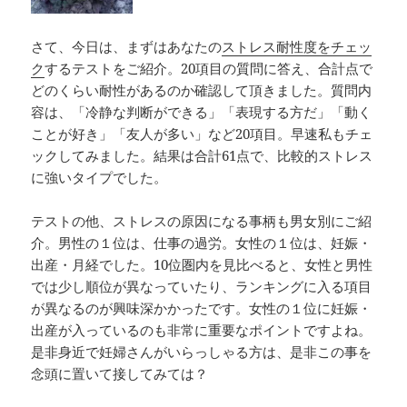
o
k
k
さて、今日は、まずはあなたの
ストレス耐性度をチェッ
ク
するテストをご紹介。20項目の質問に答え、合計点で
どのくらい耐性があるのか確認して頂きました。質問内
容は、「冷静な判断ができる」「表現する方だ」「動く
ことが好き」「友人が多い」など20項目。早速私もチェ
ックしてみました。結果は合計61点で、比較的ストレス
に強いタイプでした。
テストの他、ストレスの原因になる事柄も男女別にご紹
介。男性の１位は、仕事の過労。女性の１位は、妊娠・
出産・月経でした。10位圏内を見比べると、女性と男性
では少し順位が異なっていたり、ランキングに入る項目
が異なるのが興味深かかったです。女性の１位に妊娠・
出産が入っているのも非常に重要なポイントですよね。
是非身近で妊婦さんがいらっしゃる方は、是非この事を
念頭に置いて接してみては？