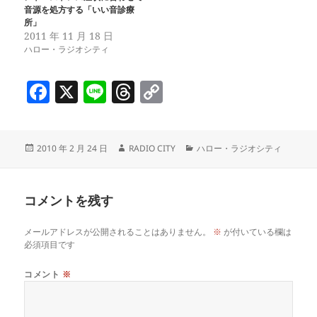
音源を処方する「いい音診療
所」
2011 年 11 月 18 日
ハロー・ラジオシティ
F
X
Li
T
C
a
n
h
o
c
e
re
p
投
作
カ
2010 年 2 月 24 日
RADIO CITY
ハロー・ラジオシティ
e
a
y
稿
成
テ
b
d
Li
日:
者
ゴ
リ
o
s
n
コメントを残す
ー
o
k
メールアドレスが公開されることはありません。
※
が付いている欄は
k
必須項目です
コメント
※