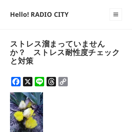
Hello! RADIO CITY
メニュ
ーとウ
ィジェ
ット
ストレス溜まっていません
か？ ストレス耐性度チェック
と対策
F
X
Li
T
C
a
n
h
o
c
e
re
p
e
a
y
b
d
Li
o
s
n