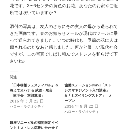
花です。3〜5センチの黄色のお花。あなたのお家やご近
所では咲いていますか？
添付の写真は、友人のさらにその友人の母から送られて
きた画像です。春のお知らせメールが現代のツールに乗
って送られてきました。いつの時代も、季節の花に人は
癒されるのだなあと感じました。何かと厳しい現代社会
ですが、この写真でしばし和んでストレスを和らげて下
さいね♪
関連
「日本橋桜フェスティバル」 &
協働ステーションNAVI「スト
教えてオハナ & 武道・居合
レスマネジメント入門講座」
「吹毛会 本部道場」
&「ミズベリングストア」 オ
2016 年 3 月 22 日
ープン
2014 年 8 月 22 日
ハロー・ラジオシティ
ハロー・ラジオシティ
銀座ソニービルの期間限定イベ
ント！ストレス症状に合わせて