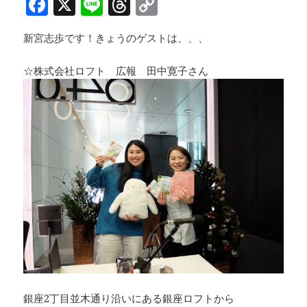
F
X
Li
T
C
a
n
h
o
新宮志歩です！きょうのゲストは、、、
c
e
re
p
e
a
y
☆株式会社ロフト 広報 田中寛子さん
b
d
Li
o
s
n
o
k
k
銀座2丁目並木通り沿いにある銀座ロフトから