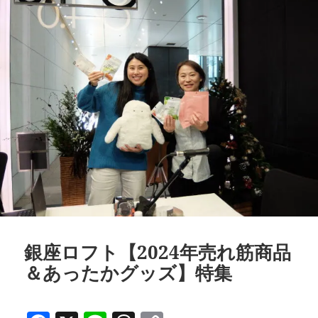
o
s
n
o
k
k
銀座ロフト【2024年売れ筋商品
＆あったかグッズ】特集