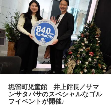
o
k
k
堀留町児童館 井上館長／サマ
ンサタバサのスペシャルなゴル
フイベントが開催♪