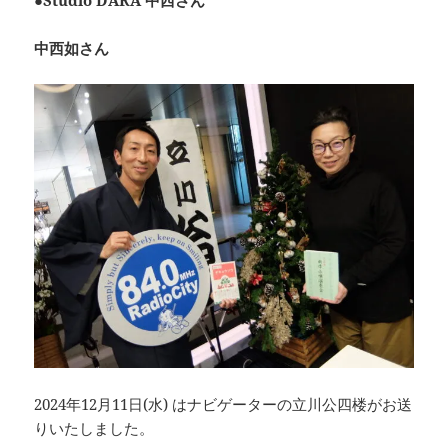
c
e
re
p
e
a
y
中西如さん
b
d
Li
o
s
n
o
k
k
2024年12月11日(水) はナビゲーターの立川公四楼がお送
りいたしました。