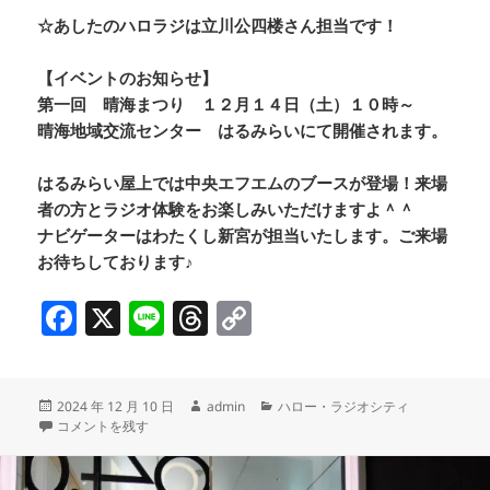
☆あしたのハロラジは立川公四楼さん担当です！
【イベントのお知らせ】
第一回 晴海まつり １２月１４日（土）１０時～
晴海地域交流センター はるみらいにて開催されます。
はるみらい屋上では中央エフエムのブースが登場！来場
者の方とラジオ体験をお楽しみいただけますよ＾＾
ナビゲーターはわたくし新宮が担当いたします。ご来場
お待ちしております♪
F
X
Li
T
C
a
n
h
o
c
e
re
p
投
作
カ
2024 年 12 月 10 日
admin
ハロー・ラジオシティ
e
a
y
稿
堀留町児童館 井上館長／サマンサタバサのスペシャルなゴルフイベントが
成
テ
コメントを残す
b
d
Li
日:
者
ゴ
リ
ー