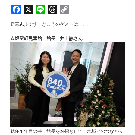
F
X
Li
T
C
a
n
h
o
新宮志歩です。きょうのゲストは、、、
c
e
re
p
e
a
y
☆堀留町児童館 館長 井上諒さん
b
d
Li
o
s
n
o
k
k
就任１年目の井上館長をお招きして、地域とのつながり