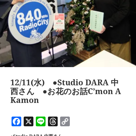
12/11(水) ●Studio DARA 中
西さん ●お花のお話C’mon A
Kamon
F
X
Li
T
C
a
n
h
o
●
Studio DARA 中西さん