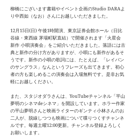
柳橋にございます書籍やイベント企画のStudio DARAよ
り中西如（なお）さんにお越しいただきました。
12月15日(日) 午後1時開演、東京証券会館ホール（日比
谷線・東西線 茅場町駅直結）で開催されます「火星会
新作 小唄演奏会」をご紹介いただきました。落語には古
典と新作の分け方がありますが、小唄にも新作があるそ
うです。新作の小唄の歌詞には、たとえば、「レイバン
のサングラス」なんというフレーズも出てきます。初心
者の方も楽しめるこの演奏会は入場無料です。是非お気
軽にお越しください。
また、スタジオダラさんは、YouTubeチャンネル「平山
夢明のシネマdeシネマ」を開設しています。ホラー作家
の平山夢明さんと映画ライターのギンティ小林さんのお
二人が、脱線しつつも映画について喋りつくすチャンネ
ルです。毎週土曜12:00更新。チャンネル登録よろしく
お願いします。