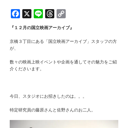
F
X
Li
T
C
a
n
h
o
『１２月の国立映画アーカイブ』
c
e
re
p
e
a
y
京橋３丁目にある「国立映画アーカイブ」スタッフの方
b
d
Li
が、
o
s
n
数々の映画上映イベントや企画を通してその魅力をご紹
o
k
介くださいます。
k
今日、スタジオにお招きしたのは。。。
特定研究員の藤原さんと佐野さんのお二人。