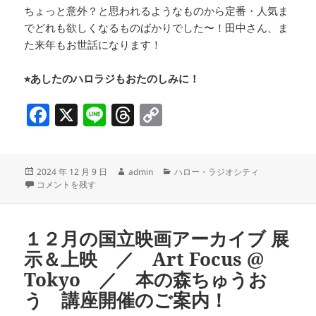
ちょっと意外？と思われるようなものから定番・人気ま
でどれも欲しくなるものばかりでした〜！田中さん、ま
た来年もお世話になります！
⭐︎あしたのハロラジもおたのしみに！
F
X
Li
T
C
a
n
h
o
c
e
re
p
投
作
カ
2024 年 12 月 9 日
admin
ハロー・ラジオシティ
e
a
y
稿
銀座ロフト【2024年売れ筋商品＆あったかグッズ】特集 に
成
テ
コメントを残す
b
d
Li
日:
者
ゴ
リ
o
s
n
ー
１２月の国立映画アーカイブ 展
o
k
示＆上映 ／ Art Focus @
k
Tokyo ／ 本の森ちゅうお
う 講座開催のご案内！