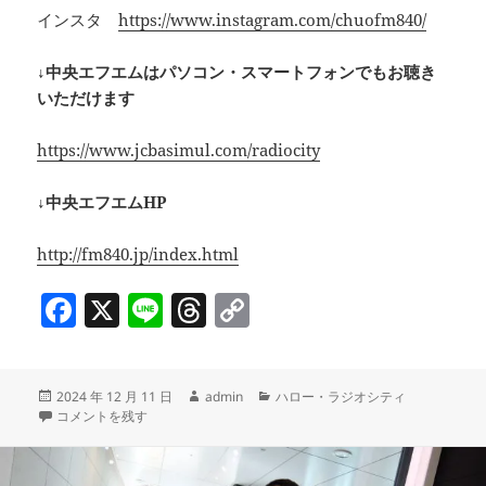
インスタ
https://www.instagram.com/chuofm840/
↓中央エフエムはパソコン・スマートフォンでもお聴き
いただけます
https://www.jcbasimul.com/radiocity
↓中央エフエムHP
http://fm840.jp/index.html
F
X
Li
T
C
a
n
h
o
c
e
re
p
投
作
カ
2024 年 12 月 11 日
admin
ハロー・ラジオシティ
e
a
y
稿
12/11(水) ●Studio DARA 中西さん ●お花のお話C’mon A Kamon に
成
テ
コメントを残す
b
d
Li
日:
者
ゴ
リ
o
s
n
ー