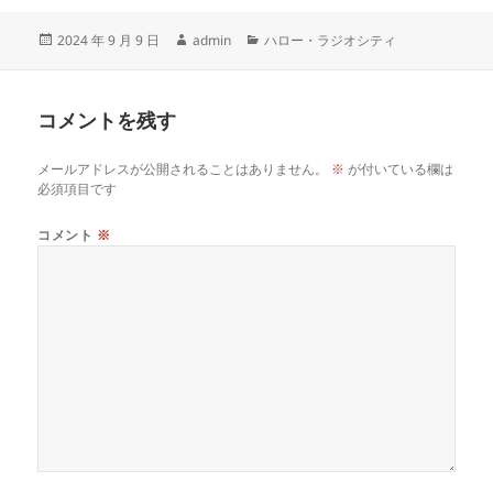
c
e
re
p
投
作
カ
2024 年 9 月 9 日
admin
ハロー・ラジオシティ
e
a
y
稿
成
テ
b
d
Li
日:
者
ゴ
リ
o
s
n
コメントを残す
ー
o
k
メールアドレスが公開されることはありません。
※
が付いている欄は
k
必須項目です
コメント
※