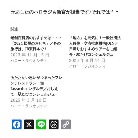
☆あしたのハロラジも新宮が担当です♪それでは＾＾
関連
老舗百貨店のおすすめは・・・
「地方」を元気に！一般社団法
「2024 松屋のおせち」／冬の
人移住・交流推進機構JOIN／
旅行は、JR東日本で！
日帰りおすすめツアーをご紹
2023 年 11 月 13 日
介・駅たびコンシェルジュ
2023 年 8 月 14 日
ハロー・ラジオシティ
ハロー・ラジオシティ
あたたかい思いがつまったフレ
ンチレストラン 佃
Lézarder レザルデ／おしえ
て！駅たびコンシェルジュ
2025 年 3 月 10 日
ハロー・ラジオシティ
F
X
Li
T
C
a
n
h
o