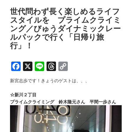
世代問わず長く楽しめるライフ
スタイルを プライムクライミ
ング／びゅうダイナミックレー
ルパックで行く「日帰り旅
行」！
F
X
Li
T
C
a
n
h
o
新宮志歩です！きょうのゲストは、、、
c
e
re
p
e
a
y
☆新川２丁目
b
d
Li
プライムクライミング 鈴木隆元さん 平間一歩さん
o
s
n
o
k