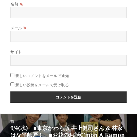
名前
※
メール
※
サイト
新しいコメントをメールで通知
新しい投稿をメールで受け取る
投
前
稿
9/4(水) ■東京かわら版 井上健司さん & 林家
前
ナ
はな平師匠！ ■お花のお話C’mon A Kamon
の