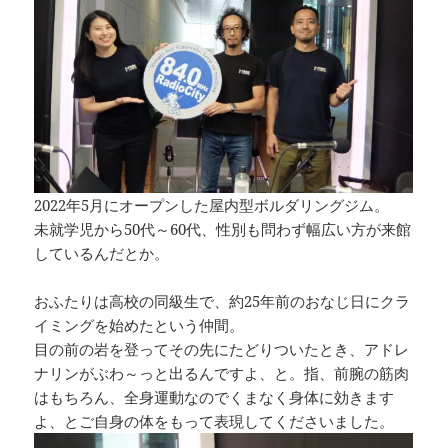
k
2022年5月にオープンした屋内型ボルダリングジム。
未就学児から50代～60代、性別も問わず幅広い方が来館
しているんだとか。
おふたりは高校の同級生で、約25年前のおなじ日にクラ
イミングを始めたという仲間。
目の前の岩を登ってその先にたどりついたとき、アドレ
ナリンがぶわ～っと出るんですよ、と。指、前腕の筋肉
はもちろん、全身運動なのでくまなく身体に効きます
よ、とご自身の体をもって表現してくださいました。