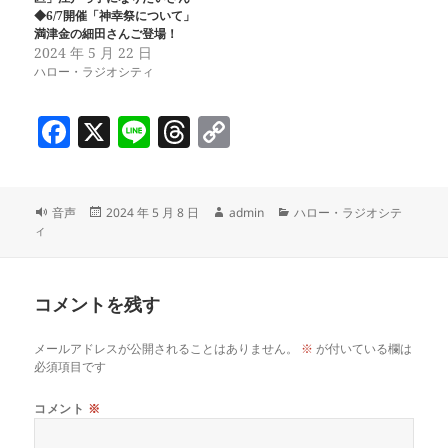
◆6/7開催「神幸祭について」
満津金の細田さんご登場！
2024 年 5 月 22 日
ハロー・ラジオシティ
F
X
Li
T
C
a
n
h
o
c
e
re
p
フ
投
作
カ
音声
2024 年 5 月 8 日
admin
ハロー・ラジオシテ
e
a
y
ォ
稿
成
テ
ィ
b
d
Li
ー
日:
者
ゴ
マ
リ
o
s
n
ッ
ー
コメントを残す
ト
o
k
k
メールアドレスが公開されることはありません。
※
が付いている欄は
必須項目です
コメント
※