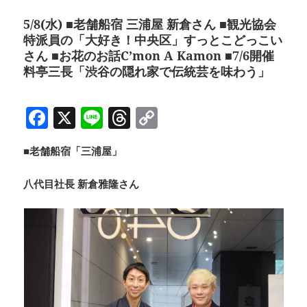
5/8(水) ■老舗船宿 三浦屋 新倉さん ■観光協会
特派員の「大好き！中央区」すっとこどっこい
さん ■お花のお話C’mon A Kamon ■7/6開催
料亭三長「渋谷の隠れ家で伝統芸を味わう」
F
X
Li
T
C
a
n
h
o
■老舗船宿「三浦屋」
c
e
re
p
e
a
y
八代目社長 新倉雅隆さん
b
d
Li
o
s
n
o
k
k