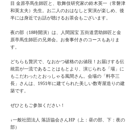
目 金原亭馬生師匠と、歌舞伎研究家の鈴木英一（常磐津
和英太夫）先生。お二人のおはなしと実演が楽しめ、後
半には身近でお話が聴けるお茶会もございます。
夜の部（18時開演）は、人間国宝 五街道雲助師匠と金
原亭馬生師匠の兄弟会。お食事付きのコースもありま
す。
どちらも贅沢で、なおかつ破格のお値段！お届けする伝
統芸が一流であることはもとより、演じられる「場」に
もこだわったとおっしゃる風間さん。会場の「料亭三
長」さんは、1951年に建てられた美しい数寄屋造りの建
築です。
ぜひともご参加ください！
↓一般社団法人 落語協会さんHP（上：昼の部、下：夜の
部）