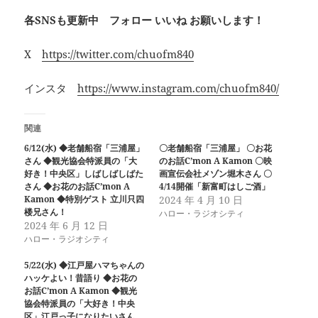
各SNSも更新中 フォロー いいね お願いします！
X
https://twitter.com/chuofm840
インスタ
https://www.instagram.com/chuofm840/
関連
6/12(水) ◆老舗船宿「三浦屋」
〇老舗船宿「三浦屋」 〇お花
さん ◆観光協会特派員の「大
のお話C’mon A Kamon 〇映
好き！中央区」しばしばしばた
画宣伝会社メゾン堀木さん 〇
さん ◆お花のお話C’mon A
4/14開催「新富町はしご酒」
Kamon ◆特別ゲスト 立川只四
2024 年 4 月 10 日
楼兄さん！
ハロー・ラジオシティ
2024 年 6 月 12 日
ハロー・ラジオシティ
5/22(水) ◆江戸屋ハマちゃんの
ハッケよい！昔語り ◆お花の
お話C’mon A Kamon ◆観光
協会特派員の「大好き！中央
区」江戸っ子になりたいさん