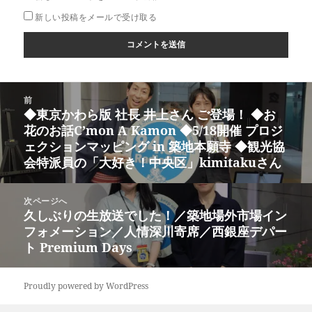
新しい投稿をメールで受け取る
投
前
稿
◆東京かわら版 社長 井上さん ご登場！ ◆お
前
ナ
花のお話C’mon A Kamon ◆5/18開催 プロジ
の
ビ
ェクションマッピング in 築地本願寺 ◆観光協
投
ゲ
会特派員の「大好き！中央区」kimitakuさん
稿:
ー
シ
次ページへ
ョ
久しぶりの生放送でした！／築地場外市場イン
次
ン
フォメーション／人情深川寄席／西銀座デパー
の
ト Premium Days
投
稿:
Proudly powered by WordPress