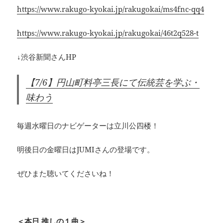
https://www.rakugo-kyokai.jp/rakugokai/ms4fnc-qq4
https://www.rakugo-kyokai.jp/rakugokai/46t2q528-t
↓渋谷新聞さんHP
【7/6】円山町料亭三長にて伝統芸を学ぶ・
味わう
毎週水曜日のナビゲーターは立川公四楼！
明後日の金曜日はJUMIさんの登場です。
ぜひまた聴いてくださいね！
＜本日 推しの１曲＞