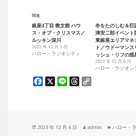
関連
銀座4丁目 教文館 ハウ
冬をたのしむ＆巨
ス・オブ・クリスマス／
津安二郎イベント
ルッキン深川
東銀座エリアマネ
2022 年 12 月 5 日
ト／ウドーマンス
ハロー・ラジオシティ
ッシュ・リフの惑
2022 年 12 月 6 日
ハロー・ラジオシ
F
X
Li
T
C
a
n
h
o
c
e
re
p
e
a
y
b
d
Li
o
s
n
投
作
カ
2023 年 12 月 4 日
admin
ハロー・
稿
成
テ