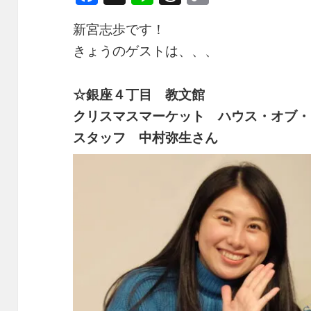
a
n
h
o
新宮志歩です！
c
e
re
p
きょうのゲストは、、、
e
a
y
b
d
Li
☆銀座４丁目 教文館
o
s
n
クリスマスマーケット ハウス・オブ・
o
k
スタッフ 中村弥生さん
k