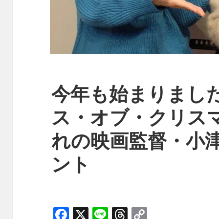
今年も始まりました
ス・オブ・クリス
れの映画監督・小
ント
F
X
Li
T
C