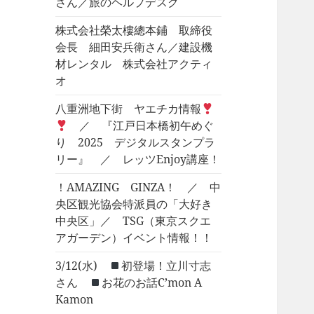
さん／旅のヘルプデスク
株式会社榮太樓總本鋪 取締役
会長 細田安兵衛さん／建設機
材レンタル 株式会社アクティ
オ
八重洲地下街 ヤエチカ情報
／ 『江戸日本橋初午めぐ
り 2025 デジタルスタンプラ
リー』 ／ レッツEnjoy講座！
！AMAZING GINZA！ ／ 中
央区観光協会特派員の「大好き
中央区」／ TSG（東京スクエ
アガーデン）イベント情報！！
3/12(水)
初登場！立川寸志
さん
お花のお話C’mon A
Kamon