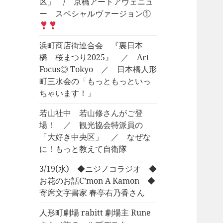
区」 / 京橋アートアヴェニュ
ー スペシャルヴァージョン①
浜町商店街連合会 『裏日本
橋 桜まつり2025』 ／ Art
Focus◎ Tokyo ／ 日本橋人形
町三水会の「もっともっといっ
ちゃいます！」
若山社中 若山修さんがご登
場！ ／ 観光協会特派員の
「大好き中央区」 ／ なぜな
に！もっと教えて自衛隊
3/19(水) ◆ニジノコラジオ ◆
お花のお話C’mon A Kamon ◆
寄席文字書家 春亭右乃香さん
人形町劇場 rabitt 劇場主 Rune