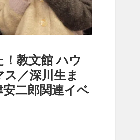
！教文館 ハウ
マス／深川生ま
津安二郎関連イベ