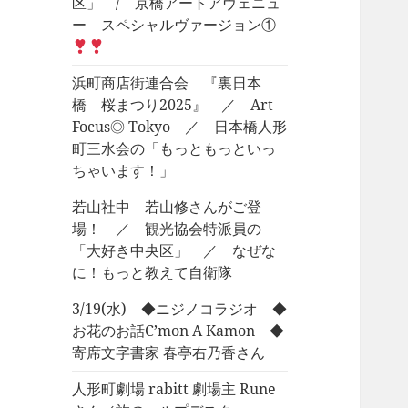
区」 / 京橋アートアヴェニュ
ー スペシャルヴァージョン①
浜町商店街連合会 『裏日本
橋 桜まつり2025』 ／ Art
Focus◎ Tokyo ／ 日本橋人形
町三水会の「もっともっといっ
ちゃいます！」
若山社中 若山修さんがご登
場！ ／ 観光協会特派員の
「大好き中央区」 ／ なぜな
に！もっと教えて自衛隊
3/19(水) ◆ニジノコラジオ ◆
お花のお話C’mon A Kamon ◆
寄席文字書家 春亭右乃香さん
人形町劇場 rabitt 劇場主 Rune