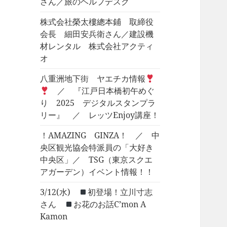
さん／旅のヘルプデスク
株式会社榮太樓總本鋪 取締役
会長 細田安兵衛さん／建設機
材レンタル 株式会社アクティ
オ
八重洲地下街 ヤエチカ情報
／ 『江戸日本橋初午めぐ
り 2025 デジタルスタンプラ
リー』 ／ レッツEnjoy講座！
！AMAZING GINZA！ ／ 中
央区観光協会特派員の「大好き
中央区」／ TSG（東京スクエ
アガーデン）イベント情報！！
3/12(水)
初登場！立川寸志
さん
お花のお話C’mon A
Kamon