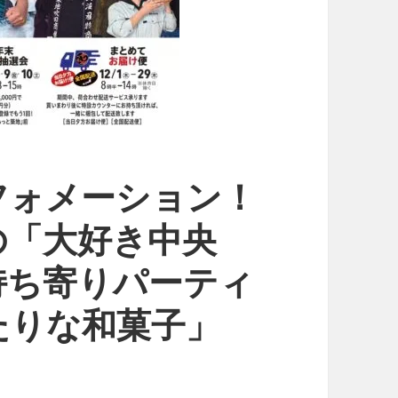
フォメーション！
の「大好き中央
持ち寄りパーティ
たりな和菓子」