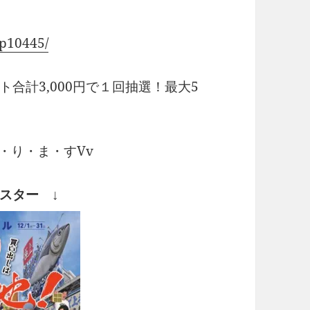
/p10445/
合計3,000円で１回抽選！最大5
た・り・ま・すVv
スター ↓