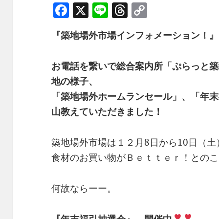
F
X
Li
T
C
a
n
h
o
『築地場外市場インフォメーション！』
c
e
re
p
e
a
y
お電話を繋いで総合案内所「ぷらっと築
b
d
Li
地の様子、
o
s
n
「築地場外ホームランセール」、「年末
o
k
山教えていただきました！
k
築地場外市場は１２月8日から10日（
食材のお買い物がＢｅｔｔｅｒ！とのこ
何故ならーー。
『年末福引抽選会』 開催中