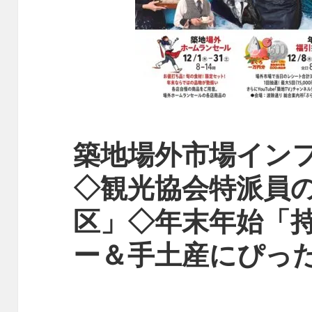
築地場外市場イン
◇観光協会特派員
区」◇年末年始「
ー＆手土産にぴっ