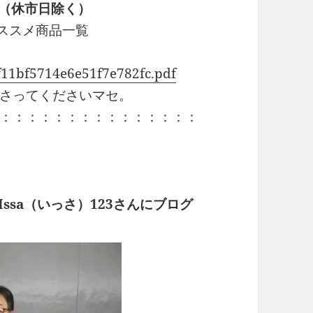
）（休市日除く）
おススメ商品一覧
f11bf5714e6e51f7e782fc.pdf
なさってくださいマセ。
：：：：：：：：：：：：：：：
ssa（いっさ）123さんにブログ