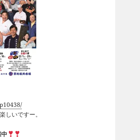
/p10438/
楽しいですー。
催中